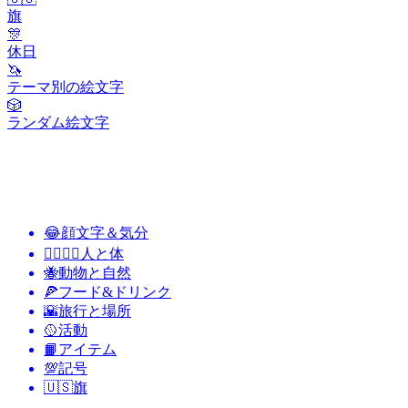
旗
🎊
休日
🦄
テーマ別の絵文字
🎲
ランダム絵文字
😂
顔文字＆気分
👩‍❤️‍💋‍👨
人と体
🐝
動物と自然
🍕
フード&ドリンク
🌇
旅行と場所
🥎
活動
📙
アイテム
💯
記号
🇺🇸
旗