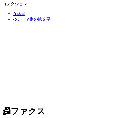
コレクション
🎊
休日
🦄
テーマ別の絵文字
📠
ファクス