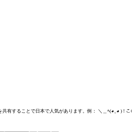
有することで日本で人気があります。例： ＼＿ﾍ(◕‿◕ ) !