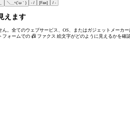
＿
＼＿ﾍ(´ω｀)
- /
[Fax]
/ -
で見えます
せん。全てのウェブサービス、OS、またはガジェットメーカ
フォームでの 📠 ファクス 絵文字がどのように見えるかを確