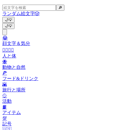
🔎
ランダム絵文字
🎲
🌙
💡
🌙
💡
😂
顔文字＆気分
👩‍❤️‍💋‍👨
人と体
🐝
動物と自然
🍕
フード&ドリンク
🌇
旅行と場所
🥎
活動
📙
アイテム
💯
記号
🇺🇸