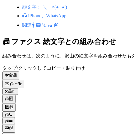
顔文字： ＼＿ﾍ(◕‿◕ )
📠 iPhone、WhatsApp
関連🚺 📟 📀 👞 📰
📠 ファクス 絵文字との組み合わせ
組み合わせは、次のように、沢山の絵文字を組み合わせたもので
タップ/クリックしてコピー・貼り付け
🐦📇📠
✉️📠📉🎭
❌📠📃
📠#️⃣
#️⃣📠
📠📞
📠💼
📟📠