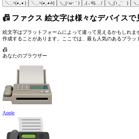
＼＿ﾍ(◕‿◕ )
＼＿ﾍ(◕‿◕✰)
＼_(･ω･｀)
◞( ､ᐛ)､＿/
＼_(´ι _` )
＼
📠 ファクス 絵文字は様々なデバイス
絵文字はプラットフォームによって違って見えるかもしれま
作成することがあります。ここでは、最も人気のあるプラット
📠
あなたのブラウザー
Apple