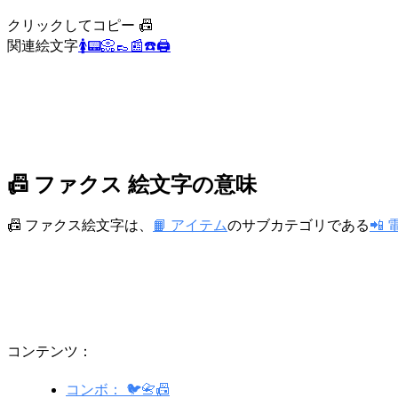
クリックしてコピー 📠
関連絵文字
🚺
📟
📀
👞
📰
☎️
🖨️
📠 ファクス 絵文字の意味
📠 ファクス絵文字は、
📙 アイテム
のサブカテゴリである
📲 
コンテンツ：
コンボ： 🐦📇📠