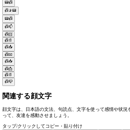
📟📠
📠📡📟
📟📠
📠📫
📠📨
📠📄
📠📤
📠📧
📠📥
📠📩
📠📄
📠📪
関連する顔文字
顔文字は、日本語の文法、句読点、文字を使って感情や状況を共
って、友達を感動させましょう。
タップ/クリックしてコピー・貼り付け