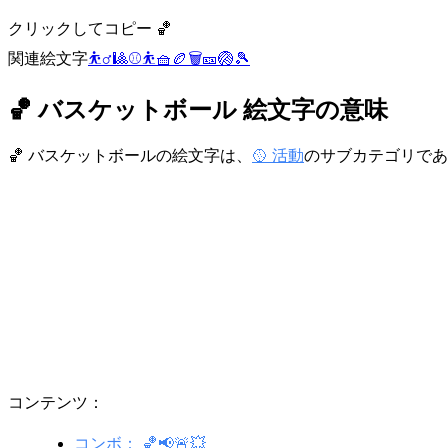
クリックしてコピー 🏀
関連絵文字
⛹️‍♂️
🎱
⚾
⛹️
🧺
🏉
🗑️
🎫
🏐
🎾
🏀 バスケットボール 絵文字の意味
🏀 バスケットボールの絵文字は、
🥎 活動
のサブカテゴリであ
コンテンツ：
コンボ： 🏀📢🚨💥