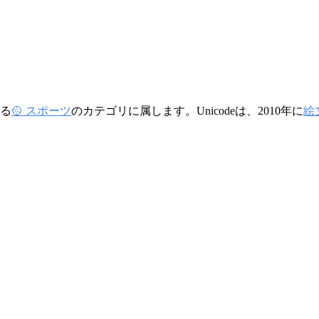
る
🥎 スポーツ
のカテゴリに属します。Unicodeは、2010年に
絵