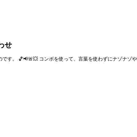
わせ
す。 🏀📢🚨💥 コンボを使って、言葉を使わずにナゾナ