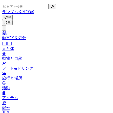
🔎
ランダム絵文字
🎲
🌙
💡
🌙
💡
😂
顔文字＆気分
👩‍❤️‍💋‍👨
人と体
🐝
動物と自然
🍕
フード&ドリンク
🌇
旅行と場所
🥎
活動
📙
アイテム
💯
記号
🇺🇸