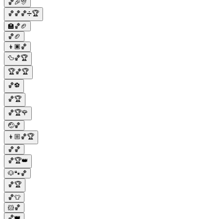
🏀🎉🎊
🏀🏀🏀➗🏆
🏫🏀🏈
🏀🏈
👦🏿🏀
🦆🏀🏆
🏆🏀🏆
🏀⚽
🏀🏆
🏀🏆🌹
🤕🏀
👦🏼🏀🏆
🏀🏀
🏀🏆👑
🐶🐾🏀
🏀🏆
🏀👕
🐹🏀
🏀👑