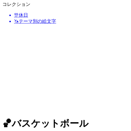
コレクション
🎊
休日
🦄
テーマ別の絵文字
🏀
バスケットボール