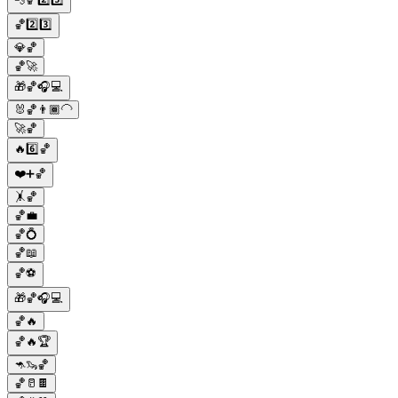
🏀2️⃣3️⃣
💎🏀
🏀🚀
🎁🏀🎧💻
🐰🏀👨🏾‍🦲
🚀🏀
🔥6️⃣🏀
❤️➕🏀
🤸🏀
🏀💼
🏀💍
🏀📖
🏀⚽
🎁🏀🎧💻
🏀🔥
🏀🔥🏆
🦘🦦🏀
🏀🥛🍫