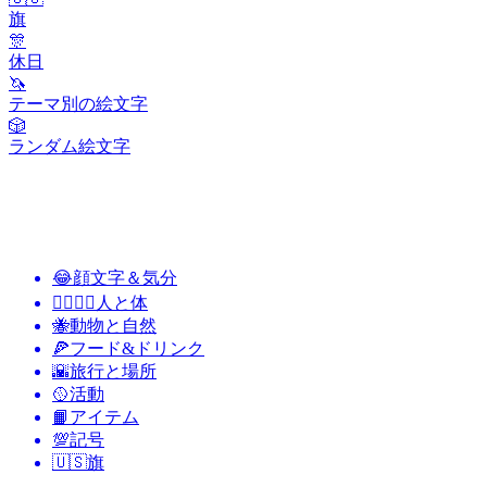
旗
🎊
休日
🦄
テーマ別の絵文字
🎲
ランダム絵文字
😂
顔文字＆気分
👩‍❤️‍💋‍👨
人と体
🐝
動物と自然
🍕
フード&ドリンク
🌇
旅行と場所
🥎
活動
📙
アイテム
💯
記号
🇺🇸
旗