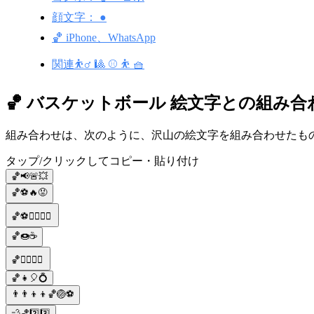
顔文字： ●
🏀 iPhone、WhatsApp
関連⛹️‍♂️ 🎱 ⚾ ⛹️ 🧺
🏀 バスケットボール 絵文字との組み合
組み合わせは、次のように、沢山の絵文字を組み合わせたもので
タップ/クリックしてコピー・貼り付け
🏀📢🚨💥
🏀⚽🔥😡
🏀⚽️🤾‍♂️⛹️‍♀️
🏀🍩☕
🏀🤾‍♂️⛹️‍♀️
🏀👧🎈💍
👨‍👨‍👦‍👦🏀🏐⚽
💨🏀2️⃣3️⃣