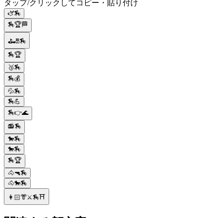
タップ/クリックしてコピー・貼り付け
🫏🏇
🏇🏆🏁
⛳🎳🏇
🏇🏆
🥉🏇
🏇💰
💦🏇
🏇💪
🏇👉🌊
📻🏇
🐎🏇
🐎🏇
🏇🏆
🐴🔫🏇
🐴🐎🏇
👩🏻👘⚔️🏇⛩