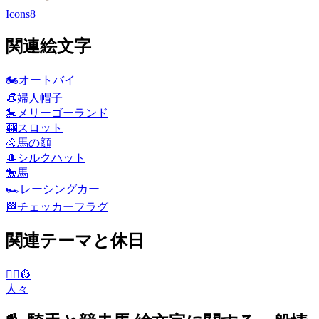
Icons8
関連絵文字
🏍️
オートバイ
👒
婦人帽子
🎠
メリーゴーランド
🎰
スロット
🐴
馬の顔
🎩
シルクハット
🐎
馬
🏎️
レーシングカー
🏁
チェッカーフラグ
関連テーマと休日
👨‍✈️👷
人々