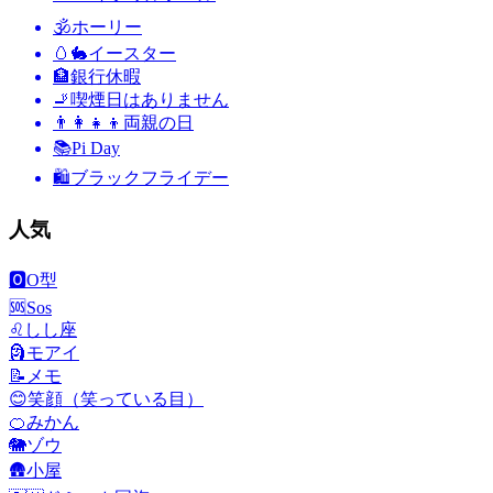
🕉
ホーリー
🥚🐇
イースター
🏦
銀行休暇
🚬
喫煙日はありません
👨‍👩‍👧‍👦
両親の日
📚
Pi Day
🛍
ブラックフライデー
人気
🅾️
O型
🆘
Sos
♌
しし座
🗿
モアイ
📝
メモ
😊
笑顔（笑っている目）
🍊
みかん
🐘
ゾウ
🛖
小屋