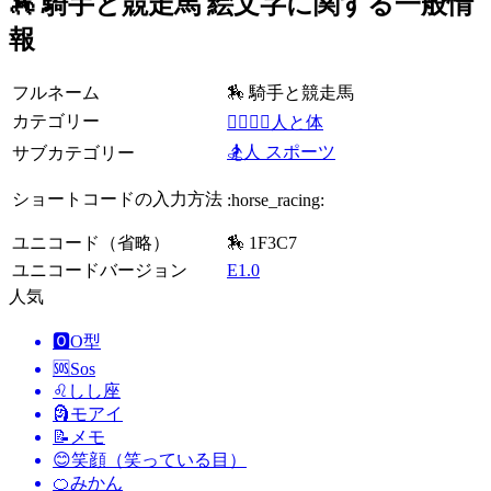
🏇 騎手と競走馬 絵文字に関する一般情
報
フルネーム
🏇 騎手と競走馬
カテゴリー
👩‍❤️‍💋‍👨人と体
🏂人 スポーツ
サブカテゴリー
ショートコードの入力方法
:horse_racing:
ユニコード（省略）
🏇 1F3C7
ユニコードバージョン
E1.0
人気
🅾️
O型
🆘
Sos
♌
しし座
🗿
モアイ
📝
メモ
😊
笑顔（笑っている目）
🍊
みかん