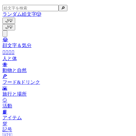
🔎
ランダム絵文字
🎲
🌙
💡
🌙
💡
😂
顔文字＆気分
👩‍❤️‍💋‍👨
人と体
🐝
動物と自然
🍕
フード&ドリンク
🌇
旅行と場所
🥎
活動
📙
アイテム
💯
記号
🇺🇸