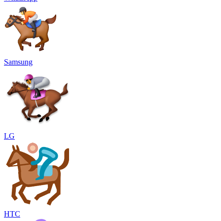
Samsung
LG
HTC