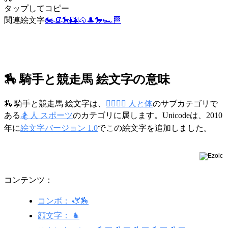
タップしてコピー
関連絵文字
🏍️
👒
🎠
🎰
🐴
🎩
🐎
🏎️
🏁
🏇 騎手と競走馬 絵文字の意味
🏇 騎手と競走馬 絵文字は、
👩‍❤️‍💋‍👨 人と体
のサブカテゴリで
ある
🏂 人 スポーツ
のカテゴリに属します。Unicodeは、2010
年に
絵文字バージョン 1.0
でこの絵文字を追加しました。
コンテンツ：
コンボ： 🫏🏇
顔文字： ♞