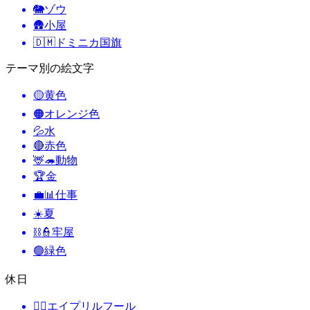
🐘
ゾウ
🛖
小屋
🇩🇲
ドミニカ国旗
テーマ別の絵文字
🟡
黄色
🟠
オレンジ色
💦
水
🔴
赤色
🦌🦔
動物
🏆
金
💼📊
仕事
☀️
夏
⛓️👮
牢屋
🟢
緑色
休日
🙆‍♂️
エイプリルフール