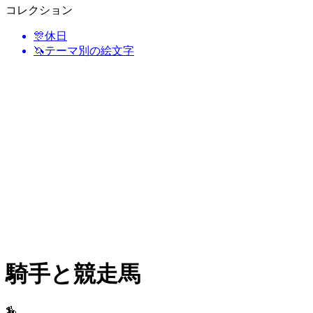
コレクション
🎊
休日
🦄
テーマ別の絵文字
騎手と競走馬
🏇