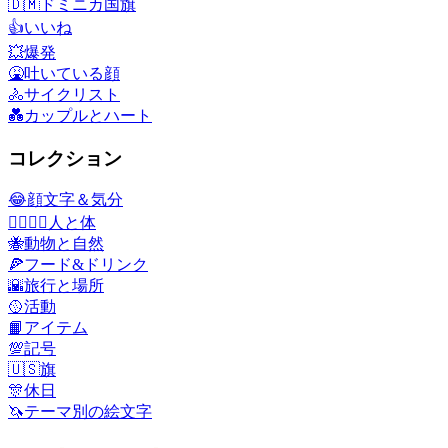
🇩🇲
ドミニカ国旗
👍
いいね
💥
爆発
🤮
吐いている顔
🚴
サイクリスト
💑
カップルとハート
コレクション
😂
顔文字＆気分
👩‍❤️‍💋‍👨
人と体
🐝
動物と自然
🍕
フード&ドリンク
🌇
旅行と場所
🥎
活動
📙
アイテム
💯
記号
🇺🇸
旗
🎊
休日
🦄
テーマ別の絵文字