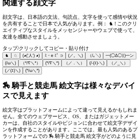
関連する顔文字
顔文字は、日本語の文法、句読点、文字を使って感情や状況
を共有することで日本で人気があります。例： ♞ ! このクリ
エイティブなスタイルをメッセンジャーやウェブで使って、
友達を感動させましょう。
タップ/クリックしてコピー・貼り付け
♞
♘
(◕(‘人‘) ◕)
ﾐ・e ﾐﾟ ∋
(／。＼)
（/｡＼)
━(◯Δ◯∥)━ン
(/ω＼)
（*/∇＼*）
(*/∇＼*)
（／．＼）
(/-(ｴ)-＼)
（／_＼）
(／(ｴ)＼)
(*/ω＼*)
🏇 騎手と競走馬 絵文字は様々なデバイ
スで見えます
絵文字はプラットフォームによって違って見えるかもしれま
せん。全てのウェブサービス、OS、またはガジェットメー
カーは、自社のスタイルやビジョンに合わせて絵文字デザイ
ンを作成することがあります。ここでは、最も人気のあるプ
ラットフォームでの 🏇 騎手と競走馬 絵文字がどのように見