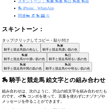
スキントーン： 🏇🏿 🏇🏾 🏇🏻 🏇🏽 🏇🏼
🏇 iPhone、WhatsApp
関連🏍️ 👒 🎠 🎰 🐴
スキントーン：
タップ/クリックしてコピー・貼り付け
🏇
🏇🏿
騎手と競走馬
肌の色なし
騎手と競走馬
濃い肌の色
🏇🏾
🏇🏻
騎手と競走馬
やや濃い肌の色
騎手と競走馬
明るい肌の色
🏇🏽
🏇🏼
騎手と競走馬
中間の肌の色
騎手と競走馬
やや明るい肌の色
🏇 騎手と競走馬 絵文字との組み合わせ
組み合わせは、次のように、沢山の絵文字を組み合わせたも
のです。 🫏🏇 コンボを使って、言葉を使わずにナゾナゾや
メッセージを作ることができます。