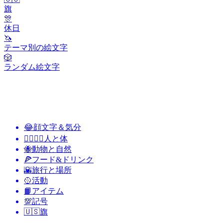
旗
🎊
休日
🦄
テーマ別の絵文字
🎲
ランダム絵文字
😂
顔文字＆気分
👩‍❤️‍💋‍👨
人と体
🐝
動物と自然
🍕
フード&ドリンク
🌇
旅行と場所
🥎
活動
📙
アイテム
💯
記号
🇺🇸
旗