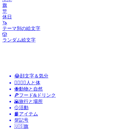
旗
🎊
休日
🦄
テーマ別の絵文字
🎲
ランダム絵文字
😂
顔文字＆気分
👩‍❤️‍💋‍👨
人と体
🐝
動物と自然
🍕
フード&ドリンク
🌇
旅行と場所
🥎
活動
📙
アイテム
💯
記号
🇺🇸
旗