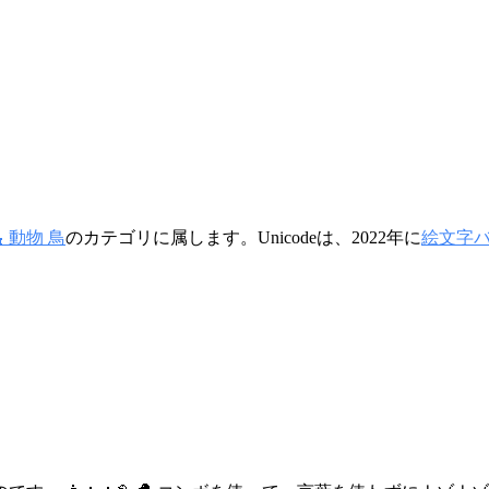
 動物 鳥
のカテゴリに属します。Unicodeは、2022年に
絵文字バー