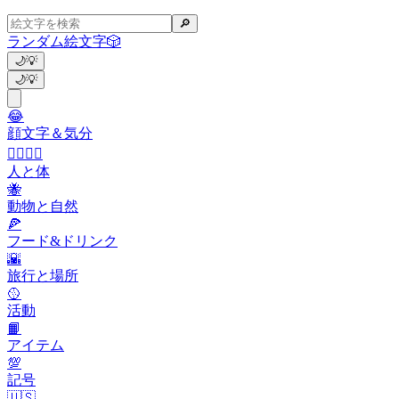
🔎
ランダム絵文字
🎲
🌙
💡
🌙
💡
😂
顔文字＆気分
👩‍❤️‍💋‍👨
人と体
🐝
動物と自然
🍕
フード&ドリンク
🌇
旅行と場所
🥎
活動
📙
アイテム
💯
記号
🇺🇸