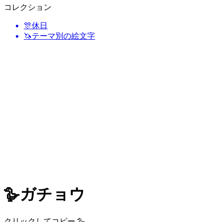
コレクション
🎊
休日
🦄
テーマ別の絵文字
🪿
ガチョウ
クリックしてコピー 🪿