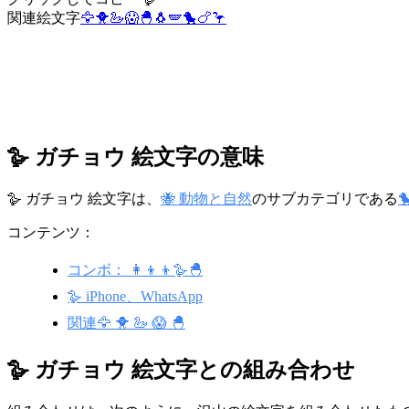
関連絵文字
🦅
🐥
🦢
😱
🐣
🐧
🪽
🐤
🍗
🦩
🪿 ガチョウ 絵文字の意味
🪿 ガチョウ 絵文字は、
🐝 動物と自然
のサブカテゴリである

コンテンツ：
コンボ： 👩‍👦‍👦🪿🐣
🪿 iPhone、WhatsApp
関連🦅 🐥 🦢 😱 🐣
🪿 ガチョウ 絵文字との組み合わせ