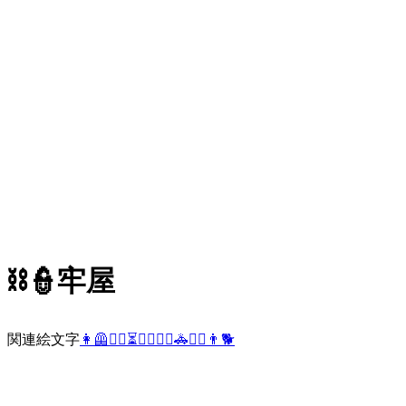
⛓️👮
牢屋
関連絵文字
👩
🦺
🏃‍♀️
⏳
👨‍⚖️
👮‍♀️
🚓
🧑‍⚖️
👨
🐕