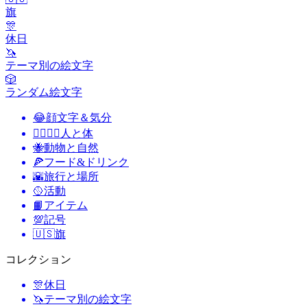
旗
🎊
休日
🦄
テーマ別の絵文字
🎲
ランダム絵文字
😂
顔文字＆気分
👩‍❤️‍💋‍👨
人と体
🐝
動物と自然
🍕
フード&ドリンク
🌇
旅行と場所
🥎
活動
📙
アイテム
💯
記号
🇺🇸
旗
コレクション
🎊
休日
🦄
テーマ別の絵文字