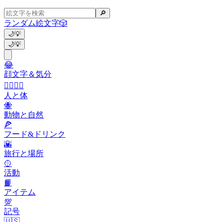
🔎
ランダム絵文字
🎲
🌙
💡
🌙
💡
😂
顔文字＆気分
👩‍❤️‍💋‍👨
人と体
🐝
動物と自然
🍕
フード&ドリンク
🌇
旅行と場所
🥎
活動
📙
アイテム
💯
記号
🇺🇸