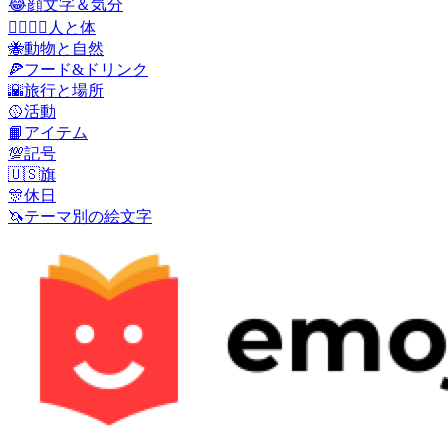
😂
顔文字＆気分
👩‍❤️‍💋‍👨
人と体
🐝
動物と自然
🍕
フード&ドリンク
🌇
旅行と場所
🥎
活動
📙
アイテム
💯
記号
🇺🇸
旗
🎊
休日
🦄
テーマ別の絵文字