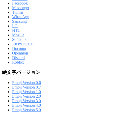
Facebook
Messenger
Twitter
WhatsApp
Samsung
LG
HTC
Mozilla
Softbank
Au by KDDI
Docomo
Openmoji
Discord
Roblox
絵文字バージョン
Emoji Version 0.6
Emoji Version 0.7
Emoji Version 1.0
Emoji Version 2.0
Emoji Version 3.0
Emoji Version 4.0
Emoji Version 5.0