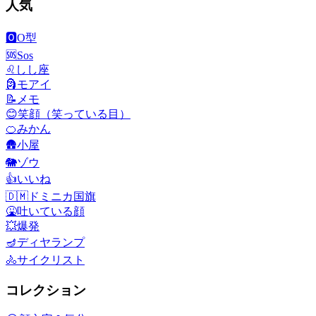
人気
🅾️
O型
🆘
Sos
♌
しし座
🗿
モアイ
📝
メモ
😊
笑顔（笑っている目）
🍊
みかん
🛖
小屋
🐘
ゾウ
👍
いいね
🇩🇲
ドミニカ国旗
🤮
吐いている顔
💥
爆発
🪔
ディヤランプ
🚴
サイクリスト
コレクション