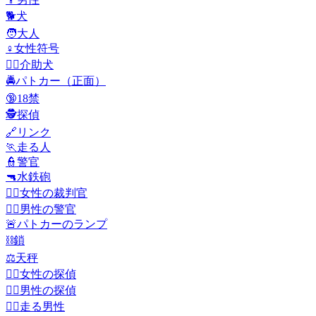
🐕
犬
🧑
大人
♀️
女性符号
🐕‍🦺
介助犬
🚔
パトカー（正面）
🔞
18禁
🕵️
探偵
🔗
リンク
🏃
走る人
👮
警官
🔫
水鉄砲
👩‍⚖️
女性の裁判官
👮‍♂️
男性の警官
🚨
パトカーのランプ
⛓️
鎖
⚖️
天秤
🕵️‍♀️
女性の探偵
🕵️‍♂️
男性の探偵
🏃‍♂️
走る男性