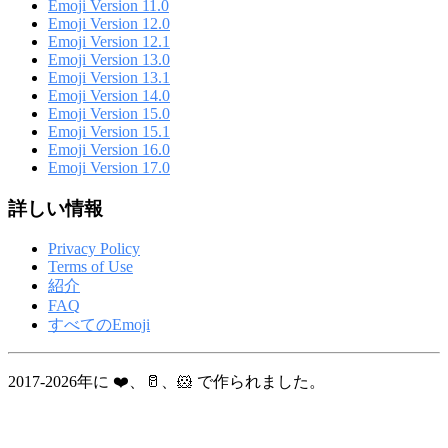
Emoji Version 11.0
Emoji Version 12.0
Emoji Version 12.1
Emoji Version 13.0
Emoji Version 13.1
Emoji Version 14.0
Emoji Version 15.0
Emoji Version 15.1
Emoji Version 16.0
Emoji Version 17.0
詳しい情報
Privacy Policy
Terms of Use
紹介
FAQ
すべてのEmoji
2017-2026年に ❤️、🥛、🐹 で作られました。