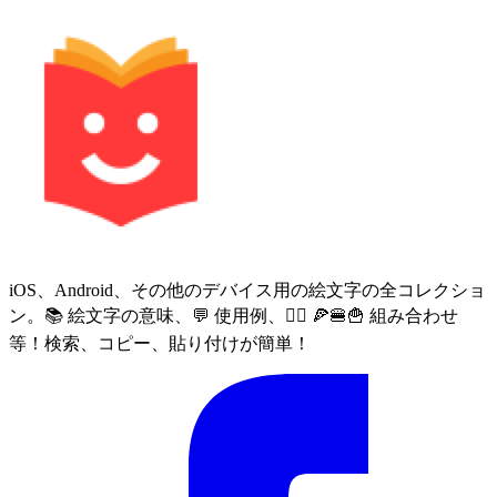
iOS、Android、その他のデバイス用の絵文字の全コレクショ
ン。📚 絵文字の意味、💬 使用例、🙅‍♀️ 🍕🍔🍟 組み合わせ
等！検索、コピー、貼り付けが簡単！