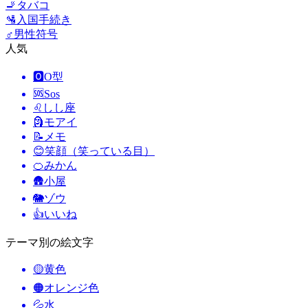
🚬
タバコ
🛂
入国手続き
♂️
男性符号
人気
🅾️
O型
🆘
Sos
♌
しし座
🗿
モアイ
📝
メモ
😊
笑顔（笑っている目）
🍊
みかん
🛖
小屋
🐘
ゾウ
👍
いいね
テーマ別の絵文字
🟡
黄色
🟠
オレンジ色
💦
水