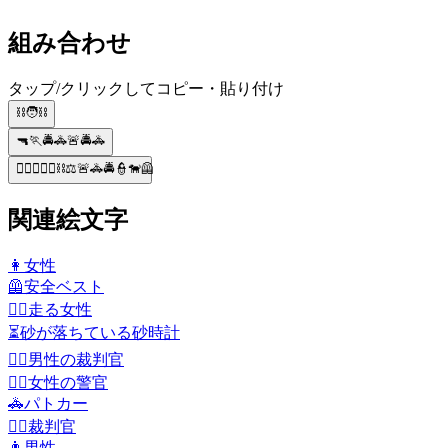
組み合わせ
タップ/クリックしてコピー・貼り付け
⛓️🧑⛓️
🔫🏃🚔🚓🚨🚔🚓
👨‍⚖️👮🏽‍♀️⛓️⚖️🚨🚓🚔👮🐕‍🦺
関連絵文字
👩
女性
🦺
安全ベスト
🏃‍♀️
走る女性
⏳
砂が落ちている砂時計
👨‍⚖️
男性の裁判官
👮‍♀️
女性の警官
🚓
パトカー
🧑‍⚖️
裁判官
👨
男性