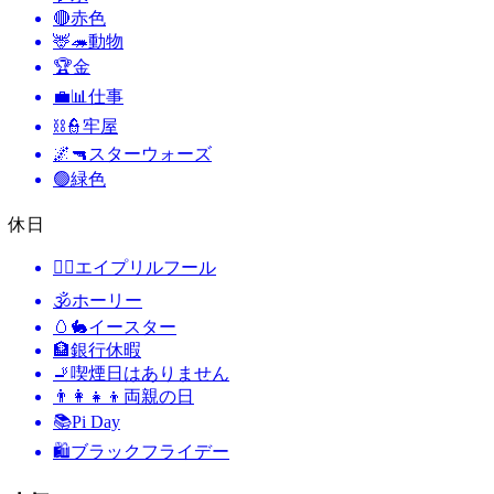
🔴
赤色
🦌🦔
動物
🏆
金
💼📊
仕事
⛓️👮
牢屋
🌌🔫
スターウォーズ
🟢
緑色
休日
🙆‍♂️
エイプリルフール
🕉
ホーリー
🥚🐇
イースター
🏦
銀行休暇
🚬
喫煙日はありません
👨‍👩‍👧‍👦
両親の日
📚
Pi Day
🛍
ブラックフライデー