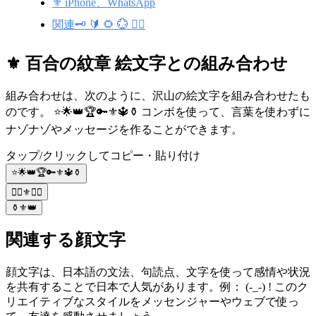
⚜️ iPhone、WhatsApp
関連🗝️ 🔰 🌻 💮 🧞‍♂️
⚜️ 百合の紋章 絵文字との組み合わせ
組み合わせは、次のように、沢山の絵文字を組み合わせたも
のです。 ⭐️🌟👑🏆🔑⚜️🔱⚱️ コンボを使って、言葉を使わずに
ナゾナゾやメッセージを作ることができます。
タップ/クリックしてコピー・貼り付け
⭐️🌟👑🏆🔑⚜️🔱⚱️
🧙‍♂️⚜️🧙‍♂️
⚱️⚜️👑
関連する顔文字
顔文字は、日本語の文法、句読点、文字を使って感情や状況
を共有することで日本で人気があります。例： (-_-) ! このク
リエイティブなスタイルをメッセンジャーやウェブで使っ