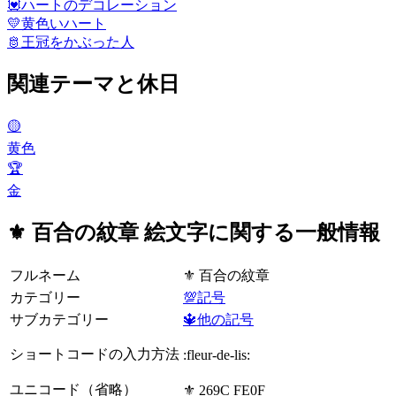
💟
ハートのデコレーション
💛
黄色いハート
🫅
王冠をかぶった人
関連テーマと休日
🟡
黄色
🏆
金
⚜️ 百合の紋章 絵文字に関する一般情報
フルネーム
⚜️ 百合の紋章
カテゴリー
💯記号
サブカテゴリー
🔱他の記号
ショートコードの入力方法
:fleur-de-lis:
ユニコード（省略）
⚜️ 269C FE0F