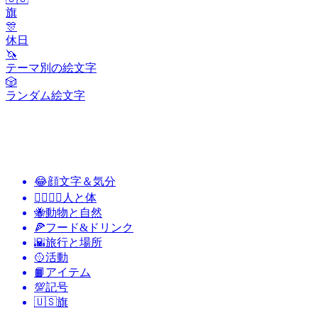
旗
🎊
休日
🦄
テーマ別の絵文字
🎲
ランダム絵文字
😂
顔文字＆気分
👩‍❤️‍💋‍👨
人と体
🐝
動物と自然
🍕
フード&ドリンク
🌇
旅行と場所
🥎
活動
📙
アイテム
💯
記号
🇺🇸
旗