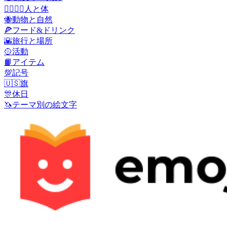
👩‍❤️‍💋‍👨
人と体
🐝
動物と自然
🍕
フード&ドリンク
🌇
旅行と場所
🥎
活動
📙
アイテム
💯
記号
🇺🇸
旗
🎊
休日
🦄
テーマ別の絵文字