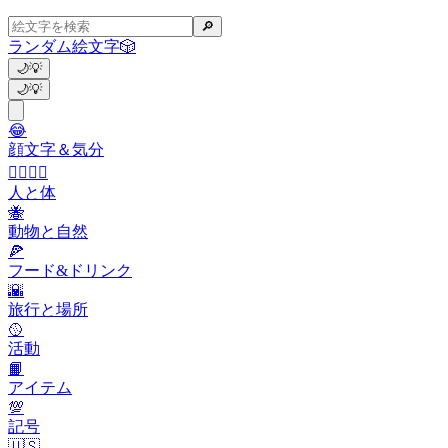
🔎
ランダム絵文字
🎲
🌙
💡
🌙
💡
😂
顔文字＆気分
👩‍❤️‍💋‍👨
人と体
🐝
動物と自然
🍕
フード&ドリンク
🌇
旅行と場所
🥎
活動
📙
アイテム
💯
記号
🇺🇸