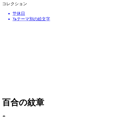
コレクション
🎊
休日
🦄
テーマ別の絵文字
百合の紋章
⚜️