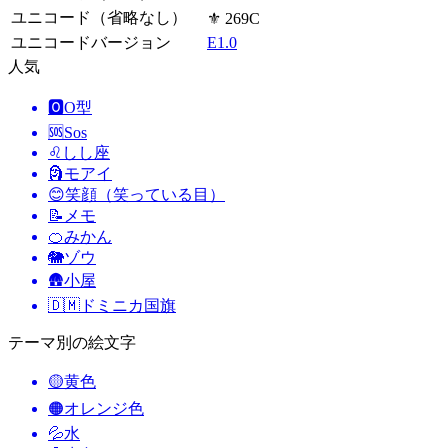
ユニコード（省略なし）
⚜ 269C
ユニコードバージョン
E1.0
人気
🅾️
O型
🆘
Sos
♌
しし座
🗿
モアイ
😊
笑顔（笑っている目）
📝
メモ
🍊
みかん
🐘
ゾウ
🛖
小屋
🇩🇲
ドミニカ国旗
テーマ別の絵文字
🟡
黄色
🟠
オレンジ色
💦
水