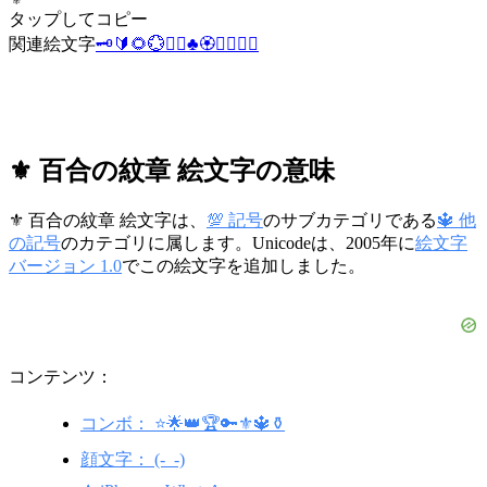
タップしてコピー
関連絵文字
🗝️
🔰
🌻
💮
🧞‍♂️
♣️
🏵️
☮️
⚛️
🧞‍♀️
⚜️ 百合の紋章 絵文字の意味
⚜️ 百合の紋章 絵文字は、
💯 記号
のサブカテゴリである
🔱 他
の記号
のカテゴリに属します。Unicodeは、2005年に
絵文字
バージョン 1.0
でこの絵文字を追加しました。
コンテンツ：
コンボ： ⭐️🌟👑🏆🔑⚜️🔱⚱️
顔文字： (-_-)