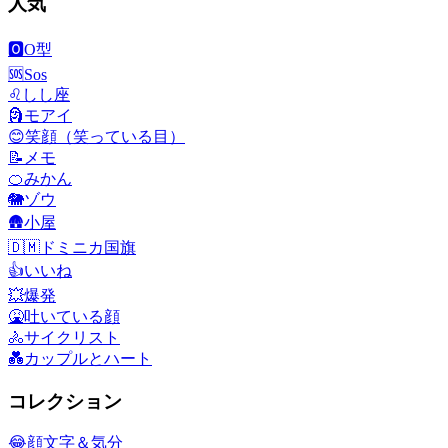
人気
🅾️
O型
🆘
Sos
♌
しし座
🗿
モアイ
😊
笑顔（笑っている目）
📝
メモ
🍊
みかん
🐘
ゾウ
🛖
小屋
🇩🇲
ドミニカ国旗
👍
いいね
💥
爆発
🤮
吐いている顔
🚴
サイクリスト
💑
カップルとハート
コレクション
😂
顔文字＆気分