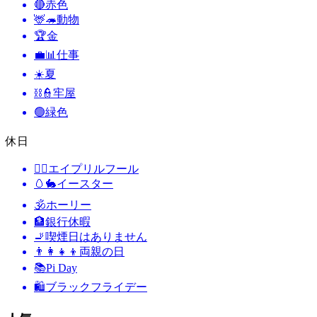
🔴
赤色
🦌🦔
動物
🏆
金
💼📊
仕事
☀️
夏
⛓️👮
牢屋
🟢
緑色
休日
🙆‍♂️
エイプリルフール
🥚🐇
イースター
🕉
ホーリー
🏦
銀行休暇
🚬
喫煙日はありません
👨‍👩‍👧‍👦
両親の日
📚
Pi Day
🛍
ブラックフライデー