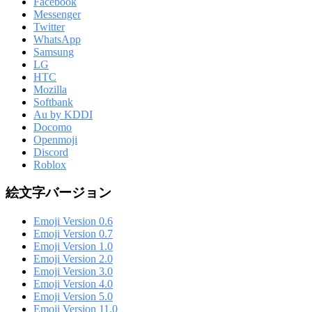
Facebook
Messenger
Twitter
WhatsApp
Samsung
LG
HTC
Mozilla
Softbank
Au by KDDI
Docomo
Openmoji
Discord
Roblox
絵文字バージョン
Emoji Version 0.6
Emoji Version 0.7
Emoji Version 1.0
Emoji Version 2.0
Emoji Version 3.0
Emoji Version 4.0
Emoji Version 5.0
Emoji Version 11.0