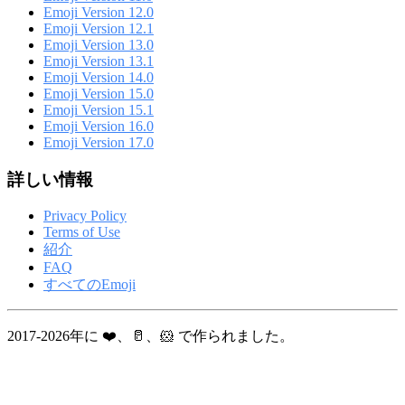
Emoji Version 12.0
Emoji Version 12.1
Emoji Version 13.0
Emoji Version 13.1
Emoji Version 14.0
Emoji Version 15.0
Emoji Version 15.1
Emoji Version 16.0
Emoji Version 17.0
詳しい情報
Privacy Policy
Terms of Use
紹介
FAQ
すべてのEmoji
2017-2026年に ❤️、🥛、🐹 で作られました。