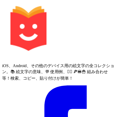
iOS、Android、その他のデバイス用の絵文字の全コレクショ
ン。📚 絵文字の意味、💬 使用例、🙅‍♀️ 🍕🍔🍟 組み合わせ
等！検索、コピー、貼り付けが簡単！