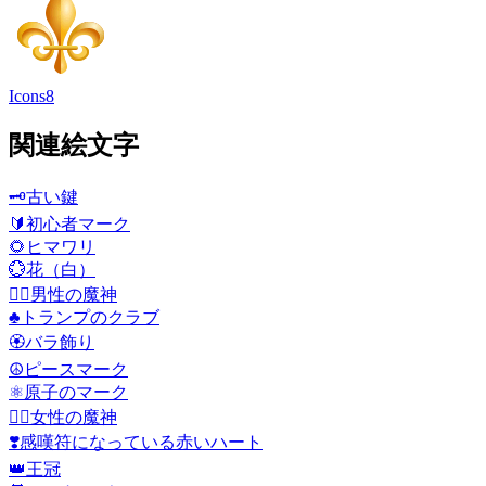
Icons8
関連絵文字
🗝️
古い鍵
🔰
初心者マーク
🌻
ヒマワリ
💮
花（白）
🧞‍♂️
男性の魔神
♣️
トランプのクラブ
🏵️
バラ飾り
☮️
ピースマーク
⚛️
原子のマーク
🧞‍♀️
女性の魔神
❣️
感嘆符になっている赤いハート
👑
王冠