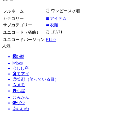
🩱 ワンピース水着
フルネーム
カテゴリー
📙アイテム
サブカテゴリー
👑衣類
🩱 1FA71
ユニコード（省略）
ユニコードバージョン
E12.0
人気
🅾️
O型
🆘
Sos
♌
しし座
🗿
モアイ
😊
笑顔（笑っている目）
📝
メモ
🛖
小屋
🍊
みかん
🐘
ゾウ
👍
いいね