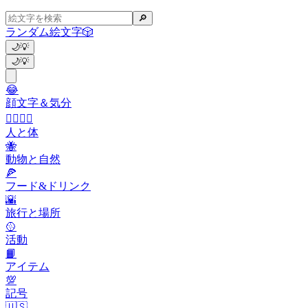
🔎
ランダム絵文字
🎲
🌙
💡
🌙
💡
😂
顔文字＆気分
👩‍❤️‍💋‍👨
人と体
🐝
動物と自然
🍕
フード&ドリンク
🌇
旅行と場所
🥎
活動
📙
アイテム
💯
記号
🇺🇸