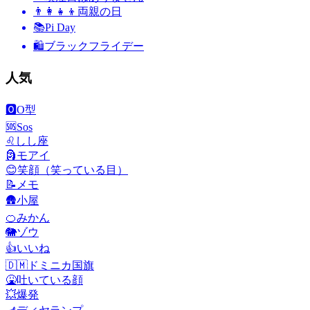
👨‍👩‍👧‍👦
両親の日
📚
Pi Day
🛍
ブラックフライデー
人気
🅾️
O型
🆘
Sos
♌
しし座
🗿
モアイ
😊
笑顔（笑っている目）
📝
メモ
🛖
小屋
🍊
みかん
🐘
ゾウ
👍
いいね
🇩🇲
ドミニカ国旗
🤮
吐いている顔
💥
爆発