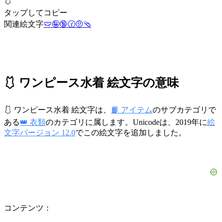
🩱
タップしてコピー
関連絵文字
🩲
🤪
🔞
🕜
🤨
🩴
🩱 ワンピース水着 絵文字の意味
🩱 ワンピース水着 絵文字は、
📙 アイテム
のサブカテゴリで
ある
👑 衣類
のカテゴリに属します。Unicodeは、2019年に
絵
文字バージョン 12.0
でこの絵文字を追加しました。
コンテンツ：