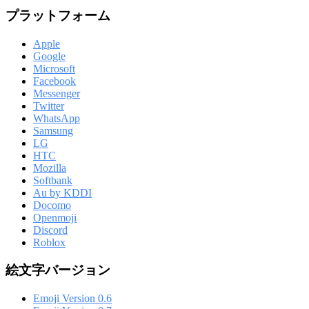
プラットフォーム
Apple
Google
Microsoft
Facebook
Messenger
Twitter
WhatsApp
Samsung
LG
HTC
Mozilla
Softbank
Au by KDDI
Docomo
Openmoji
Discord
Roblox
絵文字バージョン
Emoji Version 0.6