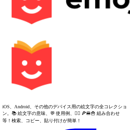
iOS、Android、その他のデバイス用の絵文字の全コレクショ
ン。📚 絵文字の意味、💬 使用例、🙅‍♀️ 🍕🍔🍟 組み合わせ
等！検索、コピー、貼り付けが簡単！