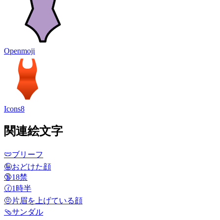
Openmoji
Icons8
関連絵文字
🩲
ブリーフ
🤪
おどけた顔
🔞
18禁
🕜
1時半
🤨
片眉を上げている顔
🩴
サンダル