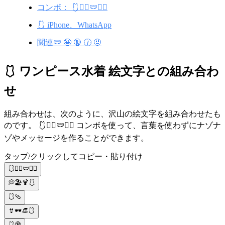
コンボ： 🩱🏊‍♀️🩲🏊‍♂️
🩱 iPhone、WhatsApp
関連🩲 🤪 🔞 🕜 🤨
🩱 ワンピース水着 絵文字との組み合わ
せ
組み合わせは、次のように、沢山の絵文字を組み合わせたも
のです。 🩱🏊‍♀️🩲🏊‍♂️ コンボを使って、言葉を使わずにナゾナ
ゾやメッセージを作ることができます。
タップ/クリックしてコピー・貼り付け
🩱🏊‍♀️🩲🏊‍♂️
💭🏖🍹🩱
🩱🩴
👙🕶👒🩱
🩱🔞