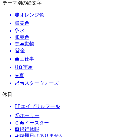
テーマ別の絵文字
🟠
オレンジ色
🟡
黄色
💦
水
🔴
赤色
🦌🦔
動物
🏆
金
💼📊
仕事
⛓️👮
牢屋
☀️
夏
🌌🔫
スターウォーズ
休日
🙆‍♂️
エイプリルフール
🕉
ホーリー
🥚🐇
イースター
🏦
銀行休暇
🚬
喫煙日はありません