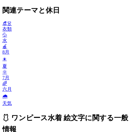
関連テーマと休日
👒👗
衣類
💦
水
🍎
8月
☀️
夏
🌞
7月
🌈
六月
🌧
天気
🩱 ワンピース水着 絵文字に関する一般
情報