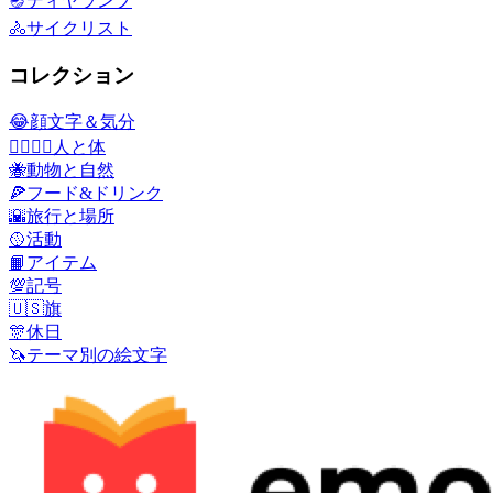
🪔
ディヤランプ
🚴
サイクリスト
コレクション
😂
顔文字＆気分
👩‍❤️‍💋‍👨
人と体
🐝
動物と自然
🍕
フード&ドリンク
🌇
旅行と場所
🥎
活動
📙
アイテム
💯
記号
🇺🇸
旗
🎊
休日
🦄
テーマ別の絵文字