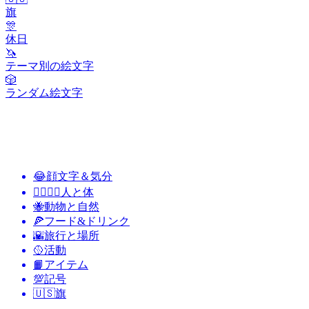
旗
🎊
休日
🦄
テーマ別の絵文字
🎲
ランダム絵文字
😂
顔文字＆気分
👩‍❤️‍💋‍👨
人と体
🐝
動物と自然
🍕
フード&ドリンク
🌇
旅行と場所
🥎
活動
📙
アイテム
💯
記号
🇺🇸
旗