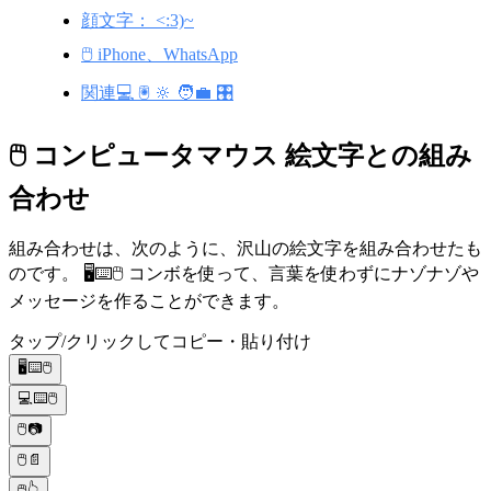
顔文字： <:3)~
🖱️ iPhone、WhatsApp
関連💻 🖲️ 🔆 🧑‍💼 🎛️
🖱️ コンピュータマウス 絵文字との組み
合わせ
組み合わせは、次のように、沢山の絵文字を組み合わせたも
のです。 🖥️⌨️🖱️ コンボを使って、言葉を使わずにナゾナゾや
メッセージを作ることができます。
タップ/クリックしてコピー・貼り付け
🖥️⌨️🖱️
💻⌨️🖱️
🖱️📷
🖱️📄
🖱️👆