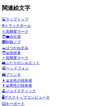
関連絵文字
💻
ラップトップ
🖲️
トラックボール
🔆
高輝度マーク
🧑‍💼
会社員
🎛️
制御ノブ
🐁
はつかねずみ
🧑‍💻
技術者
🔅
低輝度マーク
👥
ふたりのシルエット
🎧
ヘッドフォン
🖨️
プリンタ
👩‍💻
女性の技術者
👨‍💻
男性の技術者
🕹️
ジョイスティック
🖥️
デスクトップコンピュータ
⌨️
キーボード