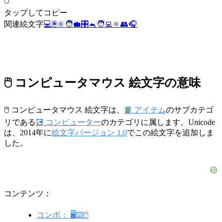
🖱️
タップしてコピー
関連絵文字
💻
🖲️
🔆
🧑‍💼
🎛️
🐁
🧑‍💻
🔅
👥
🎧
🖱️ コンピュータマウス 絵文字の意味
🖱️ コンピュータマウス 絵文字は、
📙 アイテム
のサブカテゴ
リである
💽 コンピューター
のカテゴリに属します。Unicode
は、2014年に
絵文字バージョン 1.0
でこの絵文字を追加しま
した。
コンテンツ：
コンボ： 🖥️⌨️🖱️