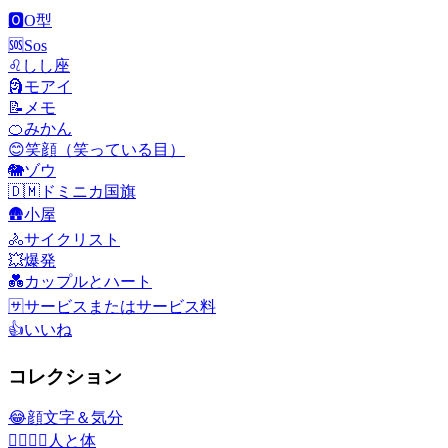
🅾️
O型
🆘
Sos
♌
しし座
🗿
モアイ
📝
メモ
🍊
みかん
😊
笑顔（笑っている目）
🐘
ゾウ
🇩🇲
ドミニカ国旗
🛖
小屋
🚴
サイクリスト
💥
爆発
💑
カップルとハート
🈂️
サービスまたはサービス料
👍
いいね
コレクション
😂
顔文字＆気分
👩‍❤️‍💋‍👨
人と体