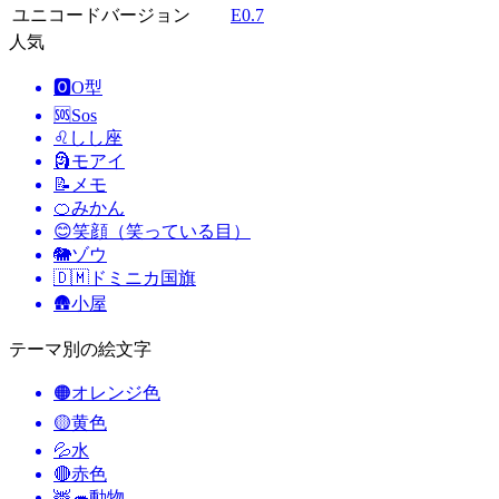
ユニコードバージョン
E0.7
人気
🅾️
O型
🆘
Sos
♌
しし座
🗿
モアイ
📝
メモ
🍊
みかん
😊
笑顔（笑っている目）
🐘
ゾウ
🇩🇲
ドミニカ国旗
🛖
小屋
テーマ別の絵文字
🟠
オレンジ色
🟡
黄色
💦
水
🔴
赤色
🦌🦔
動物