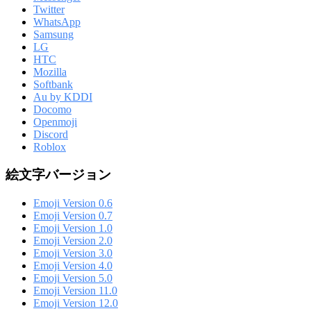
Twitter
WhatsApp
Samsung
LG
HTC
Mozilla
Softbank
Au by KDDI
Docomo
Openmoji
Discord
Roblox
絵文字バージョン
Emoji Version 0.6
Emoji Version 0.7
Emoji Version 1.0
Emoji Version 2.0
Emoji Version 3.0
Emoji Version 4.0
Emoji Version 5.0
Emoji Version 11.0
Emoji Version 12.0