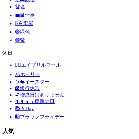
🏆
金
💼📊
仕事
⛓️👮
牢屋
🟢
緑色
🟣
紫
休日
🙆‍♂️
エイプリルフール
🕉
ホーリー
🥚🐇
イースター
🏦
銀行休暇
🚬
喫煙日はありません
👨‍👩‍👧‍👦
両親の日
📚
Pi Day
🛍
ブラックフライデー
人気