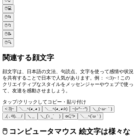
🖱️💻
🖱️📂
🖱️📁
🖱️📝
🖱️🔍
関連する顔文字
顔文字は、日本語の文法、句読点、文字を使って感情や状況
を共有することで日本で人気があります。例： <:3)~ ! この
クリエイティブなスタイルをメッセンジャーやウェブで使っ
て、友達を感動させましょう。
タップ/クリックしてコピー・貼り付け
<:3)~
＼＿ﾍ(◕‿◕ )
＼＿ﾍ(◕‿◕✰)
~(=^･･^)
＼_(･ω･｀)
◞( ､ᐛ)､＿/
＼＿
＼_(´ι _` )
ᘛ⁐̤ᕐᐷ
＼＿ﾍ(´ω｀)
🖱️ コンピュータマウス 絵文字は様々な