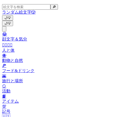
🔎
ランダム絵文字
🎲
🌙
💡
🌙
💡
😂
顔文字＆気分
👩‍❤️‍💋‍👨
人と体
🐝
動物と自然
🍕
フード&ドリンク
🌇
旅行と場所
🥎
活動
📙
アイテム
💯
記号
🇺🇸