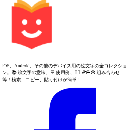
iOS、Android、その他のデバイス用の絵文字の全コレクショ
ン。📚 絵文字の意味、💬 使用例、🙅‍♀️ 🍕🍔🍟 組み合わせ
等！検索、コピー、貼り付けが簡単！