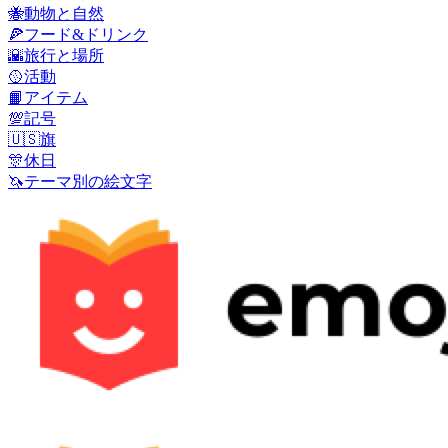
🐝
動物と自然
🍕
フード&ドリンク
🌇
旅行と場所
🥎
活動
📙
アイテム
💯
記号
🇺🇸
旗
🎊
休日
🦄
テーマ別の絵文字