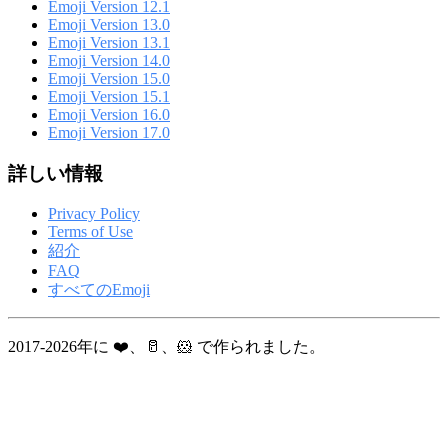
Emoji Version 12.1
Emoji Version 13.0
Emoji Version 13.1
Emoji Version 14.0
Emoji Version 15.0
Emoji Version 15.1
Emoji Version 16.0
Emoji Version 17.0
詳しい情報
Privacy Policy
Terms of Use
紹介
FAQ
すべてのEmoji
2017-2026年に ❤️、🥛、🐹 で作られました。