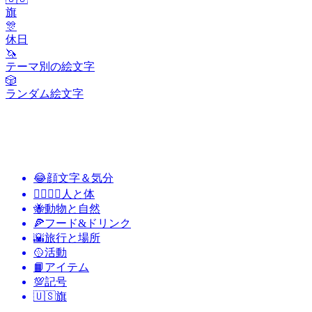
旗
🎊
休日
🦄
テーマ別の絵文字
🎲
ランダム絵文字
😂
顔文字＆気分
👩‍❤️‍💋‍👨
人と体
🐝
動物と自然
🍕
フード&ドリンク
🌇
旅行と場所
🥎
活動
📙
アイテム
💯
記号
🇺🇸
旗