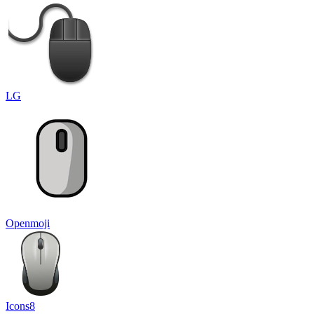
LG
Openmoji
Icons8