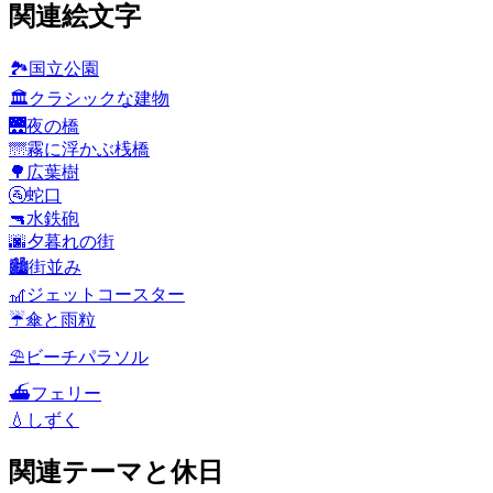
関連絵文字
🏞️
国立公園
🏛️
クラシックな建物
🌉
夜の橋
🌁
霧に浮かぶ桟橋
🌳
広葉樹
🚰
蛇口
🔫
水鉄砲
🌆
夕暮れの街
🏙️
街並み
🎢
ジェットコースター
☔
傘と雨粒
⛱️
ビーチパラソル
⛴️
フェリー
💧
しずく
関連テーマと休日