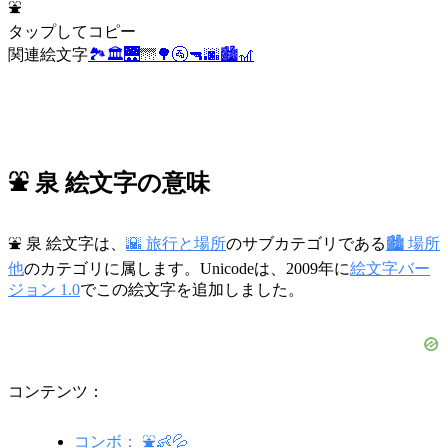
⛲
タップしてコピー
関連絵文字
🏞️
🏛️
🌉
🌁
🌳
🚰
🔫
🌆
🏙️
🎢
⛲ 泉 絵文字の意味
⛲ 泉 絵文字は、
🌇 旅行と場所
のサブカテゴリである
🏙️ 場所
他
のカテゴリに属します。Unicodeは、2009年に
絵文字バー
ジョン 1.0
でこの絵文字を追加しました。
コンテンツ：
コンボ： ⛲👶💦