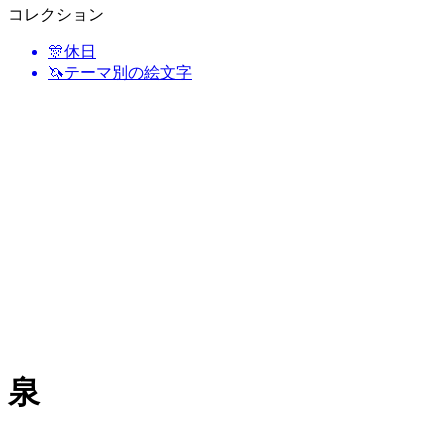
コレクション
🎊
休日
🦄
テーマ別の絵文字
泉