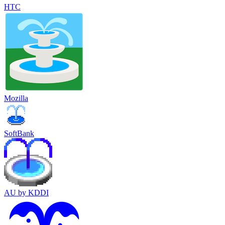
HTC
Mozilla
SoftBank
AU by KDDI