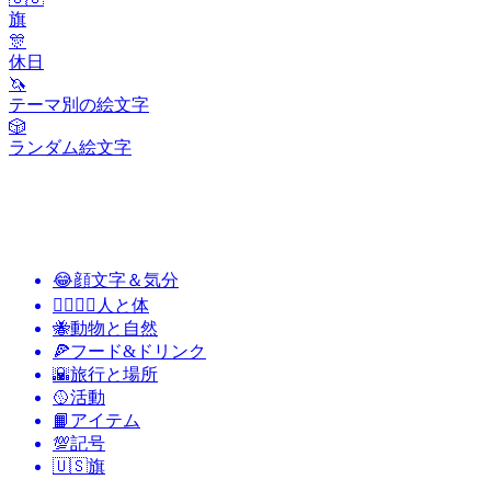
旗
🎊
休日
🦄
テーマ別の絵文字
🎲
ランダム絵文字
😂
顔文字＆気分
👩‍❤️‍💋‍👨
人と体
🐝
動物と自然
🍕
フード&ドリンク
🌇
旅行と場所
🥎
活動
📙
アイテム
💯
記号
🇺🇸
旗