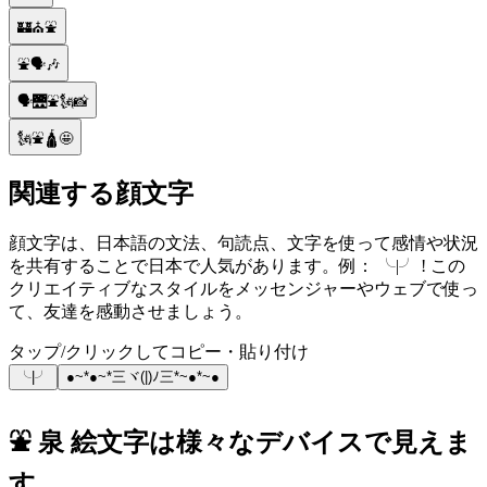
🏰⛪⛲
⛲🗣🎶
🗣🌉⛲🗽📸
🗽⛲🛕🤩
関連する顔文字
顔文字は、日本語の文法、句読点、文字を使って感情や状況
を共有することで日本で人気があります。例： ╰|╯ ! この
クリエイティブなスタイルをメッセンジャーやウェブで使っ
て、友達を感動させましょう。
タップ/クリックしてコピー・貼り付け
╰|╯
●~*●~*三ヾ(|)ﾉ三*~●*~●
⛲ 泉 絵文字は様々なデバイスで見えま
す