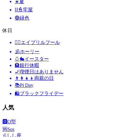
☀️
夏
⛓️👮
牢屋
🟢
緑色
休日
🙆‍♂️
エイプリルフール
🕉
ホーリー
🥚🐇
イースター
🏦
銀行休暇
🚬
喫煙日はありません
👨‍👩‍👧‍👦
両親の日
📚
Pi Day
🛍
ブラックフライデー
人気
🅾️
O型
🆘
Sos
♌
しし座