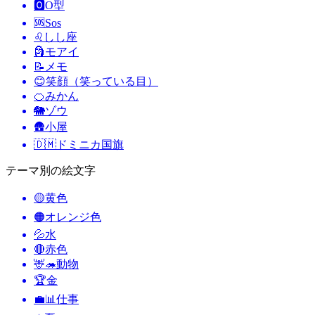
🅾️
O型
🆘
Sos
♌
しし座
🗿
モアイ
📝
メモ
😊
笑顔（笑っている目）
🍊
みかん
🐘
ゾウ
🛖
小屋
🇩🇲
ドミニカ国旗
テーマ別の絵文字
🟡
黄色
🟠
オレンジ色
💦
水
🔴
赤色
🦌🦔
動物
🏆
金
💼📊
仕事