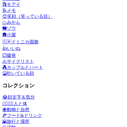
🗿
モアイ
📝
メモ
😊
笑顔（笑っている目）
🍊
みかん
🐘
ゾウ
🛖
小屋
🇩🇲
ドミニカ国旗
👍
いいね
💥
爆発
🚴
サイクリスト
💑
カップルとハート
🤮
吐いている顔
コレクション
😂
顔文字＆気分
👩‍❤️‍💋‍👨
人と体
🐝
動物と自然
🍕
フード&ドリンク
🌇
旅行と場所