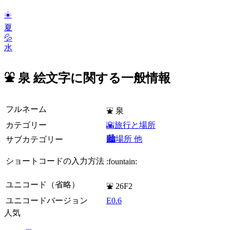
☀️
夏
💦
水
⛲ 泉 絵文字に関する一般情報
フルネーム
⛲ 泉
カテゴリー
🌇旅行と場所
🏙️場所 他
サブカテゴリー
ショートコードの入力方法
:fountain:
ユニコード（省略）
⛲ 26F2
ユニコードバージョン
E0.6
人気