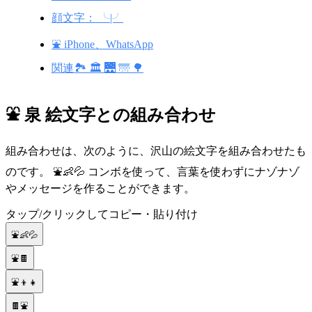
顔文字： ╰|╯
⛲ iPhone、WhatsApp
関連🏞️ 🏛️ 🌉 🌁 🌳
⛲ 泉 絵文字との組み合わせ
組み合わせは、次のように、沢山の絵文字を組み合わせたも
のです。 ⛲👶💦 コンボを使って、言葉を使わずにナゾナゾ
やメッセージを作ることができます。
タップ/クリックしてコピー・貼り付け
⛲👶💦
⛲🍫
⛲👦👧
🍫⛲