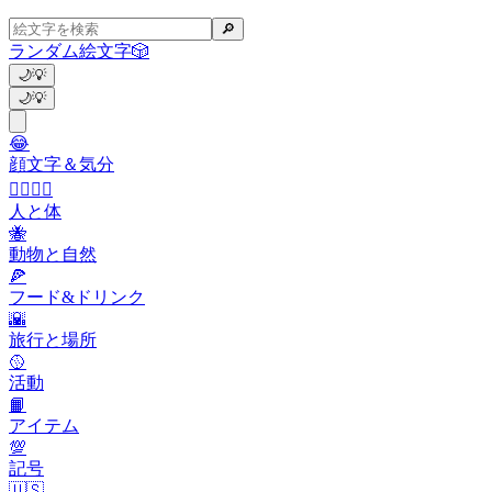
🔎
ランダム絵文字
🎲
🌙
💡
🌙
💡
😂
顔文字＆気分
👩‍❤️‍💋‍👨
人と体
🐝
動物と自然
🍕
フード&ドリンク
🌇
旅行と場所
🥎
活動
📙
アイテム
💯
記号
🇺🇸