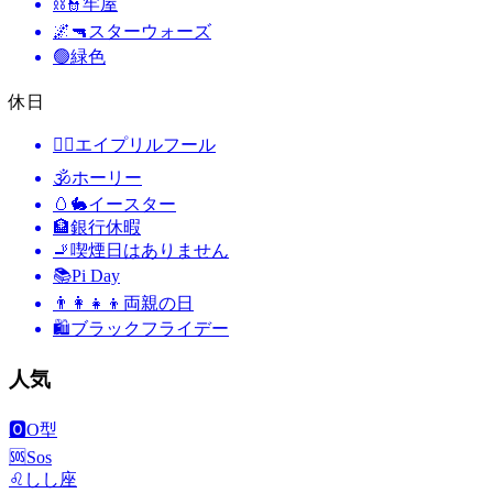
⛓️👮
牢屋
🌌🔫
スターウォーズ
🟢
緑色
休日
🙆‍♂️
エイプリルフール
🕉
ホーリー
🥚🐇
イースター
🏦
銀行休暇
🚬
喫煙日はありません
📚
Pi Day
👨‍👩‍👧‍👦
両親の日
🛍
ブラックフライデー
人気
🅾️
O型
🆘
Sos
♌
しし座