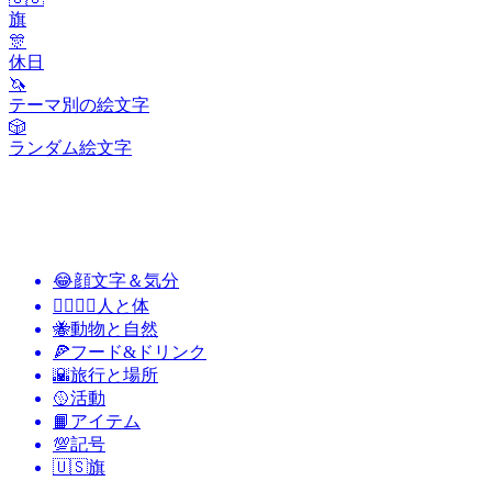
旗
🎊
休日
🦄
テーマ別の絵文字
🎲
ランダム絵文字
😂
顔文字＆気分
👩‍❤️‍💋‍👨
人と体
🐝
動物と自然
🍕
フード&ドリンク
🌇
旅行と場所
🥎
活動
📙
アイテム
💯
記号
🇺🇸
旗