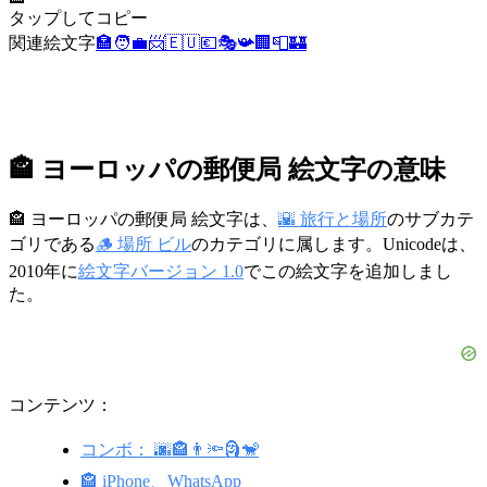
タップしてコピー
関連絵文字
🏣
🧑‍💼
📨
🇪🇺
💶
🎭
📯
🏢
📮
🏰
🏤 ヨーロッパの郵便局 絵文字の意味
🏤 ヨーロッパの郵便局 絵文字は、
🌇 旅行と場所
のサブカテ
ゴリである
🪵 場所 ビル
のカテゴリに属します。Unicodeは、
2010年に
絵文字バージョン 1.0
でこの絵文字を追加しまし
た。
コンテンツ：
コンボ： 🌆🏤👨🔦🗿🐒
🏤 iPhone、WhatsApp