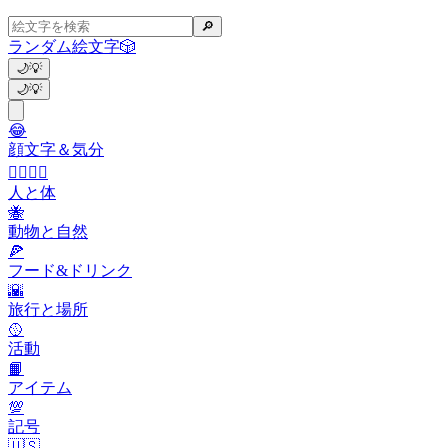
🔎
ランダム絵文字
🎲
🌙
💡
🌙
💡
😂
顔文字＆気分
👩‍❤️‍💋‍👨
人と体
🐝
動物と自然
🍕
フード&ドリンク
🌇
旅行と場所
🥎
活動
📙
アイテム
💯
記号
🇺🇸