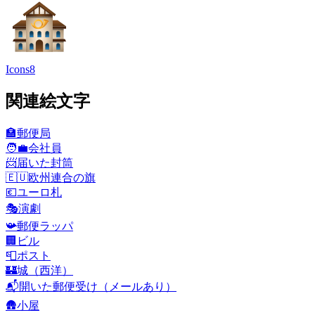
Icons8
関連絵文字
🏣
郵便局
🧑‍💼
会社員
📨
届いた封筒
🇪🇺
欧州連合の旗
💶
ユーロ札
🎭
演劇
📯
郵便ラッパ
🏢
ビル
📮
ポスト
🏰
城（西洋）
📬
開いた郵便受け（メールあり）
🛖
小屋