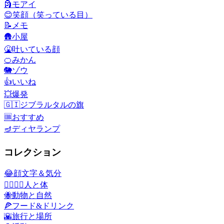
🗿
モアイ
😊
笑顔（笑っている目）
📝
メモ
🛖
小屋
🤮
吐いている顔
🍊
みかん
🐘
ゾウ
👍
いいね
💥
爆発
🇬🇮
ジブラルタルの旗
🆒
おすすめ
🪔
ディヤランプ
コレクション
😂
顔文字＆気分
👩‍❤️‍💋‍👨
人と体
🐝
動物と自然
🍕
フード&ドリンク
🌇
旅行と場所