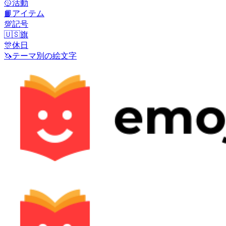
🥎
活動
📙
アイテム
💯
記号
🇺🇸
旗
🎊
休日
🦄
テーマ別の絵文字