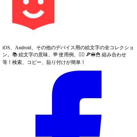
iOS、Android、その他のデバイス用の絵文字の全コレクショ
ン。📚 絵文字の意味、💬 使用例、🙅‍♀️ 🍕🍔🍟 組み合わせ
等！検索、コピー、貼り付けが簡単！