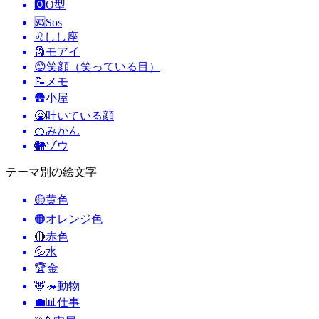
🅾️
O型
🆘
Sos
♌
しし座
🗿
モアイ
😊
笑顔（笑っている目）
📝
メモ
🛖
小屋
🤮
吐いている顔
🍊
みかん
🐘
ゾウ
テーマ別の絵文字
🟡
黄色
🟠
オレンジ色
🔴
赤色
💦
水
🏆
金
🦌🦔
動物
💼📊
仕事