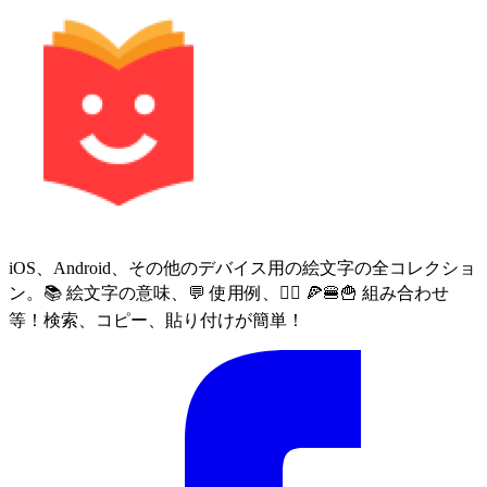
iOS、Android、その他のデバイス用の絵文字の全コレクショ
ン。📚 絵文字の意味、💬 使用例、🙅‍♀️ 🍕🍔🍟 組み合わせ
等！検索、コピー、貼り付けが簡単！