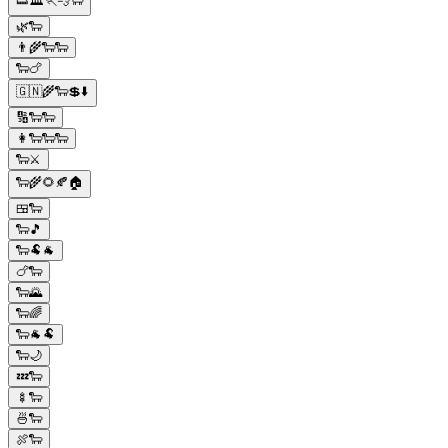
👟🏛🏃💨🐑
🌿🐑
👨‍🌾🐑🐑
🐑🍗
🇬🇳🌾🐑💲⬇️
🔢🐑🐑
👩🐑🐑🐑
🐑⚔️
🐑🌾🌻🍂🏠
🍱🐑
🐑🎵
🐑🐏🐐
🍗🐑
🐑🌄
🐑🌈
🐑🐐🐏
🐑🌙
💤🐑
🍢🐑
🍜🐑
🍖🐑