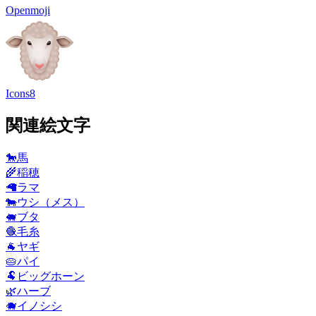
Openmoji
Icons8
関連絵文字
🐎
馬
🌾
稲穂
🦙
ラマ
🐄
ウシ（メス）
🐖
ブタ
🧶
毛糸
🐐
ヤギ
🥧
パイ
🐏
ビッグホーン
🌿
ハーブ
🐗
イノシシ