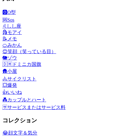
🅾️
O型
🆘
Sos
♌
しし座
🗿
モアイ
📝
メモ
🍊
みかん
😊
笑顔（笑っている目）
🐘
ゾウ
🇩🇲
ドミニカ国旗
🛖
小屋
🚴
サイクリスト
💥
爆発
👍
いいね
💑
カップルとハート
🈂️
サービスまたはサービス料
コレクション
😂
顔文字＆気分