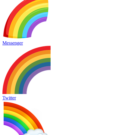
Messenger
Twitter