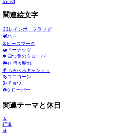
Icons8
関連絵文字
🏳️‍🌈
レインボーフラッグ
🕊️
ハト
☮️
ピースマーク
🍩
ドーナッツ
🍀
四つ葉のクローバー
🌦️
雨時々晴れ
🍭
ぺろぺろキャンディ
🦄
ユニコーン
🦋
チョウ
☘️
クローバー
関連テーマと休日
🌷
行進
🍎