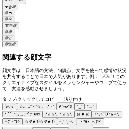
🍄🌼🌈
🌈👝
🌈🐴
🧚‍♀️🌸🌈
🌈🌈
🌈👕
🌈🌺🌈
関連する顔文字
顔文字は、日本語の文法、句読点、文字を使って感情や状況
を共有することで日本で人気があります。例： ˚ʚ♡ɞ˚ ! この
クリエイティブなスタイルをメッセンジャーやウェブで使っ
て、友達を感動させましょう。
タップ/クリックしてコピー・貼り付け
˚ʚ♡ɞ˚
☆.。.:*・°☆.。.:*・°
ฅ^•ﻌ•^ฅ
^_^
^﹏^
*･ﾟﾟ･*:.｡..｡.:*ﾟ:*:✼✿
.*☆☆*.. * ☆☆*.
(๑˙❥˙๑)
✧*｡٩(ˊᗜˋ*)و✧*｡
✧(^ - ^)✧
☆彡★彡☆彡★彡
~[^ ^]~♡
°•°٩(◕‿◕｡)°•°