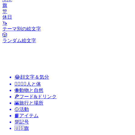
旗
🎊
休日
🦄
テーマ別の絵文字
🎲
ランダム絵文字
😂
顔文字＆気分
👩‍❤️‍💋‍👨
人と体
🐝
動物と自然
🍕
フード&ドリンク
🌇
旅行と場所
🥎
活動
📙
アイテム
💯
記号
🇺🇸
旗