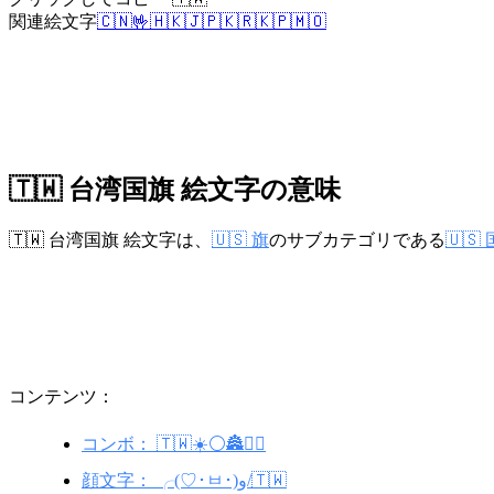
関連絵文字
🇨🇳
🤟
🇭🇰
🇯🇵
🇰🇷
🇰🇵
🇲🇴
🇹🇼 台湾国旗 絵文字の意味
🇹🇼 台湾国旗 絵文字は、
🇺🇸 旗
のサブカテゴリである
🇺🇸
コンテンツ：
コンボ： 🇹🇼☀️⚪🏯💆‍♀️
顔文字： ╭(♡･ㅂ･)و/🇹🇼