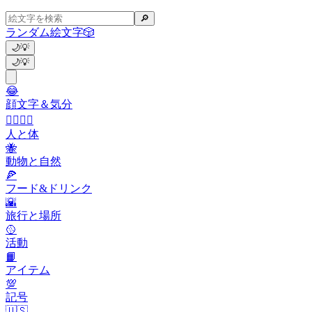
🔎
ランダム絵文字
🎲
🌙
💡
🌙
💡
😂
顔文字＆気分
👩‍❤️‍💋‍👨
人と体
🐝
動物と自然
🍕
フード&ドリンク
🌇
旅行と場所
🥎
活動
📙
アイテム
💯
記号
🇺🇸