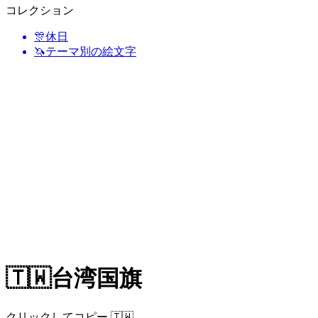
コレクション
🎊
休日
🦄
テーマ別の絵文字
🇹🇼
台湾国旗
クリックしてコピー 🇹🇼