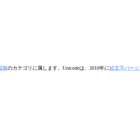
 国旗
のカテゴリに属します。Unicodeは、2010年に
絵文字バージョ