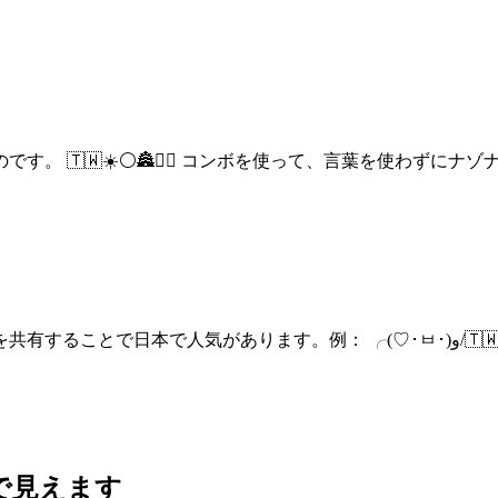
。 🇹🇼☀️⚪🏯💆‍♀️ コンボを使って、言葉を使わずに
： ╭(♡･ㅂ･)و/🇹🇼 ! このクリエイティブなスタイルをメッセンジャーやウェブ
スで見えます