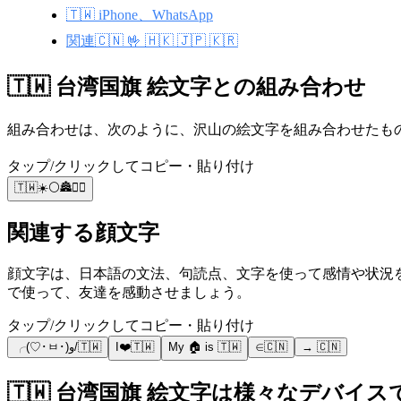
🇹🇼 iPhone、WhatsApp
関連🇨🇳 🤟 🇭🇰 🇯🇵 🇰🇷
🇹🇼 台湾国旗 絵文字との組み合わせ
組み合わせは、次のように、沢山の絵文字を組み合わせたものです
タップ/クリックしてコピー・貼り付け
🇹🇼☀️⚪🏯💆‍♀️
関連する顔文字
顔文字は、日本語の文法、句読点、文字を使って感情や状況を共有することで日本で人気があります。例
で使って、友達を感動させましょう。
タップ/クリックしてコピー・貼り付け
╭(♡･ㅂ･)و/🇹🇼
I❤️🇹🇼
My 🏠 is 🇹🇼
∈🇨🇳
→ 🇨🇳
🇹🇼 台湾国旗 絵文字は様々なデバイ