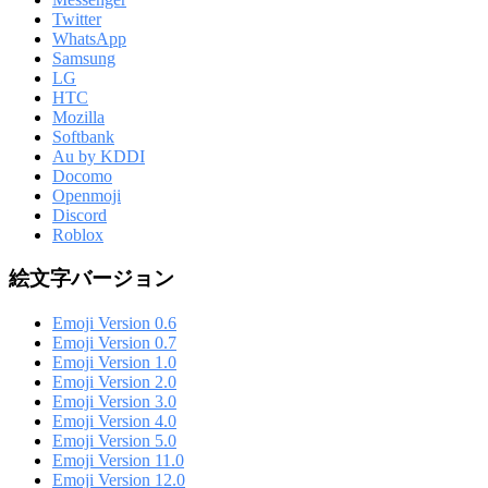
Twitter
WhatsApp
Samsung
LG
HTC
Mozilla
Softbank
Au by KDDI
Docomo
Openmoji
Discord
Roblox
絵文字バージョン
Emoji Version 0.6
Emoji Version 0.7
Emoji Version 1.0
Emoji Version 2.0
Emoji Version 3.0
Emoji Version 4.0
Emoji Version 5.0
Emoji Version 11.0
Emoji Version 12.0