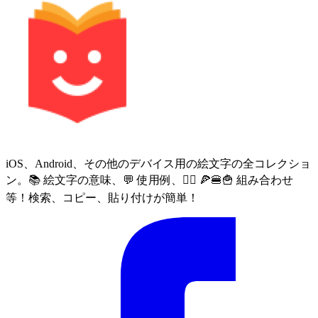
iOS、Android、その他のデバイス用の絵文字の全コレクショ
ン。📚 絵文字の意味、💬 使用例、🙅‍♀️ 🍕🍔🍟 組み合わせ
等！検索、コピー、貼り付けが簡単！