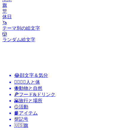
旗
🎊
休日
🦄
テーマ別の絵文字
🎲
ランダム絵文字
😂
顔文字＆気分
👩‍❤️‍💋‍👨
人と体
🐝
動物と自然
🍕
フード&ドリンク
🌇
旅行と場所
🥎
活動
📙
アイテム
💯
記号
🇺🇸
旗