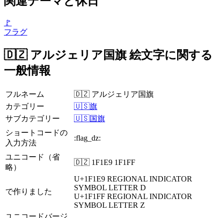
関連テーマと休日
🚩
フラグ
🇩🇿 アルジェリア国旗 絵文字に関する
一般情報
フルネーム
🇩🇿 アルジェリア国旗
カテゴリー
🇺🇸旗
サブカテゴリー
🇺🇸国旗
ショートコードの
:flag_dz:
入力方法
ユニコード（省
🇩🇿 1F1E9 1F1FF
略）
U+1F1E9
REGIONAL INDICATOR
SYMBOL LETTER D
で作りました
U+1F1FF
REGIONAL INDICATOR
SYMBOL LETTER Z
ユニコードバージ