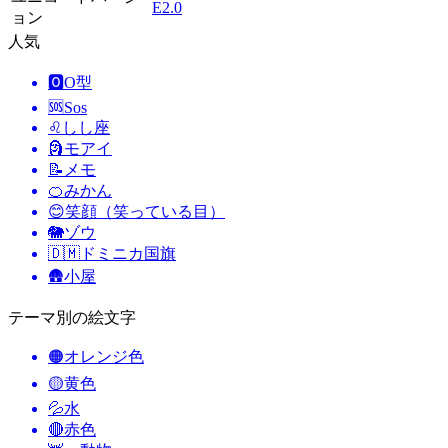
E2.0
ョン
人気
🅾️
O型
🆘
Sos
♌
しし座
🗿
モアイ
📝
メモ
🍊
みかん
😊
笑顔（笑っている目）
🐘
ゾウ
🇩🇲
ドミニカ国旗
🛖
小屋
テーマ別の絵文字
🟠
オレンジ色
🟡
黄色
💦
水
🔴
赤色