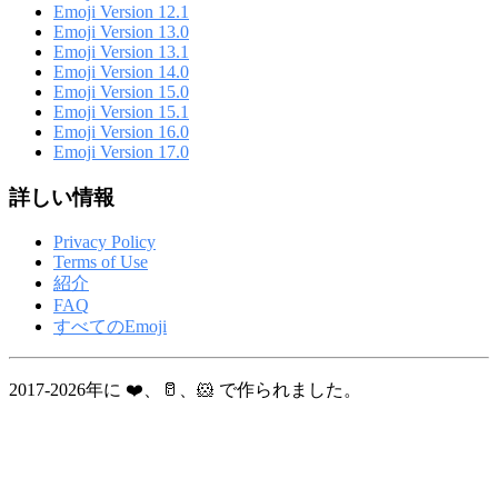
Emoji Version 12.1
Emoji Version 13.0
Emoji Version 13.1
Emoji Version 14.0
Emoji Version 15.0
Emoji Version 15.1
Emoji Version 16.0
Emoji Version 17.0
詳しい情報
Privacy Policy
Terms of Use
紹介
FAQ
すべてのEmoji
2017-2026年に ❤️、🥛、🐹 で作られました。