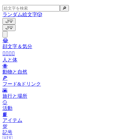
🔎
ランダム絵文字
🎲
🌙
💡
🌙
💡
😂
顔文字＆気分
👩‍❤️‍💋‍👨
人と体
🐝
動物と自然
🍕
フード&ドリンク
🌇
旅行と場所
🥎
活動
📙
アイテム
💯
記号
🇺🇸