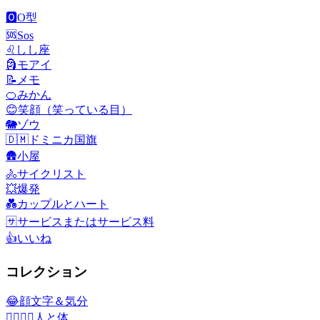
🅾️
O型
🆘
Sos
♌
しし座
🗿
モアイ
📝
メモ
🍊
みかん
😊
笑顔（笑っている目）
🐘
ゾウ
🇩🇲
ドミニカ国旗
🛖
小屋
🚴
サイクリスト
💥
爆発
💑
カップルとハート
🈂️
サービスまたはサービス料
👍
いいね
コレクション
😂
顔文字＆気分
👩‍❤️‍💋‍👨
人と体