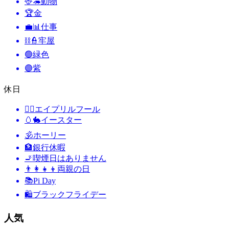
🦌🦔
動物
🏆
金
💼📊
仕事
⛓️👮
牢屋
🟢
緑色
🟣
紫
休日
🙆‍♂️
エイプリルフール
🥚🐇
イースター
🕉
ホーリー
🏦
銀行休暇
🚬
喫煙日はありません
👨‍👩‍👧‍👦
両親の日
📚
Pi Day
🛍
ブラックフライデー
人気