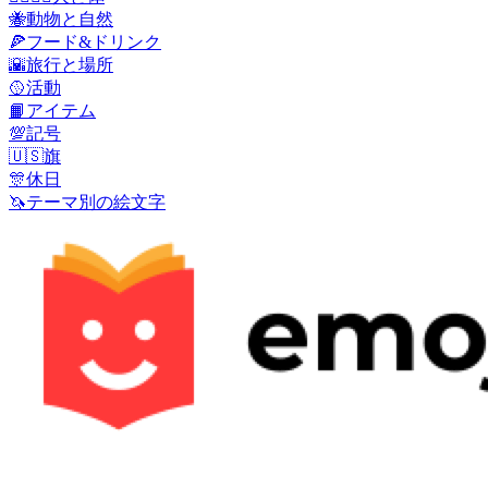
🐝
動物と自然
🍕
フード&ドリンク
🌇
旅行と場所
🥎
活動
📙
アイテム
💯
記号
🇺🇸
旗
🎊
休日
🦄
テーマ別の絵文字