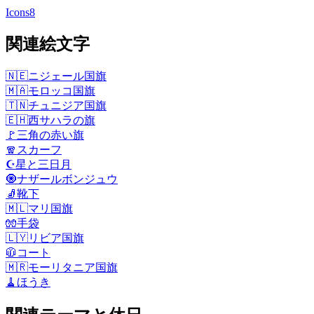
Icons8
関連絵文字
🇳🇪
ニジェール国旗
🇲🇦
モロッコ国旗
🇹🇳
チュニジア国旗
🇪🇭
西サハラの旗
🚩
三角の赤い旗
🧣
スカーフ
☪️
星と三日月
🧿
ナザールボンジュウ
🧦
靴下
🇲🇱
マリ国旗
🧤
手袋
🇱🇾
リビア国旗
🧥
コート
🇲🇷
モーリタニア国旗
🧹
ほうき