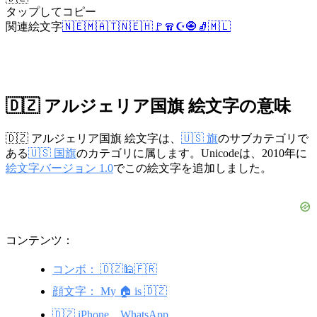
タップしてコピー
関連絵文字
🇳🇪
🇲🇦
🇹🇳
🇪🇭
🚩
🧣
☪️
🧿
🧦
🇲🇱
🇩🇿 アルジェリア国旗 絵文字の意味
🇩🇿 アルジェリア国旗 絵文字は、
🇺🇸 旗
のサブカテゴリで
ある
🇺🇸 国旗
のカテゴリに属します。Unicodeは、2010年に
絵文字バージョン 1.0
でこの絵文字を追加しました。
コンテンツ：
コンボ： 🇩🇿🕌🇫🇷
顔文字： My 🏠 is 🇩🇿
🇩🇿 iPhone、WhatsApp