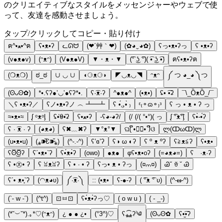
のクリエイティブなスタイルをメッセンジャーやウェブで使
って、友達を感動させましょう。
タップ/クリックしてコピー・貼り付け
ฅ^•ﻌ•^ฅ
ʕ•ᴥ•ʔ
ᓚᘏᗢ
(❤´艸｀❤)
(✿◕‿◕✿)
ʕっ•ᴥ•ʔっ
ʕ •ᴥ•ʔ
(v●ᴥ●v)
(ᵔᴥᵔ)
(V●ᴥ●V)
▼・ᴥ・▼
(͡° ͜ʖ ͡°)( ͡• ͜ʖ ͡•)
ฅʕ•ᴥ•ʔฅ
(❍ᴥ❍)
ಠ_ಠ
∪ ◡ ∪
◖⚆ᴥ⚆◗
◤◡ᴥ◡◥
ᵔᴥᵔ
༼ つ ◕_◕ ༽つ
(ʘᴗʘ✿)
*•.ʕʔ●’◡’●ʕʔ*•.
ʕ·͡ᴥ·ʔ
^●ᴥ●^
(•ᴥ•)
ʢ• ͡•ʡ
¯\_ȌᴥȌ_/¯
＼ʕ •ᴥ•ʔ／
ʕノ•ᴥ•ʔノ ︵ ┻━┻
ʕ •́؈•̀ ₎
ᵋ₍⚬ɷ⚬₎ᵌ
ʕ っ • ᴥ • ʔ っ
≈•ᴥ•≈
ᶘ ᵒᴥᵒᶅ
ʢٛ•ꇵٛ•ʡ
ʕ•ﻌ•ʔ
-ʕ◕-◕ʔ/
(/ (/( °•°)( っ
ᶘ ͡°ᴥ͡°ᶅ
ʕ•̀-•́ʔ
ʕ · ͡ᴥ · ʔ
(◕ᴥ◕)
ʕ✖﹏✖ʔ
▼°ᴥ°▼
ଘ( ິ•ᆺ⃘• )ິଓ
ლ(ↀωↀ)ლ
(u•ᴥ•u)
(⁎⁍̴̆Ɛ⁍̴̆⁎)
(^-.-^)
ʕʽɞʼʔ
ʕ◑ ω ◐ʔ
ʕ º ᴥ ºʔ
ʕ≧ᴥ≦ʔ
ʕ•ᴥ•
ʕʘ̅͜ʘ̅ʔ
ʕ´•ᴥ•`ʔ
ʕ•́ᴥ•̀ʔ
(owo)
●ᴥ●
φʕ•ᴥ•oʔ
(=◕ᴥ◕=)
ʕ ·ᴥ·ʔ
ʕ •㉨• ʔ
ʕ ꈍᴥꈍʔ
ʕ • · • ʔ
ʕっ• ᴥ • ʔっ
(¤⩋¤)
Ꮚ˘ ꈊ ˘ Ꮚ
ʕ´• ᴥ•̥`ʔ
(◠ᴥ◕ʋ)
༼·͡ᴥ·༽
:: (•ᴥ•
ʕ-●-ʔ
( ͡°ᴥ ͡° ʋ)
(^-𝛚-^)
(`- w -´)
(^t^)
⊡ㅂ⊡
ʕ•́ᴥ•̀ʔっ♡
( o w u )
( - _-)
(*˘︶˘*).｡*♡(ᵔᴥᵔ)
¿ ● ● ¿•
(°3^)♡
ʕ⁎̯͡⁎ʔ༄
(ʘᴗʘ✿
ʕ•̫͡•ʔ