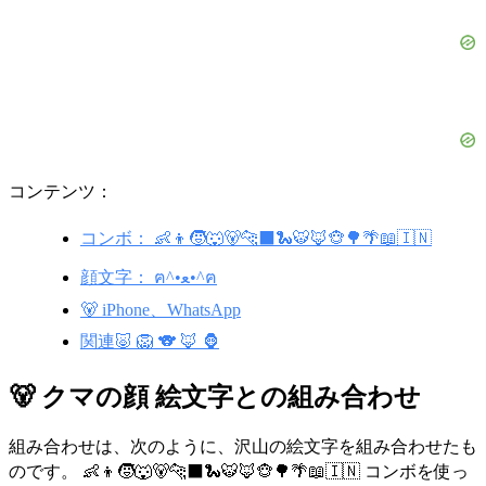
コンテンツ：
コンボ： 👶👦🧒🐺🐻🐆⬛🐍🐯🦊🐵🌳🌴📖🇮🇳
顔文字： ฅ^•ﻌ•^ฅ
🐻 iPhone、WhatsApp
関連🐷 🦁 🐨 🦊 🦍
🐻 クマの顔 絵文字との組み合わせ
組み合わせは、次のように、沢山の絵文字を組み合わせたも
のです。 👶👦🧒🐺🐻🐆⬛🐍🐯🦊🐵🌳🌴📖🇮🇳 コンボを使っ