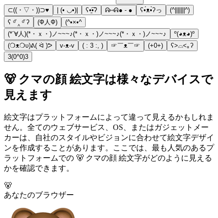
⊂((・▽・))⊃♥️
| (• ◡•)|
ʕ•̠͡•ʔ
ᕱ⑅ᕱ● - ●
ʕ•́ᴥ•̀ʔっ
(^|||||||^)
ʕ ᵒ̌ ‸ ᵒ̌ ʔ
(Ф人Ф)
(^•×•^
(*´∀人)(*・ｘ・)ノ~~~♪(*・ｘ・)ノ~~~♪(*・ｘ・)ノ~~~♪
º(◕ᴥ◕)º
(❍ᴥ❍ʋ)ᕕ( ᐛ )ᕗ
v-ᴥ-v
( : 3 :, )
☞￣ᴥ￣☞
(+0+)
ʕ>⌓<｡ʔ
3(0^0)3
🐻 クマの顔 絵文字は様々なデバイスで
見えます
絵文字はプラットフォームによって違って見えるかもしれま
せん。全てのウェブサービス、OS、またはガジェットメー
カーは、自社のスタイルやビジョンに合わせて絵文字デザイ
ンを作成することがあります。ここでは、最も人気のあるプ
ラットフォームでの 🐻 クマの顔 絵文字がどのように見える
かを確認できます。
🐻
あなたのブラウザー