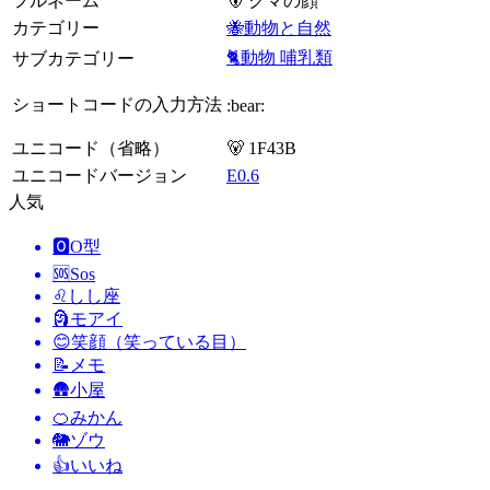
フルネーム
🐻 クマの顔
カテゴリー
🐝動物と自然
🐈動物 哺乳類
サブカテゴリー
ショートコードの入力方法
:bear:
ユニコード（省略）
🐻 1F43B
ユニコードバージョン
E0.6
人気
🅾️
O型
🆘
Sos
♌
しし座
🗿
モアイ
😊
笑顔（笑っている目）
📝
メモ
🛖
小屋
🍊
みかん
🐘
ゾウ
👍
いいね