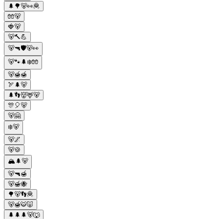
🌲🌳🐻👀🦧
🧤🐻
🍓🐻
🐻🔨💪
🐻🔫🛡️🐻👀
🐻🐾🌲❄️🧤
🐻🍯🍯
🏹🌲🐻
🌲👣👹🦌🐻
🎊🎈🐻
🐻🤗
❄️🐻
🐻🌌
🐻🍪
🏔️🌲🐻
🐻🔫🍯
🐻🍯🐝
🌳🐻👣🦧
🐻🍯🐯🐷
🌲🌲🌲🐻🐺