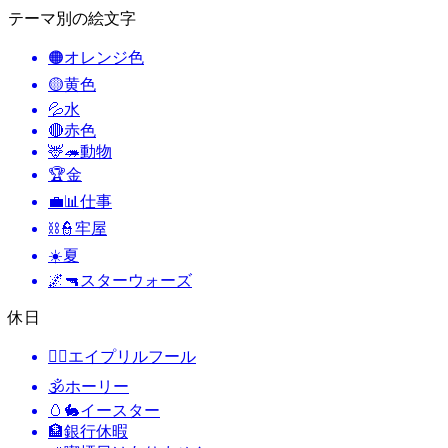
テーマ別の絵文字
🟠
オレンジ色
🟡
黄色
💦
水
🔴
赤色
🦌🦔
動物
🏆
金
💼📊
仕事
⛓️👮
牢屋
☀️
夏
🌌🔫
スターウォーズ
休日
🙆‍♂️
エイプリルフール
🕉
ホーリー
🥚🐇
イースター
🏦
銀行休暇