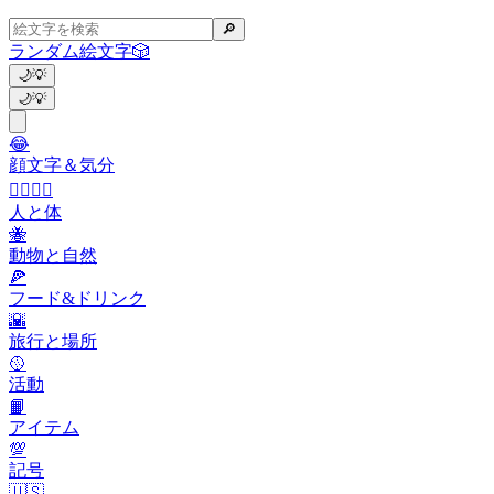
🔎
ランダム絵文字
🎲
🌙
💡
🌙
💡
😂
顔文字＆気分
👩‍❤️‍💋‍👨
人と体
🐝
動物と自然
🍕
フード&ドリンク
🌇
旅行と場所
🥎
活動
📙
アイテム
💯
記号
🇺🇸