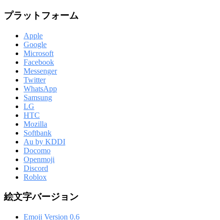
プラットフォーム
Apple
Google
Microsoft
Facebook
Messenger
Twitter
WhatsApp
Samsung
LG
HTC
Mozilla
Softbank
Au by KDDI
Docomo
Openmoji
Discord
Roblox
絵文字バージョン
Emoji Version 0.6