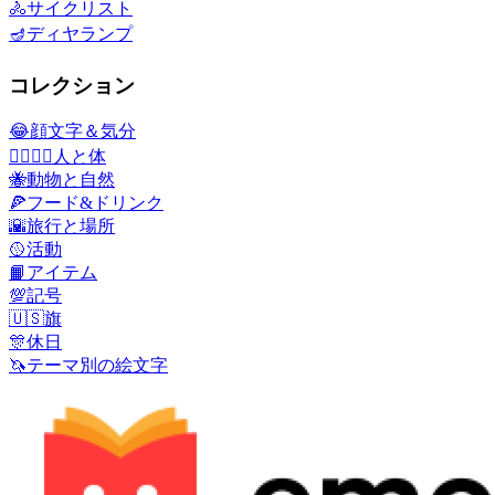
🚴
サイクリスト
🪔
ディヤランプ
コレクション
😂
顔文字＆気分
👩‍❤️‍💋‍👨
人と体
🐝
動物と自然
🍕
フード&ドリンク
🌇
旅行と場所
🥎
活動
📙
アイテム
💯
記号
🇺🇸
旗
🎊
休日
🦄
テーマ別の絵文字