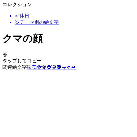
コレクション
🎊
休日
🦄
テーマ別の絵文字
クマの顔
🐻
タップしてコピー
関連絵文字
🐷
🦁
🐨
🦊
🦍
🐯
🧔
🦔
🤛
🍯