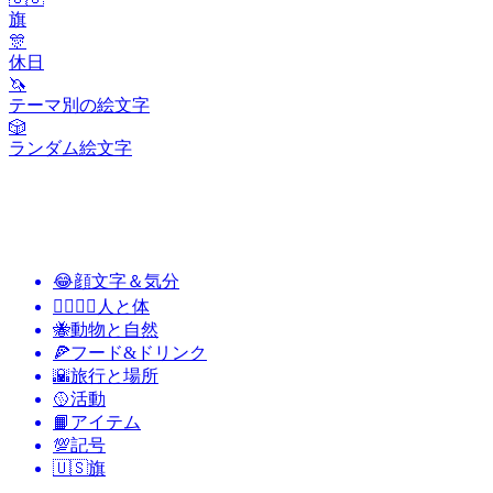
旗
🎊
休日
🦄
テーマ別の絵文字
🎲
ランダム絵文字
😂
顔文字＆気分
👩‍❤️‍💋‍👨
人と体
🐝
動物と自然
🍕
フード&ドリンク
🌇
旅行と場所
🥎
活動
📙
アイテム
💯
記号
🇺🇸
旗