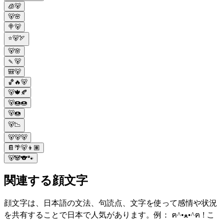
🧊🐻
🐻🌸
🍭🐻
⭐🐻🏹
🐻🌸
🍡🐻
🎒🐻
🏀🔥🐻
🐻🍁🍂
🐻🍩🍩
🐻🍩
🐻📉
🐻🐻🐻
📔🌴🐻👦🏽
🐻🐼🐨🐾
関連する顔文字
顔文字は、日本語の文法、句読点、文字を使って感情や状況
を共有することで日本で人気があります。例： ฅ^•ﻌ•^ฅ ! こ