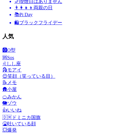
🚬
喫煙日はありません
👨‍👩‍👧‍👦
両親の日
📚
Pi Day
🛍
ブラックフライデー
人気
🅾️
O型
🆘
Sos
♌
しし座
🗿
モアイ
😊
笑顔（笑っている目）
📝
メモ
🛖
小屋
🍊
みかん
🐘
ゾウ
👍
いいね
🇩🇲
ドミニカ国旗
🤮
吐いている顔
💥
爆発