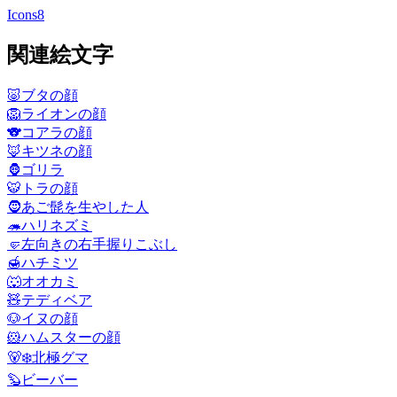
Icons8
関連絵文字
🐷
ブタの顔
🦁
ライオンの顔
🐨
コアラの顔
🦊
キツネの顔
🦍
ゴリラ
🐯
トラの顔
🧔
あご髭を生やした人
🦔
ハリネズミ
🤛
左向きの右手握りこぶし
🍯
ハチミツ
🐺
オオカミ
🧸
テディベア
🐶
イヌの顔
🐹
ハムスターの顔
🐻‍❄️
北極グマ
🦫
ビーバー