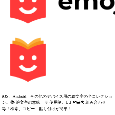
iOS、Android、その他のデバイス用の絵文字の全コレクショ
ン。📚 絵文字の意味、💬 使用例、🙅‍♀️ 🍕🍔🍟 組み合わせ
等！検索、コピー、貼り付けが簡単！