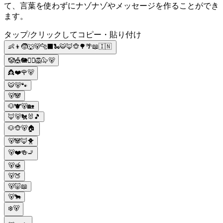
て、言葉を使わずにナゾナゾやメッセージを作ることができ
ます。
タップ/クリックしてコピー・貼り付け
👶👦🧒🐺🐻🐆⬛🐍🐯🦊🐵🌳🌴📖🇮🇳
🤡🎪🐘🤹‍♂🦁🦭🐻
👸❤️🌹🐻
🐯🐻🐾
🐻🐼
🐶🐮🐻🏡
🦊🐻🐔🐰🎵
🐶🐵🐻🏠
🐻🐼🦊🐥
🐻❤️🍻🚬
🐻🍯
🐻🍑
🐻🐷📖
🐻🐂
❄️🐻