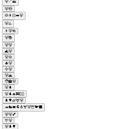
🐻↗️⛰️
🐻😍
👰👩🏻➡️🐻
🐻♨️
👨🐻🍻
🐻📚
🐻🐻
🌊🐻
🐻🍪
🎩🐻
🦅🐻
🐻🌋
🧑🏫🐻
🐻🌲
🐻🌲🔥🚒👮‍♂️
🌲🌳🌿🦌🐻
🦔🐇🐖🐏🐧🫎🐻🦉🐦‍⬛
🐻🐻💕
🎊🐻
🐻🌲🌳