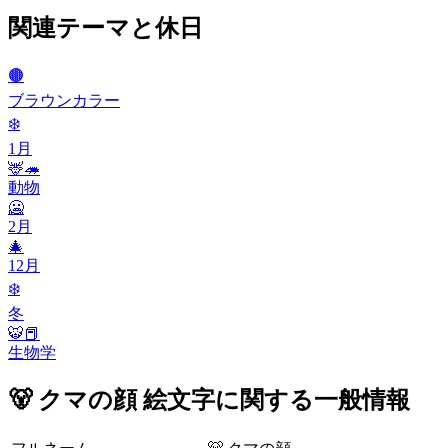
関連テーマと休日
🟤
ブラウンカラー
❄️
1月
🦌🦔
動物
🥶
2月
🎄
12月
❄️
冬
🐯📕
生物学
🐻 クマの顔 絵文字に関する一般情報