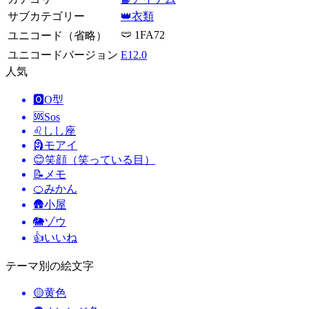
サブカテゴリー
👑衣類
🩲 1FA72
ユニコード（省略）
ユニコードバージョン
E12.0
人気
🅾️
O型
🆘
Sos
♌
しし座
🗿
モアイ
😊
笑顔（笑っている目）
📝
メモ
🍊
みかん
🛖
小屋
🐘
ゾウ
👍
いいね
テーマ別の絵文字
🟡
黄色