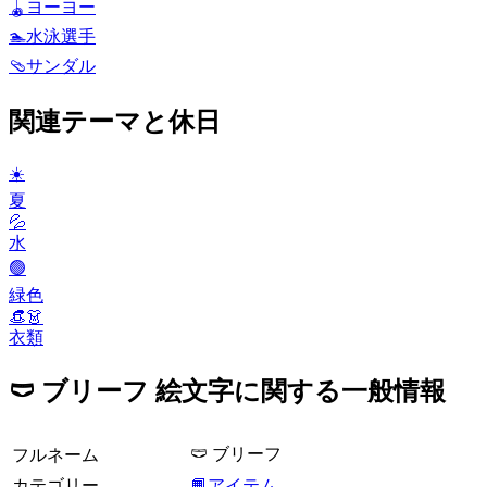
🪀
ヨーヨー
🏊
水泳選手
🩴
サンダル
関連テーマと休日
☀️
夏
💦
水
🟢
緑色
👒👗
衣類
🩲 ブリーフ 絵文字に関する一般情報
🩲 ブリーフ
フルネーム
カテゴリー
📙アイテム