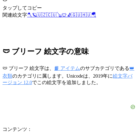
🩲
タップしてコピー
関連絵文字
🪓
🪐
🇺🇿
🇨🇺
🪕
👕
🧦
🇬🇺
🇭🇺
🪂
🩲 ブリーフ 絵文字の意味
🩲 ブリーフ 絵文字は、
📙 アイテム
のサブカテゴリである
👑
衣類
のカテゴリに属します。Unicodeは、2019年に
絵文字バ
ージョン 12.0
でこの絵文字を追加しました。
コンテンツ：