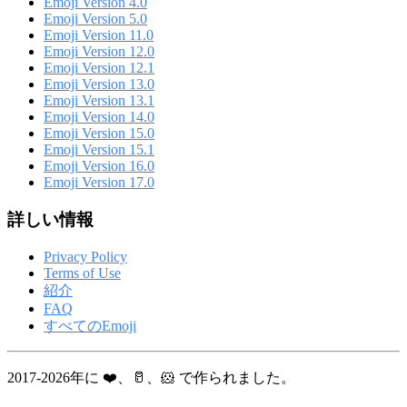
Emoji Version 4.0
Emoji Version 5.0
Emoji Version 11.0
Emoji Version 12.0
Emoji Version 12.1
Emoji Version 13.0
Emoji Version 13.1
Emoji Version 14.0
Emoji Version 15.0
Emoji Version 15.1
Emoji Version 16.0
Emoji Version 17.0
詳しい情報
Privacy Policy
Terms of Use
紹介
FAQ
すべてのEmoji
2017-2026年に ❤️、🥛、🐹 で作られました。