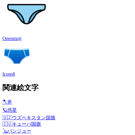
Openmoji
Icons8
関連絵文字
🪓
斧
🪐
惑星
🇺🇿
ウズベキスタン国旗
🇨🇺
キューバ国旗
🪕
バンジョー