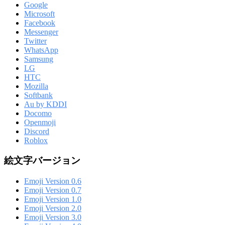
Google
Microsoft
Facebook
Messenger
Twitter
WhatsApp
Samsung
LG
HTC
Mozilla
Softbank
Au by KDDI
Docomo
Openmoji
Discord
Roblox
絵文字バージョン
Emoji Version 0.6
Emoji Version 0.7
Emoji Version 1.0
Emoji Version 2.0
Emoji Version 3.0