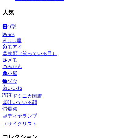
人気
🅾️
O型
🆘
Sos
♌
しし座
🗿
モアイ
😊
笑顔（笑っている目）
📝
メモ
🍊
みかん
🛖
小屋
🐘
ゾウ
👍
いいね
🇩🇲
ドミニカ国旗
🤮
吐いている顔
💥
爆発
🪔
ディヤランプ
🚴
サイクリスト
コレクション