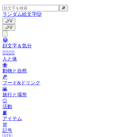
🔎
ランダム絵文字
🎲
🌙
💡
🌙
💡
😂
顔文字＆気分
👩‍❤️‍💋‍👨
人と体
🐝
動物と自然
🍕
フード&ドリンク
🌇
旅行と場所
🥎
活動
📙
アイテム
💯
記号
🇺🇸