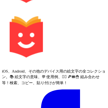
iOS、Android、その他のデバイス用の絵文字の全コレクショ
ン。📚 絵文字の意味、💬 使用例、🙅‍♀️ 🍕🍔🍟 組み合わせ
等！検索、コピー、貼り付けが簡単！