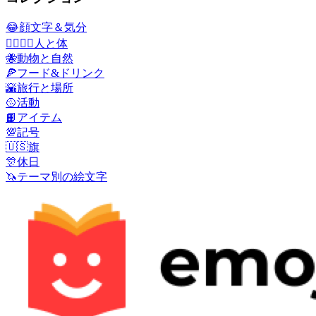
😂
顔文字＆気分
👩‍❤️‍💋‍👨
人と体
🐝
動物と自然
🍕
フード&ドリンク
🌇
旅行と場所
🥎
活動
📙
アイテム
💯
記号
🇺🇸
旗
🎊
休日
🦄
テーマ別の絵文字