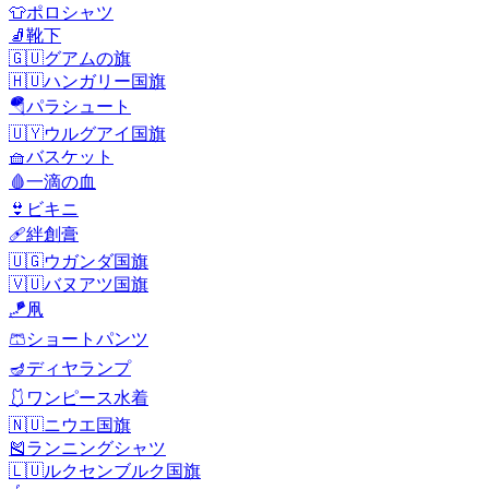
👕
ポロシャツ
🧦
靴下
🇬🇺
グアムの旗
🇭🇺
ハンガリー国旗
🪂
パラシュート
🇺🇾
ウルグアイ国旗
🧺
バスケット
🩸
一滴の血
👙
ビキニ
🩹
絆創膏
🇺🇬
ウガンダ国旗
🇻🇺
バヌアツ国旗
🪁
凧
🩳
ショートパンツ
🪔
ディヤランプ
🩱
ワンピース水着
🇳🇺
ニウエ国旗
🎽
ランニングシャツ
🇱🇺
ルクセンブルク国旗