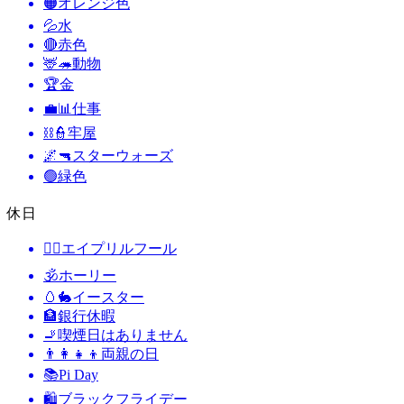
🟠
オレンジ色
💦
水
🔴
赤色
🦌🦔
動物
🏆
金
💼📊
仕事
⛓️👮
牢屋
🌌🔫
スターウォーズ
🟢
緑色
休日
🙆‍♂️
エイプリルフール
🕉
ホーリー
🥚🐇
イースター
🏦
銀行休暇
🚬
喫煙日はありません
👨‍👩‍👧‍👦
両親の日
📚
Pi Day
🛍
ブラックフライデー