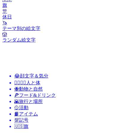
旗
🎊
休日
🦄
テーマ別の絵文字
🎲
ランダム絵文字
😂
顔文字＆気分
👩‍❤️‍💋‍👨
人と体
🐝
動物と自然
🍕
フード&ドリンク
🌇
旅行と場所
🥎
活動
📙
アイテム
💯
記号
🇺🇸
旗