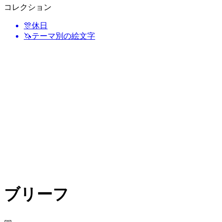
コレクション
🎊
休日
🦄
テーマ別の絵文字
ブリーフ