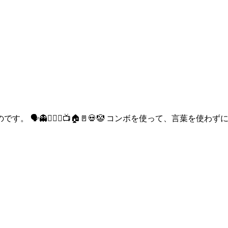
🗣👻👱🏻‍♀️📺🏠🚪💀🤡 コンボを使って、言葉を