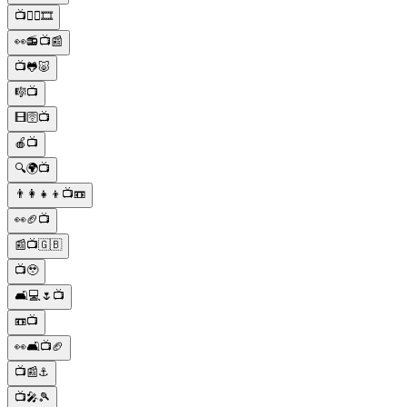
📺🤷‍♀️🎞️
👀📻📺📰
📺🐸🐷
🎼📺
🎞🛜📺
🍎📺
🔍🌍📺
👨‍👩‍👧‍👦📺📼
👀🏈📺
📰📺🇬🇧
📺🥹
🛋💻🌷📺
📼📺
👀🛋📺🏈
📺📰⚓️
📺🎤🎾