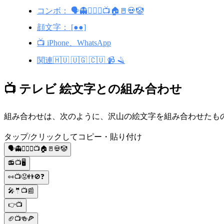
コンボ： 🗣👻👱🏻‍♀️📺🏠🚪💀🤡
顔文字： [●●]
📺 iPhone、WhatsApp
関連🇭🇺 🇺🇬 🇨🇺 📹 🪒
📺 テレビ 絵文字との組み合わせ
組み合わせは、次のように、沢山の絵文字を組み合わせたものです。 
タップ/クリックしてコピー・貼り付け
🗣👻👱🏻‍♀️📺🏠🚪💀🤡
📻📺🖥️
👀📺😡👬🚫❓
🎤🤵📺📰
👉📺
🏈📺🍻🍕