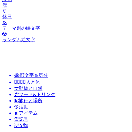
旗
🎊
休日
🦄
テーマ別の絵文字
🎲
ランダム絵文字
😂
顔文字＆気分
👩‍❤️‍💋‍👨
人と体
🐝
動物と自然
🍕
フード&ドリンク
🌇
旅行と場所
🥎
活動
📙
アイテム
💯
記号
🇺🇸
旗