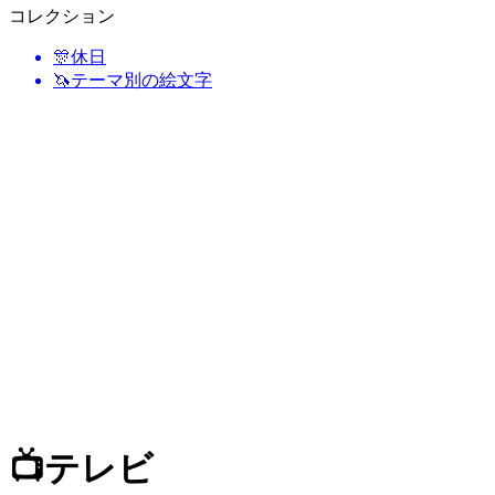
コレクション
🎊
休日
🦄
テーマ別の絵文字
📺
テレビ