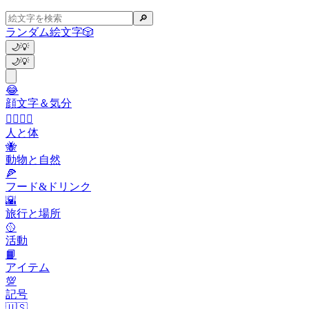
🔎
ランダム絵文字
🎲
🌙
💡
🌙
💡
😂
顔文字＆気分
👩‍❤️‍💋‍👨
人と体
🐝
動物と自然
🍕
フード&ドリンク
🌇
旅行と場所
🥎
活動
📙
アイテム
💯
記号
🇺🇸