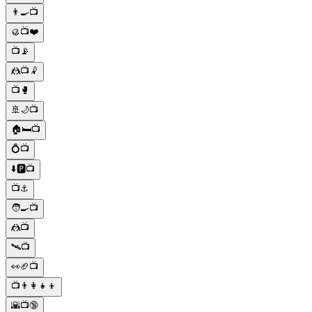
👨‍🍳📺
🥮📺❤️
📺📡
🤼📺🤾
📺🥊
🚢🌙📺
🏠🛏📺
💍📺
⬇️🅿️📺
📺⚓
🧑‍🍳📺
🤼📺
🛰️📺
👀🏈📺
📺👨‍👩‍👧‍👦
🌇📺🔞