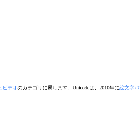
光とビデオ
のカテゴリに属します。Unicodeは、2010年に
絵文字バー