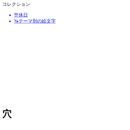
コレクション
🎊
休日
🦄
テーマ別の絵文字
穴