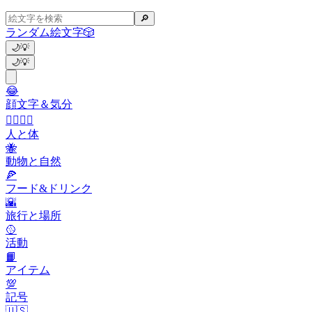
🔎
ランダム絵文字
🎲
🌙
💡
🌙
💡
😂
顔文字＆気分
👩‍❤️‍💋‍👨
人と体
🐝
動物と自然
🍕
フード&ドリンク
🌇
旅行と場所
🥎
活動
📙
アイテム
💯
記号
🇺🇸