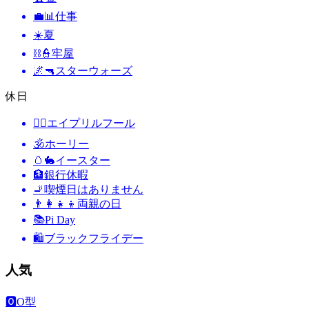
💼📊
仕事
☀️
夏
⛓️👮
牢屋
🌌🔫
スターウォーズ
休日
🙆‍♂️
エイプリルフール
🕉
ホーリー
🥚🐇
イースター
🏦
銀行休暇
🚬
喫煙日はありません
👨‍👩‍👧‍👦
両親の日
📚
Pi Day
🛍
ブラックフライデー
人気
🅾️
O型