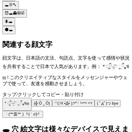
🕳️🐰🔨
😈🕳️👻🤪🤣
🐜🕳️
🌑🕳️
関連する顔文字
顔文字は、日本語の文法、句読点、文字を使って感情や状況
を共有することで日本で人気があります。例： * ूི-̭͡- ૂ ྀ⁎ꂚ
ᴉᴉᴉ ! このクリエイティブなスタイルをメッセンジャーやウェ
ブで使って、友達を感動させましょう。
タップ/クリックしてコピー・貼り付け
* ूི-̭͡- ૂ ྀ⁎ꂚᴉᴉᴉ
(╬ Ò ‸ Ó)
⁽⁽(੭ꐦ •̀Д•́ )੭*⁾⁾ ᑦᵒᔿᵉ ᵒᐢᵎᵎ
( ﾟдﾟ)つ bye
╰(艹皿艹 ) ┗|｀o′|┛
🕳️ 穴 絵文字は様々なデバイスで見えま