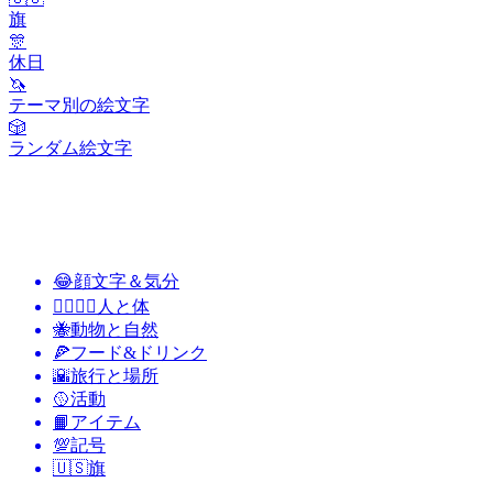
旗
🎊
休日
🦄
テーマ別の絵文字
🎲
ランダム絵文字
😂
顔文字＆気分
👩‍❤️‍💋‍👨
人と体
🐝
動物と自然
🍕
フード&ドリンク
🌇
旅行と場所
🥎
活動
📙
アイテム
💯
記号
🇺🇸
旗