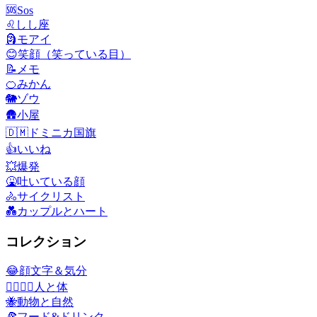
🆘
Sos
♌
しし座
🗿
モアイ
😊
笑顔（笑っている目）
📝
メモ
🍊
みかん
🐘
ゾウ
🛖
小屋
🇩🇲
ドミニカ国旗
👍
いいね
💥
爆発
🤮
吐いている顔
🚴
サイクリスト
💑
カップルとハート
コレクション
😂
顔文字＆気分
👩‍❤️‍💋‍👨
人と体
🐝
動物と自然
🍕
フード&ドリンク