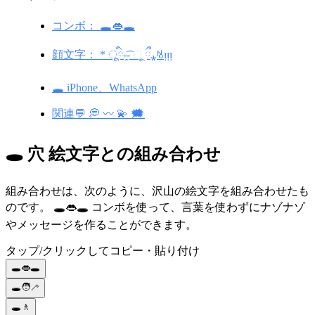
コンボ： 🕳️👄🕳️
顔文字： * ूི-̭͡- ૂ ྀ⁎ꂚᴉᴉᴉ
🕳️ iPhone、WhatsApp
関連💬 💭 〰️ 💫 🗯️
🕳️ 穴 絵文字との組み合わせ
組み合わせは、次のように、沢山の絵文字を組み合わせたも
のです。 🕳️👄🕳️ コンボを使って、言葉を使わずにナゾナゾ
やメッセージを作ることができます。
タップ/クリックしてコピー・貼り付け
🕳️👄🕳️
🕳️🧑‍🦯
🕳️🚶