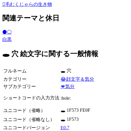
🫈
毛むくじゃらの生き物
関連テーマと休日
⚫⚪
白黒
🕳️ 穴 絵文字に関する一般情報
🕳️ 穴
フルネーム
カテゴリー
😂顔文字＆気分
サブカテゴリー
💋気分
ショートコードの入力方法
:hole:
🕳️ 1F573 FE0F
ユニコード（省略）
🕳 1F573
ユニコード（省略なし）
ユニコードバージョン
E0.7