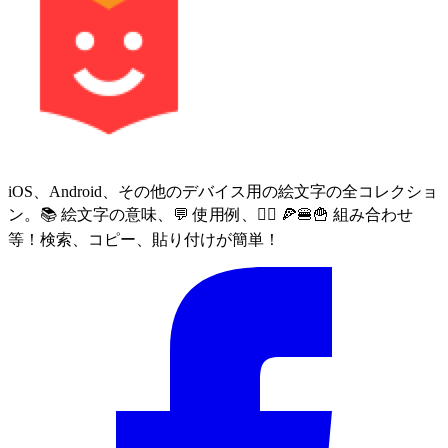
iOS、Android、その他のデバイス用の絵文字の全コレクショ
ン。📚 絵文字の意味、💬 使用例、🙅‍♀️ 🍕🍔🍟 組み合わせ
等！検索、コピー、貼り付けが簡単！