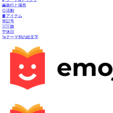
🌇
旅行と場所
🥎
活動
📙
アイテム
💯
記号
🇺🇸
旗
🎊
休日
🦄
テーマ別の絵文字