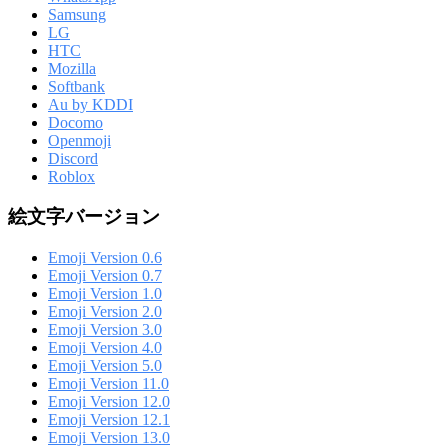
Samsung
LG
HTC
Mozilla
Softbank
Au by KDDI
Docomo
Openmoji
Discord
Roblox
絵文字バージョン
Emoji Version 0.6
Emoji Version 0.7
Emoji Version 1.0
Emoji Version 2.0
Emoji Version 3.0
Emoji Version 4.0
Emoji Version 5.0
Emoji Version 11.0
Emoji Version 12.0
Emoji Version 12.1
Emoji Version 13.0