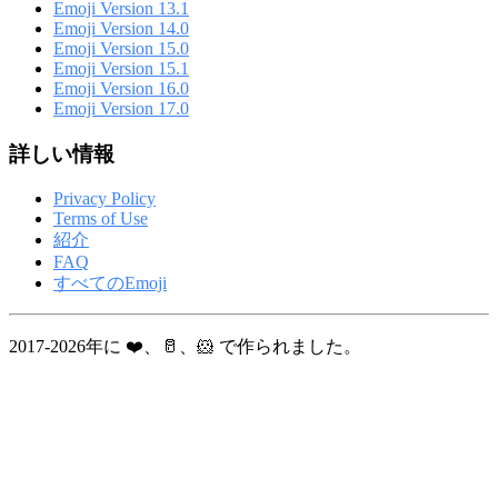
Emoji Version 13.1
Emoji Version 14.0
Emoji Version 15.0
Emoji Version 15.1
Emoji Version 16.0
Emoji Version 17.0
詳しい情報
Privacy Policy
Terms of Use
紹介
FAQ
すべてのEmoji
2017-2026年に ❤️、🥛、🐹 で作られました。