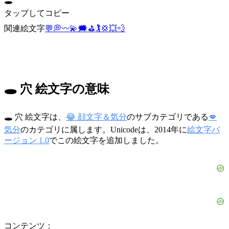
🕳️
タップしてコピー
関連絵文字
💬
💭
〰️
💫
🗯️
⛳
🏌️
💢
💥
💨
🕳️ 穴 絵文字の意味
🕳️ 穴 絵文字は、
😂 顔文字＆気分
のサブカテゴリである
💋
気分
のカテゴリに属します。Unicodeは、2014年に
絵文字バ
ージョン 1.0
でこの絵文字を追加しました。
コンテンツ：