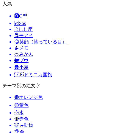
人気
🅾️
O型
🆘
Sos
♌
しし座
🗿
モアイ
😊
笑顔（笑っている目）
📝
メモ
🍊
みかん
🐘
ゾウ
🛖
小屋
🇩🇲
ドミニカ国旗
テーマ別の絵文字
🟠
オレンジ色
🟡
黄色
💦
水
🔴
赤色
🦌🦔
動物
🏆
金