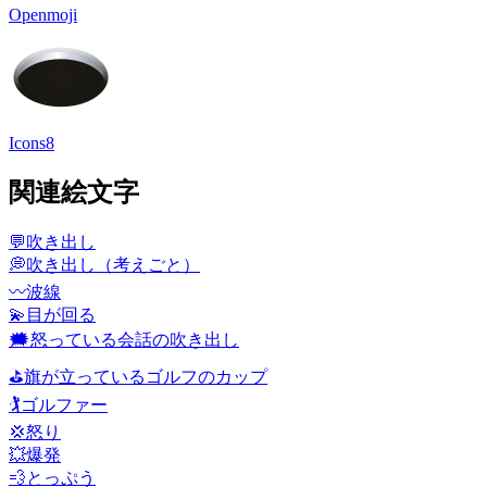
Openmoji
Icons8
関連絵文字
💬
吹き出し
💭
吹き出し（考えごと）
〰️
波線
💫
目が回る
🗯️
怒っている会話の吹き出し
⛳
旗が立っているゴルフのカップ
🏌️
ゴルファー
💢
怒り
💥
爆発
💨
とっぷう