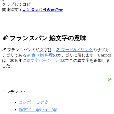
タップしてコピー
関連絵文字
🍳
🥐
🧀
🥙
🍲
🥩
🍝
🧺
🥧
🥪
🥖 フランスパン 絵文字の意味
🥖 フランスパンの絵文字は、
🍕 フード&ドリンク
のサブカ
テゴリである
🧇 食べ物 料理
のカテゴリに属します。Unicode
は、2016年に
絵文字バージョン 3.0
でこの絵文字を追加しま
した。
コンテンツ：
コンボ： 🍞🥖🥐
顔文字： @(・●・)@