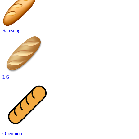
Samsung
LG
Openmoji