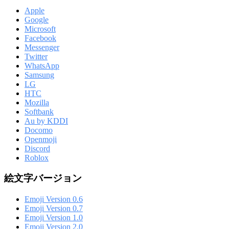
Apple
Google
Microsoft
Facebook
Messenger
Twitter
WhatsApp
Samsung
LG
HTC
Mozilla
Softbank
Au by KDDI
Docomo
Openmoji
Discord
Roblox
絵文字バージョン
Emoji Version 0.6
Emoji Version 0.7
Emoji Version 1.0
Emoji Version 2.0