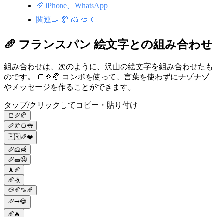
🥖 iPhone、WhatsApp
関連🍳 🥐 🧀 🥙 🍲
🥖 フランスパン 絵文字との組み合わせ
組み合わせは、次のように、沢山の絵文字を組み合わせたも
のです。 🍞🥖🥐 コンボを使って、言葉を使わずにナゾナゾ
やメッセージを作ることができます。
タップ/クリックしてコピー・貼り付け
🍞🥖🥐
🥖🥐🍞👅
🇫🇷🥖❤️
🥖🧀🍯
🥖🌯🤤
🗼🥖
🥖🤺
🥔🥖🍠🥖
🥖➡️😋
🥖🔥