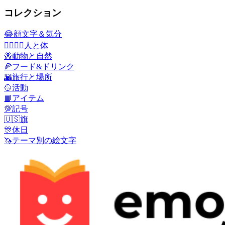
コレクション
😂
顔文字＆気分
👩‍❤️‍💋‍👨
人と体
🐝
動物と自然
🍕
フード&ドリンク
🌇
旅行と場所
🥎
活動
📙
アイテム
💯
記号
🇺🇸
旗
🎊
休日
🦄
テーマ別の絵文字