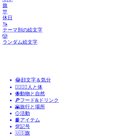
旗
🎊
休日
🦄
テーマ別の絵文字
🎲
ランダム絵文字
😂
顔文字＆気分
👩‍❤️‍💋‍👨
人と体
🐝
動物と自然
🍕
フード&ドリンク
🌇
旅行と場所
🥎
活動
📙
アイテム
💯
記号
🇺🇸
旗