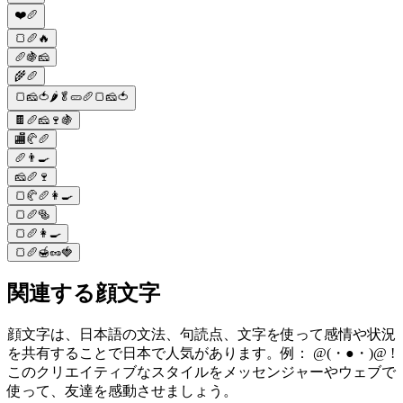
❤️🥖
🍞🥖🔥
🥖🍇🧀
🌾🥖
🍞🧀🍅🌶️🥬🥒🥖🍞🧀🍅
🍫🥖🧀🍷🍇
🏬🥐🥖
🥖👨‍🍳
🧀🥖🍷
🍞🥐🥖👩‍🍳
🍞🥖🥯
🍞🥖👩‍🍳
🍞🥖🍯🥜🍓
関連する顔文字
顔文字は、日本語の文法、句読点、文字を使って感情や状況
を共有することで日本で人気があります。例： @(・●・)@ !
このクリエイティブなスタイルをメッセンジャーやウェブで
使って、友達を感動させましょう。