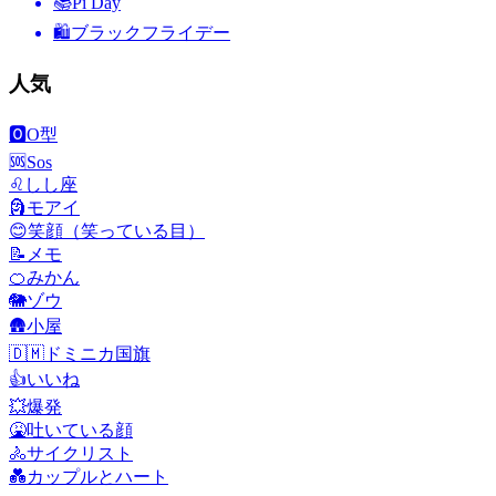
📚
Pi Day
🛍
ブラックフライデー
人気
🅾️
O型
🆘
Sos
♌
しし座
🗿
モアイ
😊
笑顔（笑っている目）
📝
メモ
🍊
みかん
🐘
ゾウ
🛖
小屋
🇩🇲
ドミニカ国旗
👍
いいね
💥
爆発
🤮
吐いている顔
🚴
サイクリスト
💑
カップルとハート