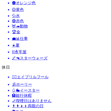
🟠
オレンジ色
🟡
黄色
💦
水
🔴
赤色
🦌🦔
動物
🏆
金
💼📊
仕事
☀️
夏
⛓️👮
牢屋
🌌🔫
スターウォーズ
休日
🙆‍♂️
エイプリルフール
🕉
ホーリー
🥚🐇
イースター
🏦
銀行休暇
🚬
喫煙日はありません
👨‍👩‍👧‍👦
両親の日