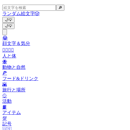
🔎
ランダム絵文字
🎲
🌙
💡
🌙
💡
😂
顔文字＆気分
👩‍❤️‍💋‍👨
人と体
🐝
動物と自然
🍕
フード&ドリンク
🌇
旅行と場所
🥎
活動
📙
アイテム
💯
記号
🇺🇸