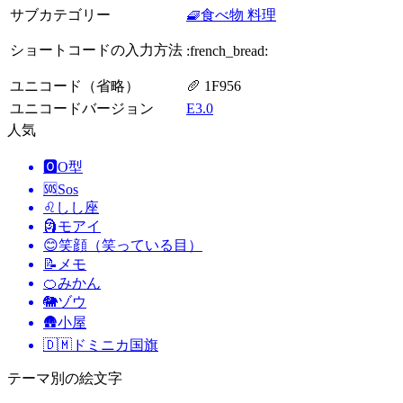
サブカテゴリー
🧇食べ物 料理
ショートコードの入力方法
:french_bread:
ユニコード（省略）
🥖 1F956
ユニコードバージョン
E3.0
人気
🅾️
O型
🆘
Sos
♌
しし座
🗿
モアイ
😊
笑顔（笑っている目）
📝
メモ
🍊
みかん
🐘
ゾウ
🛖
小屋
🇩🇲
ドミニカ国旗
テーマ別の絵文字