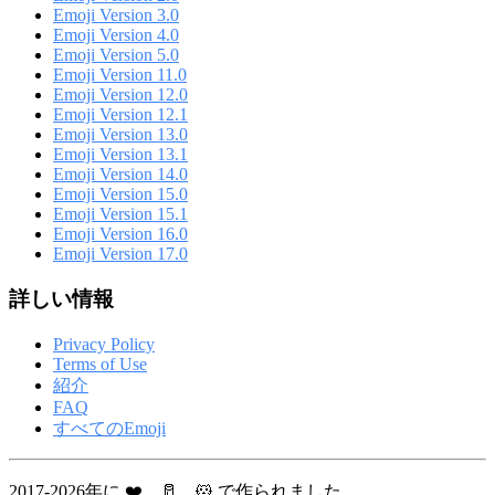
Emoji Version 3.0
Emoji Version 4.0
Emoji Version 5.0
Emoji Version 11.0
Emoji Version 12.0
Emoji Version 12.1
Emoji Version 13.0
Emoji Version 13.1
Emoji Version 14.0
Emoji Version 15.0
Emoji Version 15.1
Emoji Version 16.0
Emoji Version 17.0
詳しい情報
Privacy Policy
Terms of Use
紹介
FAQ
すべてのEmoji
2017-2026年に ❤️、🥛、🐹 で作られました。