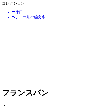
コレクション
🎊
休日
🦄
テーマ別の絵文字
フランスパン
🥖