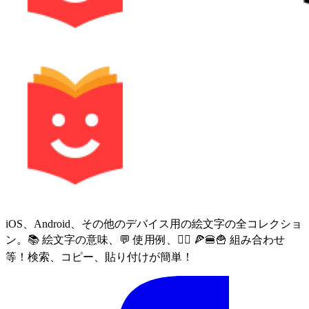
iOS、Android、その他のデバイス用の絵文字の全コレクショ
ン。📚 絵文字の意味、💬 使用例、🙅‍♀️ 🍕🍔🍟 組み合わせ
等！検索、コピー、貼り付けが簡単！