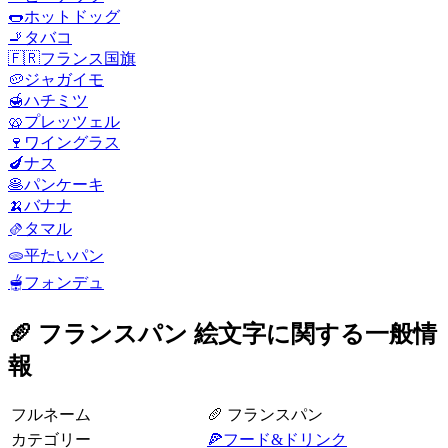
🌭
ホットドッグ
🚬
タバコ
🇫🇷
フランス国旗
🥔
ジャガイモ
🍯
ハチミツ
🥨
プレッツェル
🍷
ワイングラス
🍆
ナス
🥞
パンケーキ
🍌
バナナ
🫔
タマル
🫓
平たいパン
🫕
フォンデュ
🥖 フランスパン 絵文字に関する一般情
報
フルネーム
🥖 フランスパン
カテゴリー
🍕フード&ドリンク