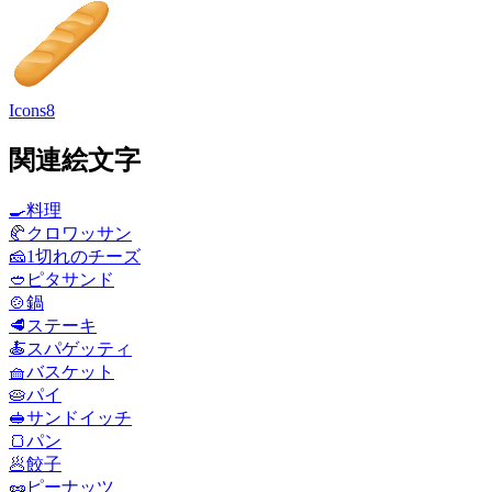
Icons8
関連絵文字
🍳
料理
🥐
クロワッサン
🧀
1切れのチーズ
🥙
ピタサンド
🍲
鍋
🥩
ステーキ
🍝
スパゲッティ
🧺
バスケット
🥧
パイ
🥪
サンドイッチ
🍞
パン
🥟
餃子
🥜
ピーナッツ