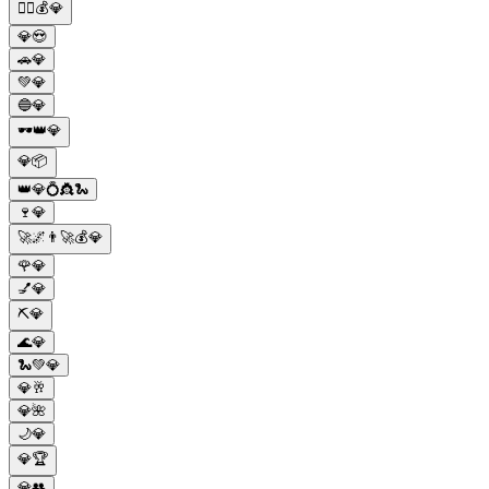
🦹‍♀️💰💎
💎😍
🚗💎
💚💎
🔵💎
🕶️👑💎
💎📦
👑💎💍👸🐍
🍷💎
🚀🌌👨‍🚀💰💎
🌹💎
💅💎
⛏💎
🌊💎
🐍💚💎
💎🥂
💎🌺
🌙💎
💎🏆
💎👥