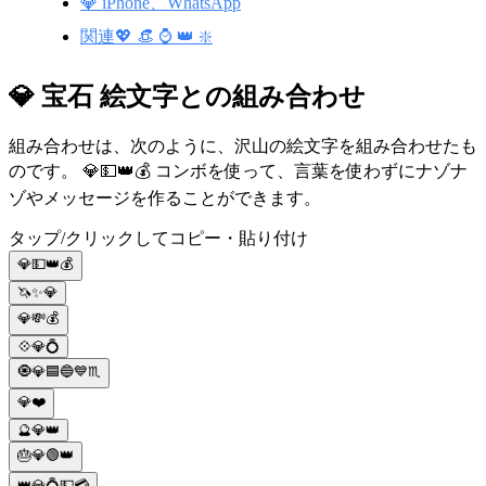
💎 iPhone、WhatsApp
関連💖 👒 ⌚ 👑 ❇️
💎 宝石 絵文字との組み合わせ
組み合わせは、次のように、沢山の絵文字を組み合わせたも
のです。 💎💵👑💰 コンボを使って、言葉を使わずにナゾナ
ゾやメッセージを作ることができます。
タップ/クリックしてコピー・貼り付け
💎💵👑💰
🦄✨💎
💎💸💰
💠💎💍
🧿💎🟦🔵💙♏
💎❤️
🔮💎👑
🎂💎🟢👑
👑💎💍💵💳