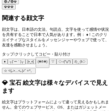
🔵💅🔴💎
💎💎💎
関連する顔文字
顔文字は、日本語の文法、句読点、文字を使って感情や状況
を共有することで日本で人気があります。例： ♦ ! このクリ
エイティブなスタイルをメッセンジャーやウェブで使って、
友達を感動させましょう。
タップ/クリックしてコピー・貼り付け
♦
┐(´ー｀)┌
[•_•]
(❅࿉❅)
▽
◇--(^¡¡^)
/(-_-)\◇
☆ヾ(｡>﹏<｡)ﾉﾞ✧*。
💎 宝石 絵文字は様々なデバイスで見え
ます
絵文字はプラットフォームによって違って見えるかもしれま
せん。全てのウェブサービス、OS、またはガジェットメー