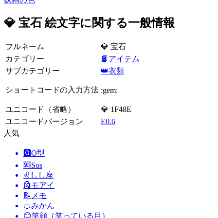
💎 宝石 絵文字に関する一般情報
フルネーム
💎 宝石
カテゴリー
📙アイテム
サブカテゴリー
👑衣類
ショートコードの入力方法
:gem:
ユニコード（省略）
💎 1F48E
ユニコードバージョン
E0.6
人気
🅾️
O型
🆘
Sos
♌
しし座
🗿
モアイ
📝
メモ
🍊
みかん
😊
笑顔（笑っている目）