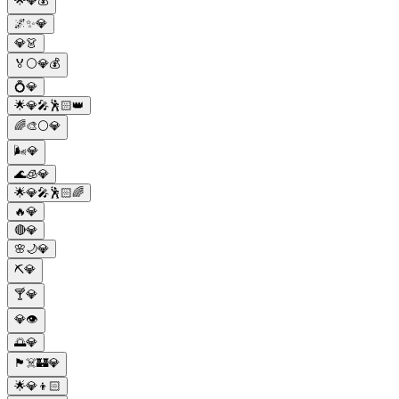
🌟💎💰
🌌✨💎
💎👗
🏅⚪💎💰
💍💎
🌟💎🎤🕺🏻👑
🌈🎨⚪💎
🌬️💎
🌊🧊💎
🌟💎🎤🕺🏻🌈
🔥💎
🔴💎
🌸🌙💎
⛏️💎
🍸💎
💎👁️
🌅💎
🏴‍☠️🏰💎
🌟💎👦🏻