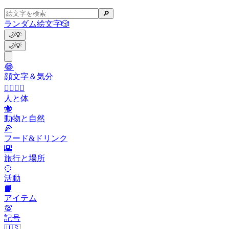
🔎
ランダム絵文字
🎲
🌙
💡
🌙
💡
😂
顔文字＆気分
👩‍❤️‍💋‍👨
人と体
🐝
動物と自然
🍕
フード&ドリンク
🌇
旅行と場所
🥎
活動
📙
アイテム
💯
記号
🇺🇸