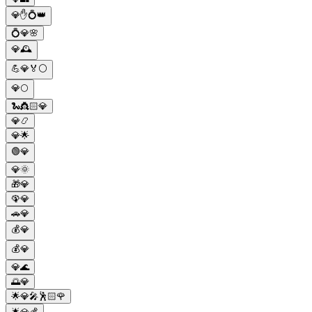
💎✋💍👑
💍💎🌸
💎🕰️
💪💎🏅⚪
💎🌕
🐍👸🏻💎
💎📿
💎🌟
🟢💎
💎🌞
🎁💎
🦚💎
🚗💎
💰💎
💰💎
💎🌊
🌅💎
🌟💎🎤🕺🏻🌹