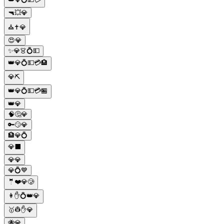
🔫💥💎
⛪✝️💎
😍💎
✨💎👗💍💵
👑💎💍💵💳🏨
💎⛏️
👑💎💍💵💳🏪
👑💎
🧠🤔💎
🔑😏💎
🏦💎💍
💎⬛️
💎💎
💎💍💙
🤵❤️💎🥲
👩✋💍👑💎
🥇👷✋💎
🐝💎