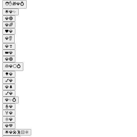
🧑✋🎁💎💍
🌟💎✨
💎🔴
💎🌈
🖤💎
💎👂
💎👙
👑💎
💎🔵
👰💎⚪💍
🌳💎
💅💎
💎🌲
💅💎
💎✨💍
👮💎
🏅💎
🌞💎
💎💙
🌟💎🎤🕺🏻🌞