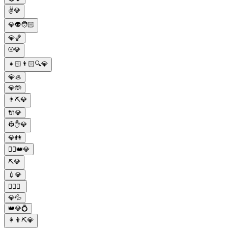
✌️💎
💎👽🧑🏻
💎🏀
⚾️💎
👧🏻👨🏻🔍💎
💎🦪
💎🤲
👨⛏💎
🔌💎
👷✋💎
💎👭
👱‍♂️👑💎
⛏💎
💉💎
✌🏻💎
💎💦
👑💎💍
👩👨⛏💎