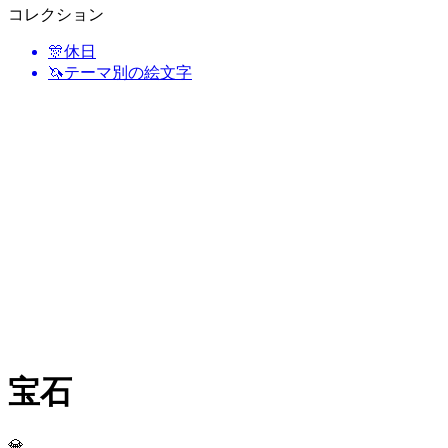
コレクション
🎊
休日
🦄
テーマ別の絵文字
宝石
💎