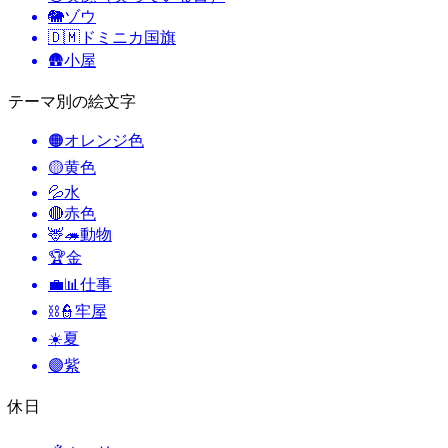
🐘
ゾウ
🇩🇲
ドミニカ国旗
🛖
小屋
テーマ別の絵文字
🟠
オレンジ色
🟡
黄色
💦
水
🔴
赤色
🦌🦔
動物
🏆
金
💼📊
仕事
⛓️👮
牢屋
☀️
夏
🟣
紫
休日