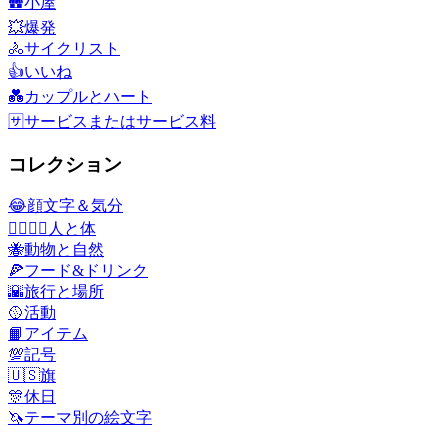
🛖
小屋
💥
爆発
🚴
サイクリスト
👍
いいね
💑
カップルとハート
🈂️
サービスまたはサービス料
コレクション
😂
顔文字＆気分
👩‍❤️‍💋‍👨
人と体
🐝
動物と自然
🍕
フード&ドリンク
🌇
旅行と場所
🥎
活動
📙
アイテム
💯
記号
🇺🇸
旗
🎊
休日
🦄
テーマ別の絵文字