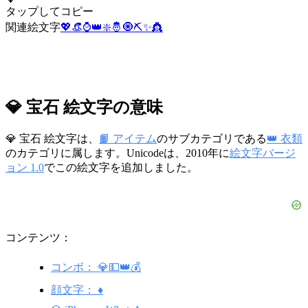
タップしてコピー
関連絵文字
💖
👒
⌚
👑
❇️
🤴
🧿
⛏️
✨
👸
💎 宝石 絵文字の意味
💎 宝石 絵文字は、
📙 アイテム
のサブカテゴリである
👑 衣類
のカテゴリに属します。Unicodeは、2010年に
絵文字バージ
ョン 1.0
でこの絵文字を追加しました。
コンテンツ：
コンボ： 💎💵👑💰
顔文字： ♦