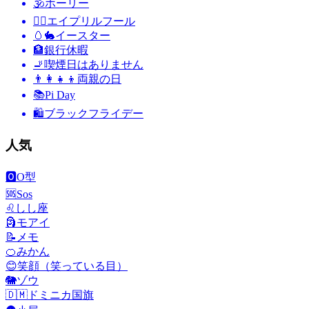
🕉
ホーリー
🙆‍♂️
エイプリルフール
🥚🐇
イースター
🏦
銀行休暇
🚬
喫煙日はありません
👨‍👩‍👧‍👦
両親の日
📚
Pi Day
🛍
ブラックフライデー
人気
🅾️
O型
🆘
Sos
♌
しし座
🗿
モアイ
📝
メモ
🍊
みかん
😊
笑顔（笑っている目）
🐘
ゾウ
🇩🇲
ドミニカ国旗