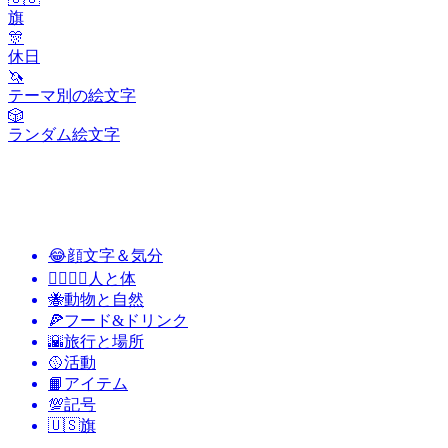
旗
🎊
休日
🦄
テーマ別の絵文字
🎲
ランダム絵文字
😂
顔文字＆気分
👩‍❤️‍💋‍👨
人と体
🐝
動物と自然
🍕
フード&ドリンク
🌇
旅行と場所
🥎
活動
📙
アイテム
💯
記号
🇺🇸
旗