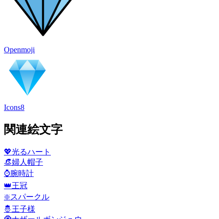
Openmoji
Icons8
関連絵文字
💖
光るハート
👒
婦人帽子
⌚
腕時計
👑
王冠
❇️
スパークル
🤴
王子様