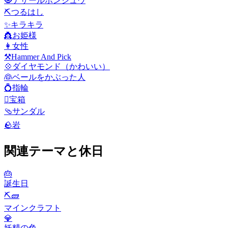
🧿
ナザールボンジュウ
⛏️
つるはし
✨
キラキラ
👸
お姫様
👩
女性
⚒️
Hammer And Pick
💠
ダイヤモンド（かわいい）
👰
ベールをかぶった人
💍
指輪
🪎
宝箱
🩴
サンダル
🪨
岩
関連テーマと休日
🎂
誕生日
⛏🧱
マインクラフト
💎
妖精の色