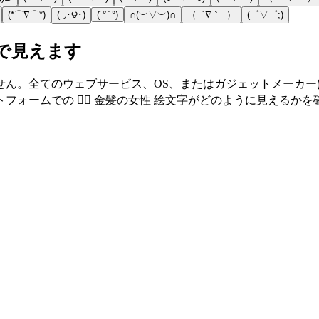
(*⌒∇⌒*)
( ◞･౪･)
(͡ ° ͡ °)
∩(︶▽︶)∩
（=´∇｀=）
(゜▽゜;)
スで見えます
せん。全てのウェブサービス、OS、またはガジェットメーカ
ームでの 👱‍♀️ 金髪の女性 絵文字がどのように見えるか