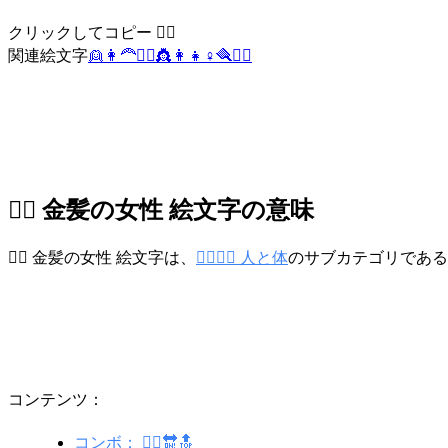
クリックしてコピー 👱‍♀️
関連絵文字
👱
👩‍🦰
👱‍♂️
👸
👩
👧
♀️
🪮
🧔‍♀️
👱‍♀️ 金髪の女性 絵文字の意味
👱‍♀️ 金髪の女性 絵文字は、
👩‍❤️‍💋‍👨 人と体
のサブカテゴリである
コンテンツ：
コンボ： 👱‍♀️🔛🔝