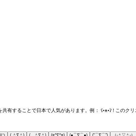
有することで日本で人気があります。例： ʕ•ᴥ•ʔ ! この
)⊃
( ＾∇＾)
( ＾∇＾)
(≡^∇^≡)
(●⌒∇⌒●)
(“⌒∇⌒”)
（‐＾▽＾‐）