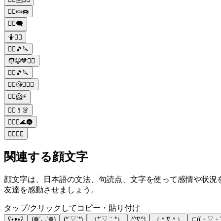
👱‍♀️🍬🍩
👱‍♀️🗨️
🤷👱‍♀️
👱‍♀️🎵🔪
🧑😉🧡👱‍♀️
👱‍♀️🎵🔪
👱‍♀️😘👱🏾‍♀️
👱‍♀️🦸⚡
👱‍♀️💄👗
👱‍♀️⚓🌊🌚
👱‍♀️👱‍♂️
関連する顔文字
顔文字は、日本語の文法、句読点、文字を使って感情や状況を共
友達を感動させましょう。
タップ/クリックしてコピー・貼り付け
ʕ•ᴥ•ʔ
(❁´◡`❁)
(*´▽`*)
（*´▽｀*）
(^∇^)
（＾∇＾）
⊂((・▽・)