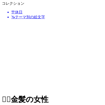
コレクション
🎊
休日
🦄
テーマ別の絵文字
👱‍♀️
金髪の女性