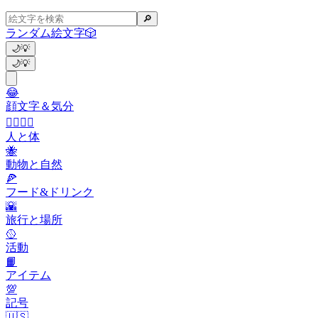
🔎
ランダム絵文字
🎲
🌙
💡
🌙
💡
😂
顔文字＆気分
👩‍❤️‍💋‍👨
人と体
🐝
動物と自然
🍕
フード&ドリンク
🌇
旅行と場所
🥎
活動
📙
アイテム
💯
記号
🇺🇸