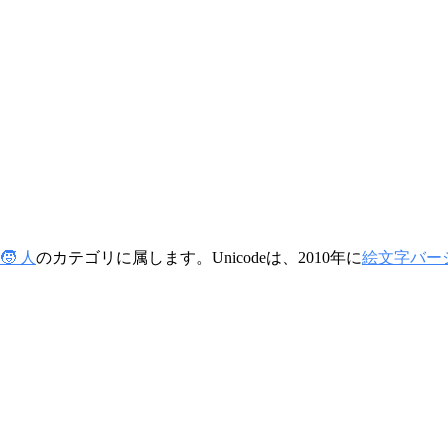
🧒 人
のカテゴリに属します。Unicodeは、2010年に
絵文字バージ