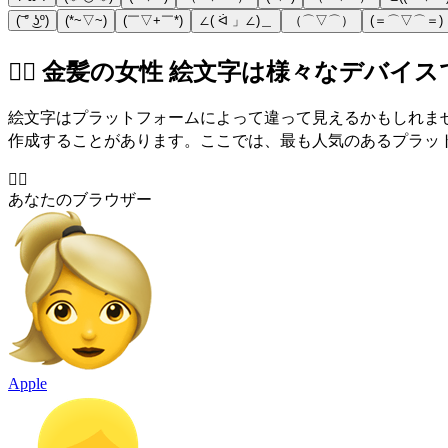
(͝ ° ͜ʖº)
(*~▽~)
(￣▽+￣*)
∠( ᐛ 」∠)＿
（⌒▽⌒）
(＝⌒▽⌒＝)
👱‍♀️ 金髪の女性 絵文字は様々なデバイ
絵文字はプラットフォームによって違って見えるかもしれま
作成することがあります。ここでは、最も人気のあるプラットフォ
👱‍♀️
あなたのブラウザー
Apple