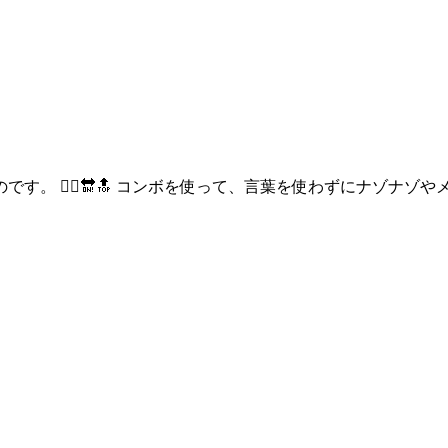
。 👱‍♀️🔛🔝 コンボを使って、言葉を使わずにナゾナゾ