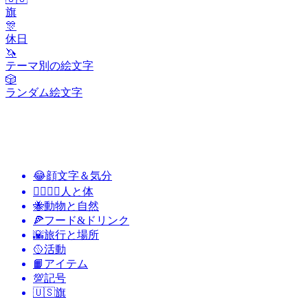
旗
🎊
休日
🦄
テーマ別の絵文字
🎲
ランダム絵文字
😂
顔文字＆気分
👩‍❤️‍💋‍👨
人と体
🐝
動物と自然
🍕
フード&ドリンク
🌇
旅行と場所
🥎
活動
📙
アイテム
💯
記号
🇺🇸
旗