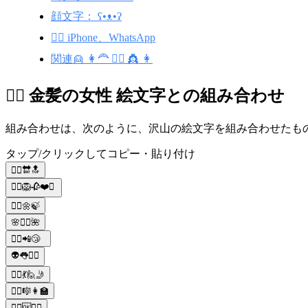
顔文字： ʕ•ᴥ•ʔ
👱‍♀️ iPhone、WhatsApp
関連👱 👩‍🦰 👱‍♂️ 👸 👩
👱‍♀️ 金髪の女性 絵文字との組み合わせ
組み合わせは、次のように、沢山の絵文字を組み合わせたものです
タップ/クリックしてコピー・貼り付け
👱‍♀️🔛🔝
👱‍♀️🦁🥀❤️✨
👱‍♀️🌼🍃
🌸👱‍♀️🌺
👱‍♀️📲😴
👽👅👱‍♀️
👱‍♀️💃🙋🤳
👱‍♀️🎼👩‍🏫
💇‍♀️🆗👱‍♀️