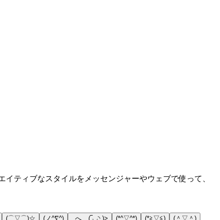
クリエイティブなスタイルをメッセンジャーやウェブで使って、
(⌒▽⌒)☆
(ノ^∇^)
_へ__(‾◡◝ )>
(*^▽^*)
(*≧▽≦)
(＾▽＾)