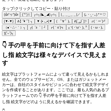
タップ/クリックしてコピー・貼り付け
(👍°ヮ°)👍
(`^`) t
┌∩┐(◣_◢)┌∩┐
|＿＿_＿＿|／
(｡・‧̫・｡).*＊♡
(▼-▼)
ᕕ╏ ͡ ▾ ͡ ╏┐
▼ (• ◡•)▼
( ﾟ∀ ﾟ )◟
ᕕ[ ́ ل͜ ́ ]੭
┏(｀ー´)┛
（●´･△･｀）┐
┌|゜з゜｜┘
┏(｀o´)┓
₍₍ ◝( ･’ω’･ )◟ ⁾⁾
(・ω・)◟
ƪ(˘⌣˘)┐
👇 手の甲を手前に向けて下を指す人差
し指 絵文字は様々なデバイスで見えま
す
絵文字はプラットフォームによって違って見えるかもしれま
せん。全てのウェブサービス、OS、またはガジェットメー
カーは、自社のスタイルやビジョンに合わせて絵文字デザイ
ンを作成することがあります。ここでは、最も人気のあるプ
ラットフォームでの 👇 手の甲を手前に向けて下を指す人差
し指 絵文字がどのように見えるかを確認できます。