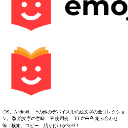
iOS、Android、その他のデバイス用の絵文字の全コレクショ
ン。📚 絵文字の意味、💬 使用例、🙅‍♀️ 🍕🍔🍟 組み合わせ
等！検索、コピー、貼り付けが簡単！