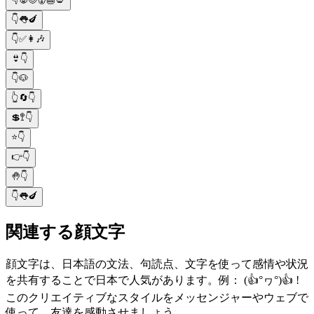
👇👅🍆
👇✅👩🎶
👙👇
👇🐶
👆🔄👇
💲🚏👇
⭐👇
👉👇
🤚👇
👇👅🍆
関連する顔文字
顔文字は、日本語の文法、句読点、文字を使って感情や状況
を共有することで日本で人気があります。例： (👍°ヮ°)👍 !
このクリエイティブなスタイルをメッセンジャーやウェブで
使って、友達を感動させましょう。