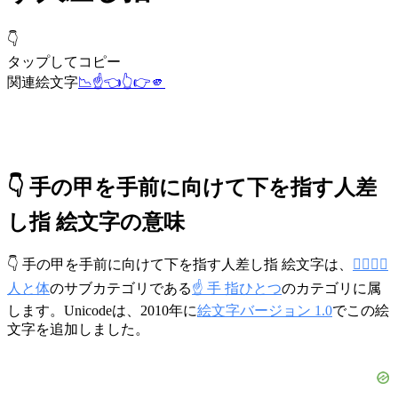
👇
タップしてコピー
関連絵文字
📉
☝️
👈
👆
👉
🫵
👇 手の甲を手前に向けて下を指す人差
し指 絵文字の意味
👇 手の甲を手前に向けて下を指す人差し指 絵文字は、
👩‍❤️‍💋‍👨
人と体
のサブカテゴリである
☝️ 手 指ひとつ
のカテゴリに属
します。Unicodeは、2010年に
絵文字バージョン 1.0
でこの絵
文字を追加しました。