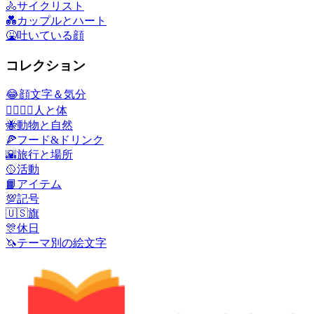
🚴
サイクリスト
💑
カップルとハート
🤮
吐いている顔
コレクション
😂
顔文字＆気分
👩‍❤️‍💋‍👨
人と体
🐝
動物と自然
🍕
フード&ドリンク
🌇
旅行と場所
🥎
活動
📙
アイテム
💯
記号
🇺🇸
旗
🎊
休日
🦄
テーマ別の絵文字