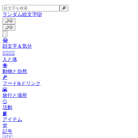
🔎
ランダム絵文字
🎲
🌙
💡
🌙
💡
😂
顔文字＆気分
👩‍❤️‍💋‍👨
人と体
🐝
動物と自然
🍕
フード&ドリンク
🌇
旅行と場所
🥎
活動
📙
アイテム
💯
記号
🇺🇸