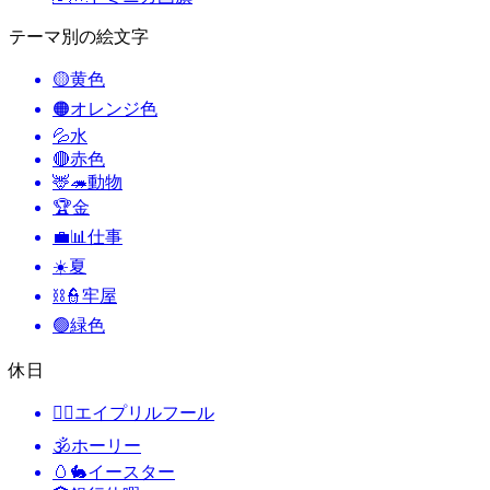
テーマ別の絵文字
🟡
黄色
🟠
オレンジ色
💦
水
🔴
赤色
🦌🦔
動物
🏆
金
💼📊
仕事
☀️
夏
⛓️👮
牢屋
🟢
緑色
休日
🙆‍♂️
エイプリルフール
🕉
ホーリー
🥚🐇
イースター