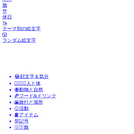
旗
🎊
休日
🦄
テーマ別の絵文字
🎲
ランダム絵文字
😂
顔文字＆気分
👩‍❤️‍💋‍👨
人と体
🐝
動物と自然
🍕
フード&ドリンク
🌇
旅行と場所
🥎
活動
📙
アイテム
💯
記号
🇺🇸
旗