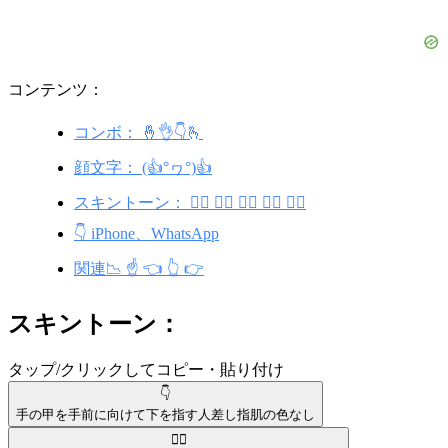
コンテンツ：
コンボ： 🤞👌👇🫰
顔文字： (👍°ヮ°)👍
スキントーン： 👇🏾 👇🏿 👇🏽 👇🏻 👇🏼
👇 iPhone、WhatsApp
関連📉 ☝️ 👈 👆 👉
スキントーン：
タップ/クリックしてコピー・貼り付け
👇
手の甲を手前に向けて下を指す人差し指
肌の色なし
👇🏾