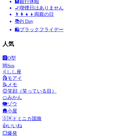
🏦
銀行休暇
🚬
喫煙日はありません
👨‍👩‍👧‍👦
両親の日
📚
Pi Day
🛍
ブラックフライデー
人気
🅾️
O型
🆘
Sos
♌
しし座
🗿
モアイ
📝
メモ
😊
笑顔（笑っている目）
🍊
みかん
🐘
ゾウ
🛖
小屋
🇩🇲
ドミニカ国旗
👍
いいね
💥
爆発