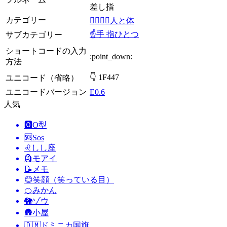
差し指
カテゴリー
👩‍❤️‍💋‍👨人と体
☝️手 指ひとつ
サブカテゴリー
ショートコードの入力
:point_down:
方法
👇 1F447
ユニコード（省略）
ユニコードバージョン
E0.6
人気
🅾️
O型
🆘
Sos
♌
しし座
🗿
モアイ
📝
メモ
😊
笑顔（笑っている目）
🍊
みかん
🐘
ゾウ
🛖
小屋
🇩🇲
ドミニカ国旗