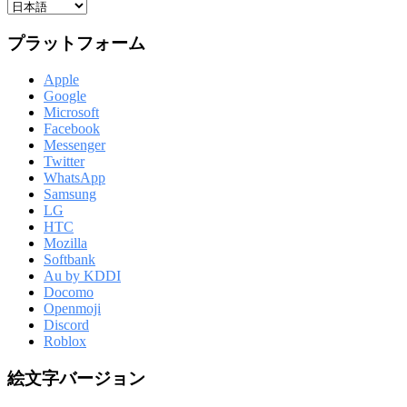
プラットフォーム
Apple
Google
Microsoft
Facebook
Messenger
Twitter
WhatsApp
Samsung
LG
HTC
Mozilla
Softbank
Au by KDDI
Docomo
Openmoji
Discord
Roblox
絵文字バージョン