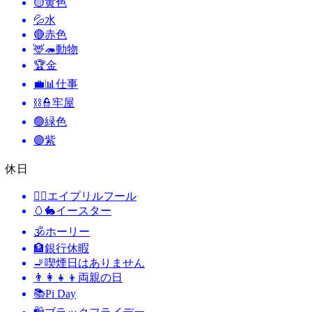
🟡
黄色
💦
水
🔴
赤色
🦌🦔
動物
🏆
金
💼📊
仕事
⛓️👮
牢屋
🟢
緑色
🟣
紫
休日
🙆‍♂️
エイプリルフール
🥚🐇
イースター
🕉
ホーリー
🏦
銀行休暇
🚬
喫煙日はありません
👨‍👩‍👧‍👦
両親の日
📚
Pi Day