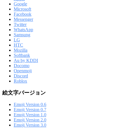
Google
Microsoft
Facebook
Messenger
Twitter
WhatsApp
Samsung
LG
HTC
Mozilla
Softbank
Au by KDDI
Docomo
Openmoji
Discord
Roblox
絵文字バージョン
Emoji Version 0.6
Emoji Version 0.7
Emoji Version 1.0
Emoji Version 2.0
Emoji Version 3.0