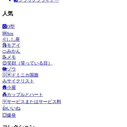
🛍
ブラックフライデー
人気
🅾️
O型
🆘
Sos
♌
しし座
🗿
モアイ
🍊
みかん
📝
メモ
😊
笑顔（笑っている目）
🐘
ゾウ
🇩🇲
ドミニカ国旗
🚴
サイクリスト
🛖
小屋
💑
カップルとハート
🈂️
サービスまたはサービス料
👍
いいね
💥
爆発