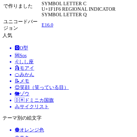
SYMBOL LETTER C
で作りました
U+1F1F6
REGIONAL INDICATOR
SYMBOL LETTER Q
ユニコードバー
E16.0
ジョン
人気
🅾️
O型
🆘
Sos
♌
しし座
🗿
モアイ
🍊
みかん
📝
メモ
😊
笑顔（笑っている目）
🐘
ゾウ
🇩🇲
ドミニカ国旗
🚴
サイクリスト
テーマ別の絵文字
🟠
オレンジ色