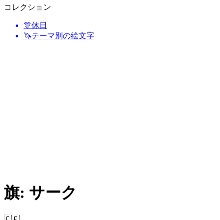
コレクション
🎊
休日
🦄
テーマ別の絵文字
旗: サーク
🇨🇶