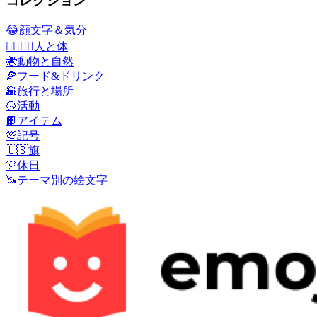
コレクション
😂
顔文字＆気分
👩‍❤️‍💋‍👨
人と体
🐝
動物と自然
🍕
フード&ドリンク
🌇
旅行と場所
🥎
活動
📙
アイテム
💯
記号
🇺🇸
旗
🎊
休日
🦄
テーマ別の絵文字