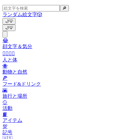
🔎
ランダム絵文字
🎲
🌙
💡
🌙
💡
😂
顔文字＆気分
👩‍❤️‍💋‍👨
人と体
🐝
動物と自然
🍕
フード&ドリンク
🌇
旅行と場所
🥎
活動
📙
アイテム
💯
記号
🇺🇸