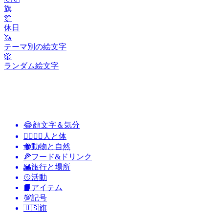
旗
🎊
休日
🦄
テーマ別の絵文字
🎲
ランダム絵文字
😂
顔文字＆気分
👩‍❤️‍💋‍👨
人と体
🐝
動物と自然
🍕
フード&ドリンク
🌇
旅行と場所
🥎
活動
📙
アイテム
💯
記号
🇺🇸
旗