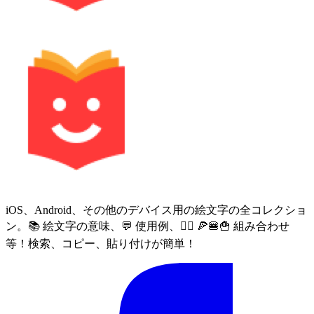
iOS、Android、その他のデバイス用の絵文字の全コレクショ
ン。📚 絵文字の意味、💬 使用例、🙅‍♀️ 🍕🍔🍟 組み合わせ
等！検索、コピー、貼り付けが簡単！