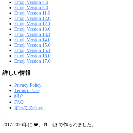
Emoji Version 4.0
Emoji Version 5.0
Emoji Version 11.0
Emoji Version 12.0
Emoji Version 12.1
Emoji Version 13.0
Emoji Version 13.1
Emoji Version 14.0
Emoji Version 15.0
Emoji Version 15.1
Emoji Version 16.0
Emoji Version 17.0
詳しい情報
Privacy Policy
Terms of Use
紹介
FAQ
すべてのEmoji
2017-2026年に ❤️、🥛、🐹 で作られました。