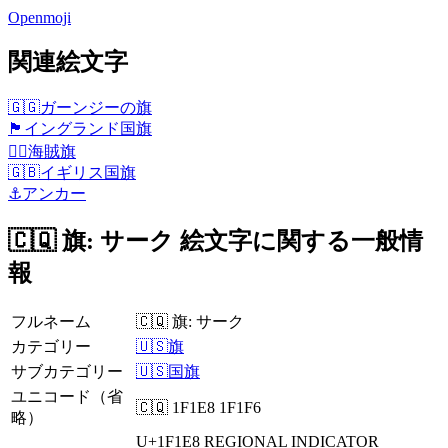
Openmoji
関連絵文字
🇬🇬
ガーンジーの旗
🏴󠁧󠁢󠁥󠁮󠁧󠁿
イングランド国旗
🏴‍☠️
海賊旗
🇬🇧
イギリス国旗
⚓
アンカー
🇨🇶 旗: サーク 絵文字に関する一般情
報
フルネーム
🇨🇶 旗: サーク
カテゴリー
🇺🇸旗
サブカテゴリー
🇺🇸国旗
ユニコード（省
🇨🇶 1F1E8 1F1F6
略）
U+1F1E8
REGIONAL INDICATOR