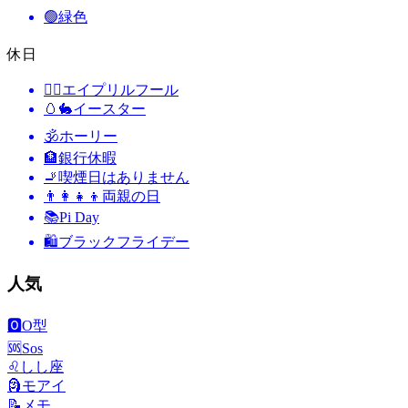
🟢
緑色
休日
🙆‍♂️
エイプリルフール
🥚🐇
イースター
🕉
ホーリー
🏦
銀行休暇
🚬
喫煙日はありません
👨‍👩‍👧‍👦
両親の日
📚
Pi Day
🛍
ブラックフライデー
人気
🅾️
O型
🆘
Sos
♌
しし座
🗿
モアイ
📝
メモ