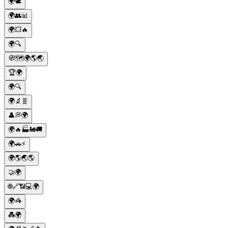
🌍🕊️
🌍👥📊
🌍💥🔥
🌍🔍
🧭🗺️🌍🌎🌏
🏆🌍
🌍🔍
🌍🔬🧬
👤💭🌍
🌍🔥🏭🚂🚚
🌍🚗⚡️
🌍🌎🌏🌎
🤝🌍
🌐🔗📶💻🌍
🌍🦓
💑🌍