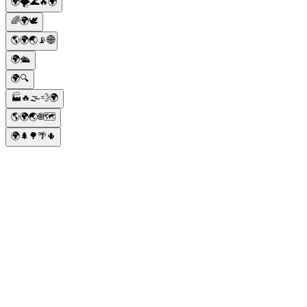
🌍🌪️🌊🔥🌍
🌈🌍🕊️
🌎🌍🌏📡🌐
🌍🛳️
🌍🔍
🏭🔥🌫️💨🌍
🌎🌍🌏🌐🗺️
🌍🌲🌳🌴🌵