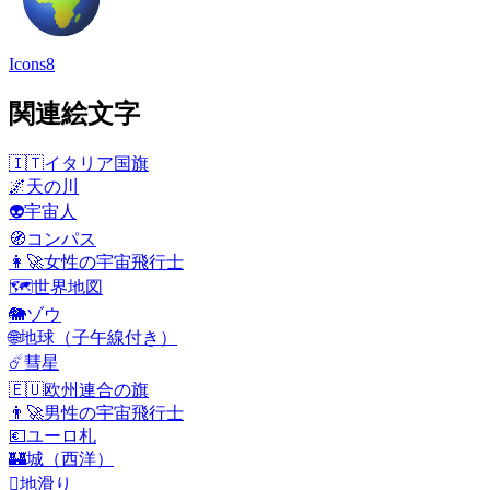
Icons8
関連絵文字
🇮🇹
イタリア国旗
🌌
天の川
👽
宇宙人
🧭
コンパス
👩‍🚀
女性の宇宙飛行士
🗺️
世界地図
🐘
ゾウ
🌐
地球（子午線付き）
☄️
彗星
🇪🇺
欧州連合の旗
👨‍🚀
男性の宇宙飛行士
💶
ユーロ札
🏰
城（西洋）
🛘
地滑り