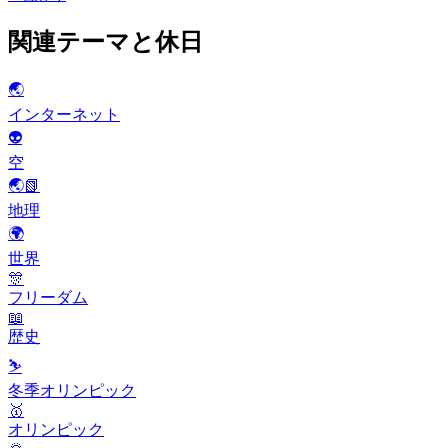
関連テーマと休日
🌏
インターネット
👽
空
🌏📗
地理
🌍
世界
🎊
フリーダム
📖
歴史
⛷
冬季オリンピック
🥇
オリンピック