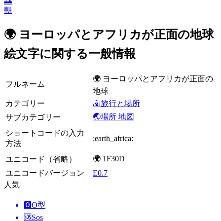
🌅
朝
🌍 ヨーロッパとアフリカが正面の地球
絵文字に関する一般情報
🌍 ヨーロッパとアフリカが正面の
フルネーム
地球
カテゴリー
🌇旅行と場所
🌏場所 地図
サブカテゴリー
ショートコードの入力
:earth_africa:
方法
🌍 1F30D
ユニコード（省略）
ユニコードバージョン
E0.7
人気
🅾️
O型
🆘
Sos