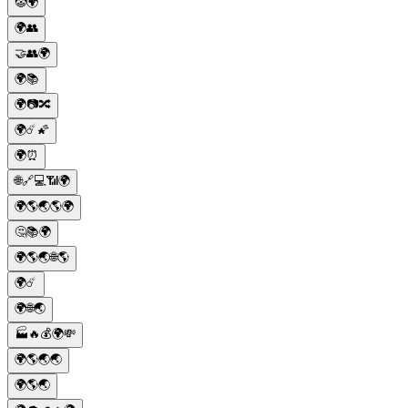
🤡🌍
🌍👥
🤝👥🌍
🌍📚
🌍📷🔀
🌍☄️🌠
🌍⏰
🌐🔗💻📶🌍
🌍🌎🌏🌎🌍
🤔📚🌍
🌍🌎🌏🌐🌎
🌍☄️
🌍🌐🌏
🏭🔥💰🌍💸
🌍🌎🌏🌏
🌍🌎🌏