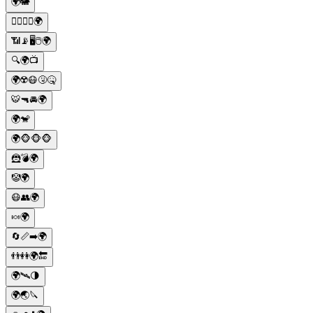
🌍🐘
👆🏻👇🏻🌍
📶📡🖥🖱🌍
🔍🌍📺
🌍☢️😷🤧🤒
🐯🔫🚘🌍
🌍🐒
🌍🐵🐵🐵
🦹💣🌍
🤡🌍
😷👥🌍
🍬🌍
🔄📏➡️🌍
👬👭🌍🔚
🌍🛰🌗
🌍🌏🔪