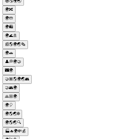
📚🌎🌍🌏
🌍🔀
🌍🤲
🌍🛍️
🌍🌊🚢
📰🌎🌍🌏🗞️
🌍🚗
👤💭🌍🤝
🌃🌍
🤝🏽🌎🌍🌏👥
🤝👥🌍
🙏🏼🌍
🌍🎈
🌍🌎🌏🌐
🌍🌎🌏🔍
🏭🔥🌍💸💰