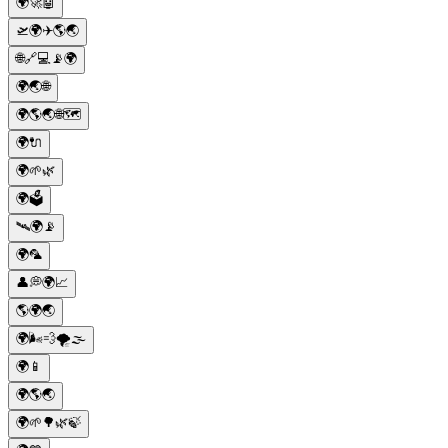
🌍🚀🤖
🛫🌍✈️🌎🌏
🌐🔗💻📡🌍
🌍🌏🌐
🌍🌎🌏🌐🗺️
🌍🔌
🌍🌱🌿
🌍🗳️
🛰️🌍📡
🌍🦜
👤💭🌍📈
🌎🌍🌏
🌍🌬️💨🌪️🌫️
🌍📱
🌍🌎🌏
🌍🌱🌳🌿🍃