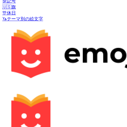
💯
記号
🇺🇸
旗
🎊
休日
🦄
テーマ別の絵文字