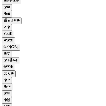
🌍🌾🌽🍎🍇
🌍🐘
🌍🕊️
🏭🔥💰💸🌍
🐧🌍
⚡️🚗🌍
🕊️🌍🌎
🌐🔗🌍💻🚀
🌍🦒
🌍🌞🌡️🔥❄️
🌐🗺️🌍
🚶‍♂️📞🌍
🌍📍
🌍🗺️
🌍🤲
🌍🙌