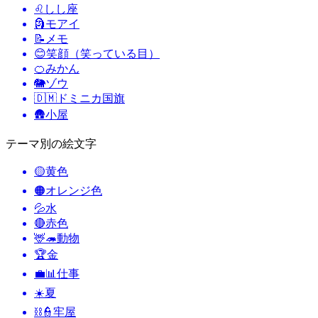
♌
しし座
🗿
モアイ
📝
メモ
😊
笑顔（笑っている目）
🍊
みかん
🐘
ゾウ
🇩🇲
ドミニカ国旗
🛖
小屋
テーマ別の絵文字
🟡
黄色
🟠
オレンジ色
💦
水
🔴
赤色
🦌🦔
動物
🏆
金
💼📊
仕事
☀️
夏
⛓️👮
牢屋