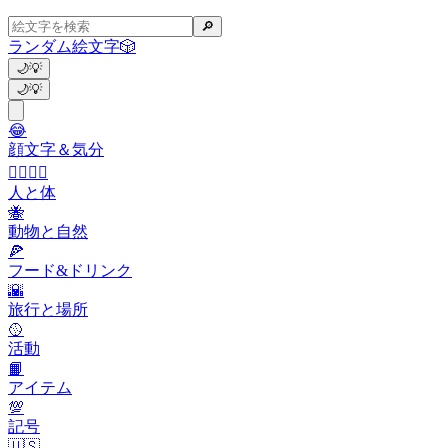
🔎
ランダム絵文字
🎲
🌙
💡
🌙
💡
😂
顔文字＆気分
👩‍❤️‍💋‍👨
人と体
🐝
動物と自然
🍕
フード&ドリンク
🌇
旅行と場所
🥎
活動
📙
アイテム
💯
記号
🇺🇸