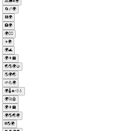
🙏🌧⬇️🌍
🔄📏🌍
💾🌍
🏨🌍
🌍✌🏻
✈️🌍
🌍🌊
🌍👩‍🏫
🌏🌎🌍🤝
🌎🌍🌏
🌱💪🌍
🌍🌡️🔥💨💧
🌍🚀🤖
🌍👩‍🏫
🌍🌎🌏🌍
🌐🌎🌍