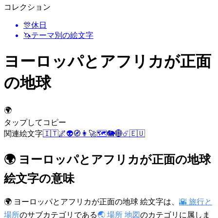
コレクション
🎊
休日
🦄
テーマ別の絵文字
ヨーロッパとアフリカが正面
の地球
🌍
タップしてコピー
関連絵文字
🇮🇹
🌌
👽
🧭
👩‍🚀
🗺️
🐘
🌐
☄️
🇪🇺
🌍 ヨーロッパとアフリカが正面の地球
絵文字の意味
🌍 ヨーロッパとアフリカが正面の地球 絵文字は、
🌇 旅行と
場所
のサブカテゴリである
🌏 場所 地図
のカテゴリに属しま