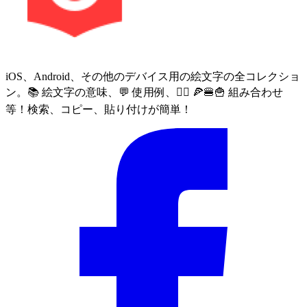
iOS、Android、その他のデバイス用の絵文字の全コレクショ
ン。📚 絵文字の意味、💬 使用例、🙅‍♀️ 🍕🍔🍟 組み合わせ
等！検索、コピー、貼り付けが簡単！