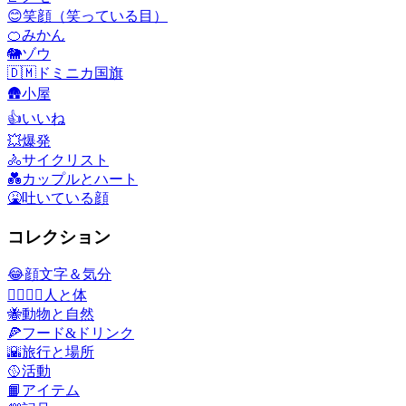
😊
笑顔（笑っている目）
🍊
みかん
🐘
ゾウ
🇩🇲
ドミニカ国旗
🛖
小屋
👍
いいね
💥
爆発
🚴
サイクリスト
💑
カップルとハート
🤮
吐いている顔
コレクション
😂
顔文字＆気分
👩‍❤️‍💋‍👨
人と体
🐝
動物と自然
🍕
フード&ドリンク
🌇
旅行と場所
🥎
活動
📙
アイテム