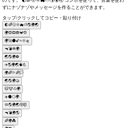
のです。 🌓🌈🌝🌞☁⛅🌎🌍🌏 コンボを使って、言葉を使わ
ずにナゾナゾやメッセージを作ることができます。
タップ/クリックしてコピー・貼り付け
🌓🌈🌝🌞☁⛅🌎🌍🌏
🌍🙊🙉🙈🐒🐵
🌍🚀🌑🌠⭐🌞🛸
🔫💣🪖🌍
🌏🌎🌍⚽️
✈️🌎🌍🌏🧠💪
🌍🌈🏳️‍🌈🏳️
🌏🌎🌍🤝
🐱🐮🐴🌍
☀️🌑🌕🌍
🦠🌎🌍🌏😲🤯
🔫💣🌍🌎
🌈🌍💑