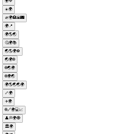
🌍💙
☀️🌍
🛫🌍🏨🌇🌃
🌍📍
🌍🌎🌏
🤔🌍📚
🌏🌎🌍⚽️
🌏🌍🌐
🌐🌏🌍
🌐🌍🌏
🌍🌎🌏🌏🌍
🦴🌍
✈️🌍
🌐🔗🌍💻📈
👤💭🌍🧿
🏛️🌍