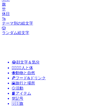
旗
🎊
休日
🦄
テーマ別の絵文字
🎲
ランダム絵文字
😂
顔文字＆気分
👩‍❤️‍💋‍👨
人と体
🐝
動物と自然
🍕
フード&ドリンク
🌇
旅行と場所
🥎
活動
📙
アイテム
💯
記号
🇺🇸
旗