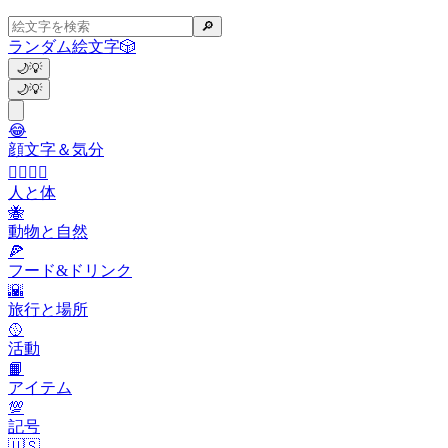
🔎
ランダム絵文字
🎲
🌙
💡
🌙
💡
😂
顔文字＆気分
👩‍❤️‍💋‍👨
人と体
🐝
動物と自然
🍕
フード&ドリンク
🌇
旅行と場所
🥎
活動
📙
アイテム
💯
記号
🇺🇸