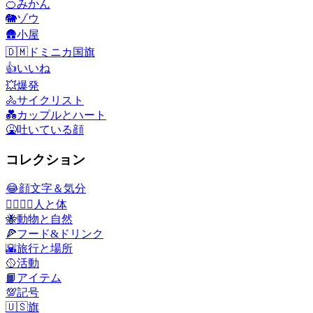
🍊
みかん
🐘
ゾウ
🛖
小屋
🇩🇲
ドミニカ国旗
👍
いいね
💥
爆発
🚴
サイクリスト
💑
カップルとハート
🤮
吐いている顔
コレクション
😂
顔文字＆気分
👩‍❤️‍💋‍👨
人と体
🐝
動物と自然
🍕
フード&ドリンク
🌇
旅行と場所
🥎
活動
📙
アイテム
💯
記号
🇺🇸
旗