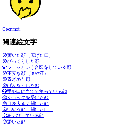
Openmoji
関連絵文字
😮
驚いた顔（広げた口）
😲
びっくりした顔
🤫
シーッという合図をしている顔
😰
不安な顔（冷や汗）
😨
青ざめた顔
😧
げんなりした顔
🤭
手を口に当てて笑っている顔
😱
ショックを受けた顔
😳
目を大きく開けた顔
😦
いやな顔（開けた口）
🥱
あくびしている顔
😯
驚いた顔