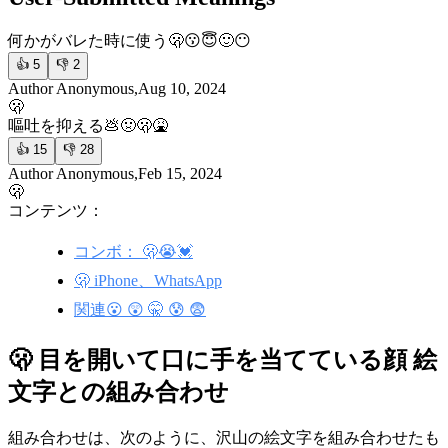
何かがバレた時に使う
🫢😗😇🙂😶
👍
5
👎
2
Author Anonymous,Aug 10, 2024
🫢
嘔吐を抑える
💩🤢🫢🤮
👍
15
👎
28
Author Anonymous,Feb 15, 2024
🫢
コンテンツ：
コンボ： 🫢😭💓
🫢 iPhone、WhatsApp
関連😮 😲 🤫 😰 😨
🫢 目を開いて口に手を当てている顔 絵
文字との組み合わせ
組み合わせは、次のように、沢山の絵文字を組み合わせたも