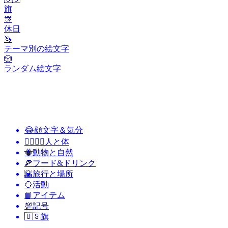
旗
🎊
休日
🦄
テーマ別の絵文字
🎲
ランダム絵文字
😂
顔文字＆気分
👩‍❤️‍💋‍👨
人と体
🐝
動物と自然
🍕
フード&ドリンク
🌇
旅行と場所
🥎
活動
📙
アイテム
💯
記号
🇺🇸
旗