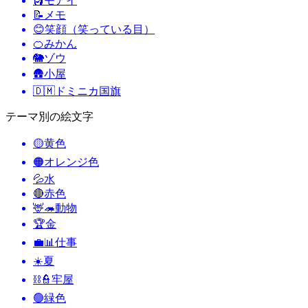
🗿
モアイ
📝
メモ
😊
笑顔（笑っている目）
🍊
みかん
🐘
ゾウ
🛖
小屋
🇩🇲
ドミニカ国旗
テーマ別の絵文字
🟡
黄色
🟠
オレンジ色
💦
水
🔴
赤色
🦌🦔
動物
🏆
金
💼📊
仕事
☀️
夏
⛓️👮
牢屋
🟢
緑色