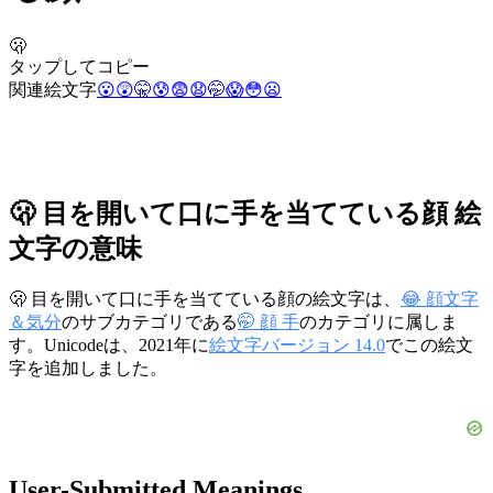
🫢
タップしてコピー
関連絵文字
😮
😲
🤫
😰
😨
😧
🤭
😱
😳
😦
🫢 目を開いて口に手を当てている顔 絵
文字の意味
🫢 目を開いて口に手を当てている顔の絵文字は、
😂 顔文字
＆気分
のサブカテゴリである
🤭 顔 手
のカテゴリに属しま
す。Unicodeは、2021年に
絵文字バージョン 14.0
でこの絵文
字を追加しました。
User-Submitted Meanings