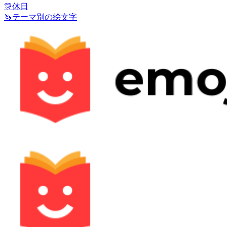
🎊
休日
🦄
テーマ別の絵文字