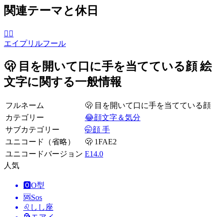
関連テーマと休日
🙆‍♂️
エイプリルフール
🫢 目を開いて口に手を当てている顔 絵
文字に関する一般情報
フルネーム
🫢 目を開いて口に手を当てている顔
カテゴリー
😂顔文字＆気分
サブカテゴリー
🤭顔 手
ユニコード（省略）
🫢 1FAE2
ユニコードバージョン
E14.0
人気
🅾️
O型
🆘
Sos
♌
しし座