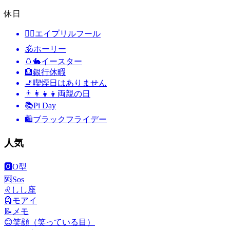
休日
🙆‍♂️
エイプリルフール
🕉
ホーリー
🥚🐇
イースター
🏦
銀行休暇
🚬
喫煙日はありません
👨‍👩‍👧‍👦
両親の日
📚
Pi Day
🛍
ブラックフライデー
人気
🅾️
O型
🆘
Sos
♌
しし座
🗿
モアイ
📝
メモ
😊
笑顔（笑っている目）