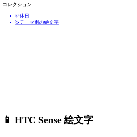
コレクション
🎊
休日
🦄
テーマ別の絵文字
📱 HTC Sense 絵文字