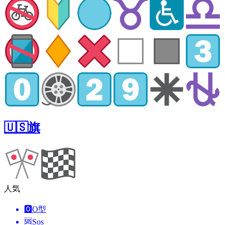
🇺🇸旗
人気
🅾️
O型
🆘
Sos