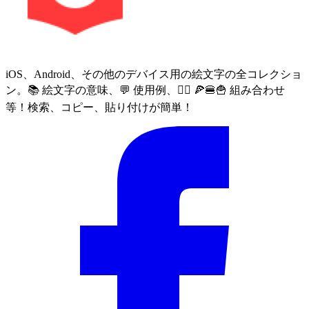
iOS、Android、その他のデバイス用の絵文字の全コレクショ
ン。📚 絵文字の意味、💬 使用例、🙅‍♀️ 🍕🍔🍟 組み合わせ
等！検索、コピー、貼り付けが簡単！