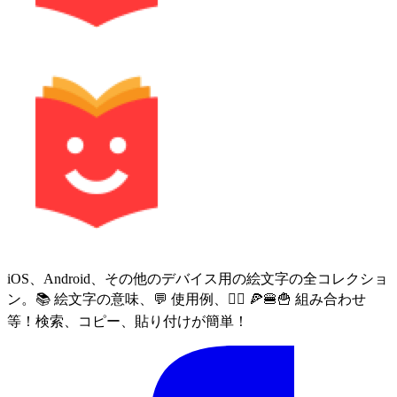
iOS、Android、その他のデバイス用の絵文字の全コレクショ
ン。📚 絵文字の意味、💬 使用例、🙅‍♀️ 🍕🍔🍟 組み合わせ
等！検索、コピー、貼り付けが簡単！