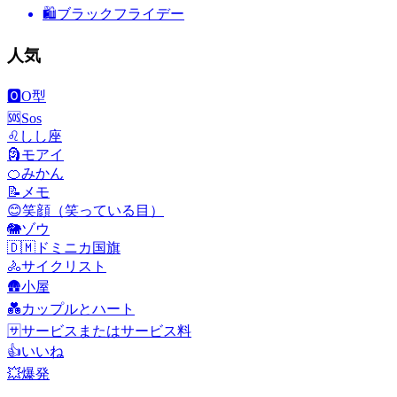
🛍
ブラックフライデー
人気
🅾️
O型
🆘
Sos
♌
しし座
🗿
モアイ
🍊
みかん
📝
メモ
😊
笑顔（笑っている目）
🐘
ゾウ
🇩🇲
ドミニカ国旗
🚴
サイクリスト
🛖
小屋
💑
カップルとハート
🈂️
サービスまたはサービス料
👍
いいね
💥
爆発