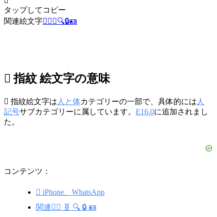
🫆
タップしてコピー
関連絵文字
🕵️‍♂️
🧬
🔍
🔒
🪪
🫆 指紋 絵文字の意味
🫆 指紋絵文字は
人と体
カテゴリーの一部で、具体的には
人
記号
サブカテゴリーに属しています。
E16.0
に追加されまし
た。
コンテンツ：
🫆 iPhone、WhatsApp
関連🕵️‍♂️ 🧬 🔍 🔒 🪪