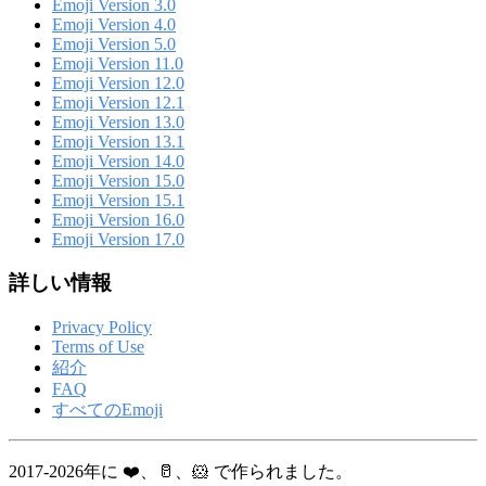
Emoji Version 3.0
Emoji Version 4.0
Emoji Version 5.0
Emoji Version 11.0
Emoji Version 12.0
Emoji Version 12.1
Emoji Version 13.0
Emoji Version 13.1
Emoji Version 14.0
Emoji Version 15.0
Emoji Version 15.1
Emoji Version 16.0
Emoji Version 17.0
詳しい情報
Privacy Policy
Terms of Use
紹介
FAQ
すべてのEmoji
2017-2026年に ❤️、🥛、🐹 で作られました。