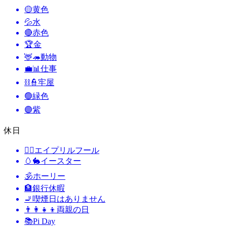
🟡
黄色
💦
水
🔴
赤色
🏆
金
🦌🦔
動物
💼📊
仕事
⛓️👮
牢屋
🟢
緑色
🟣
紫
休日
🙆‍♂️
エイプリルフール
🥚🐇
イースター
🕉
ホーリー
🏦
銀行休暇
🚬
喫煙日はありません
👨‍👩‍👧‍👦
両親の日
📚
Pi Day