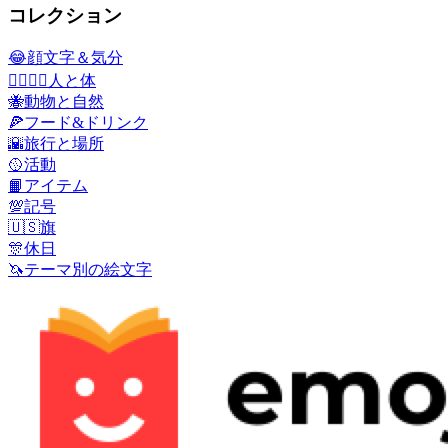
コレクション
😂
顔文字＆気分
👩‍❤️‍💋‍👨
人と体
🐝
動物と自然
🍕
フード&ドリンク
🌇
旅行と場所
🥎
活動
📙
アイテム
💯
記号
🇺🇸
旗
🎊
休日
🦄
テーマ別の絵文字