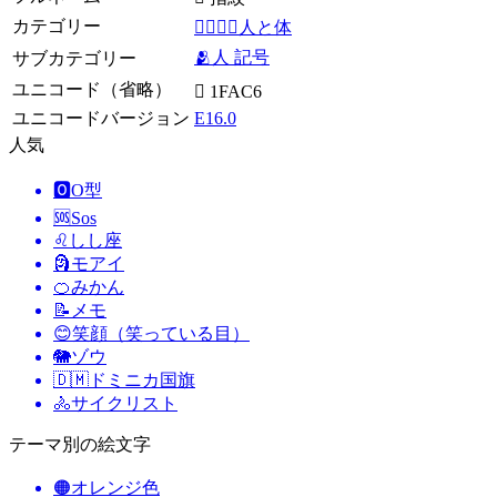
カテゴリー
👩‍❤️‍💋‍👨人と体
🫂人 記号
サブカテゴリー
ユニコード（省略）
🫆 1FAC6
ユニコードバージョン
E16.0
人気
🅾️
O型
🆘
Sos
♌
しし座
🗿
モアイ
🍊
みかん
📝
メモ
😊
笑顔（笑っている目）
🐘
ゾウ
🇩🇲
ドミニカ国旗
🚴
サイクリスト
テーマ別の絵文字
🟠
オレンジ色