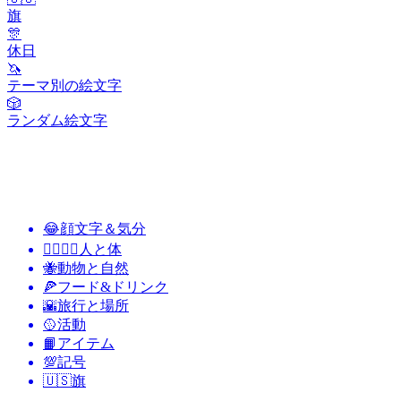
旗
🎊
休日
🦄
テーマ別の絵文字
🎲
ランダム絵文字
😂
顔文字＆気分
👩‍❤️‍💋‍👨
人と体
🐝
動物と自然
🍕
フード&ドリンク
🌇
旅行と場所
🥎
活動
📙
アイテム
💯
記号
🇺🇸
旗