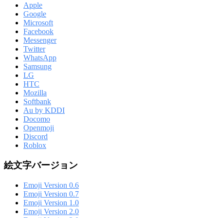
Apple
Google
Microsoft
Facebook
Messenger
Twitter
WhatsApp
Samsung
LG
HTC
Mozilla
Softbank
Au by KDDI
Docomo
Openmoji
Discord
Roblox
絵文字バージョン
Emoji Version 0.6
Emoji Version 0.7
Emoji Version 1.0
Emoji Version 2.0