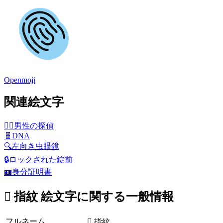
Openmoji
関連絵文字
🕵️‍♂️
男性の探偵
🧬
DNA
🔍
左向き虫眼鏡
🔒
ロックされた錠前
🪪
身分証明書
🫆 指紋 絵文字に関する一般情報
フルネーム
🫆 指紋