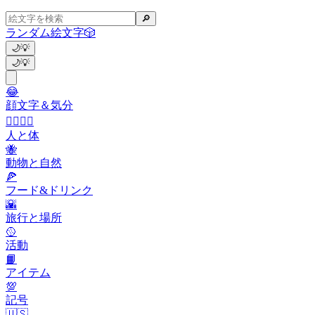
🔎
ランダム絵文字
🎲
🌙
💡
🌙
💡
😂
顔文字＆気分
👩‍❤️‍💋‍👨
人と体
🐝
動物と自然
🍕
フード&ドリンク
🌇
旅行と場所
🥎
活動
📙
アイテム
💯
記号
🇺🇸