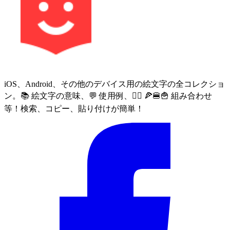
iOS、Android、その他のデバイス用の絵文字の全コレクショ
ン。📚 絵文字の意味、💬 使用例、🙅‍♀️ 🍕🍔🍟 組み合わせ
等！検索、コピー、貼り付けが簡単！