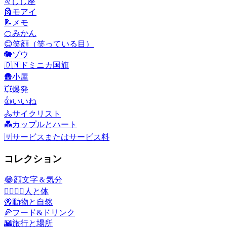
♌
しし座
🗿
モアイ
📝
メモ
🍊
みかん
😊
笑顔（笑っている目）
🐘
ゾウ
🇩🇲
ドミニカ国旗
🛖
小屋
💥
爆発
👍
いいね
🚴
サイクリスト
💑
カップルとハート
🈂️
サービスまたはサービス料
コレクション
😂
顔文字＆気分
👩‍❤️‍💋‍👨
人と体
🐝
動物と自然
🍕
フード&ドリンク
🌇
旅行と場所