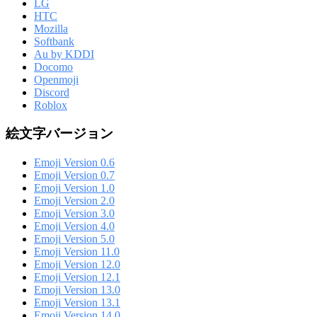
LG
HTC
Mozilla
Softbank
Au by KDDI
Docomo
Openmoji
Discord
Roblox
絵文字バージョン
Emoji Version 0.6
Emoji Version 0.7
Emoji Version 1.0
Emoji Version 2.0
Emoji Version 3.0
Emoji Version 4.0
Emoji Version 5.0
Emoji Version 11.0
Emoji Version 12.0
Emoji Version 12.1
Emoji Version 13.0
Emoji Version 13.1
Emoji Version 14.0