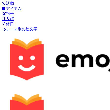
🥎
活動
📙
アイテム
💯
記号
🇺🇸
旗
🎊
休日
🦄
テーマ別の絵文字