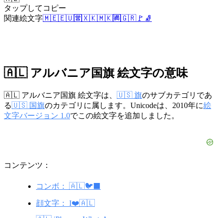
タップしてコピー
関連絵文字
🇲🇪
🇪🇺
🈺
🇽🇰
🇲🇰
🈵
🇬🇷
🚩
🧦
🇦🇱 アルバニア国旗 絵文字の意味
🇦🇱 アルバニア国旗 絵文字は、
🇺🇸 旗
のサブカテゴリであ
る
🇺🇸 国旗
のカテゴリに属します。Unicodeは、2010年に
絵
文字バージョン 1.0
でこの絵文字を追加しました。
コンテンツ：
コンボ： 🇦🇱🐦⬛
顔文字： I❤️🇦🇱