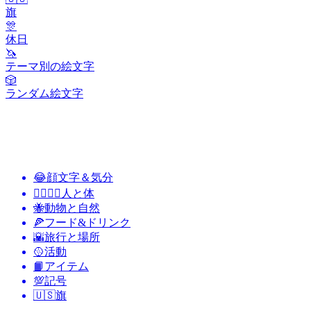
旗
🎊
休日
🦄
テーマ別の絵文字
🎲
ランダム絵文字
😂
顔文字＆気分
👩‍❤️‍💋‍👨
人と体
🐝
動物と自然
🍕
フード&ドリンク
🌇
旅行と場所
🥎
活動
📙
アイテム
💯
記号
🇺🇸
旗