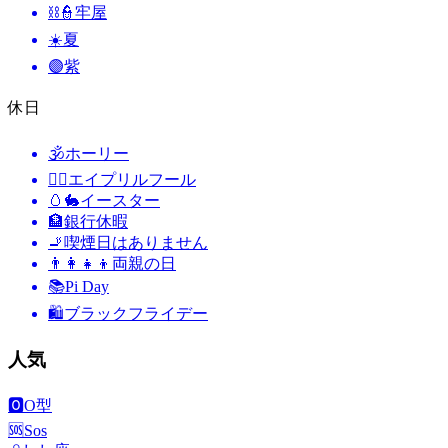
⛓️👮
牢屋
☀️
夏
🟣
紫
休日
🕉
ホーリー
🙆‍♂️
エイプリルフール
🥚🐇
イースター
🏦
銀行休暇
🚬
喫煙日はありません
👨‍👩‍👧‍👦
両親の日
📚
Pi Day
🛍
ブラックフライデー
人気
🅾️
O型
🆘
Sos