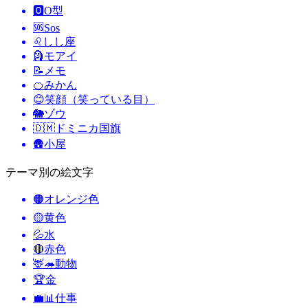
🅾️
O型
🆘
Sos
♌
しし座
🗿
モアイ
📝
メモ
🍊
みかん
😊
笑顔（笑っている目）
🐘
ゾウ
🇩🇲
ドミニカ国旗
🛖
小屋
テーマ別の絵文字
🟠
オレンジ色
🟡
黄色
💦
水
🔴
赤色
🦌🦔
動物
🏆
金
💼📊
仕事