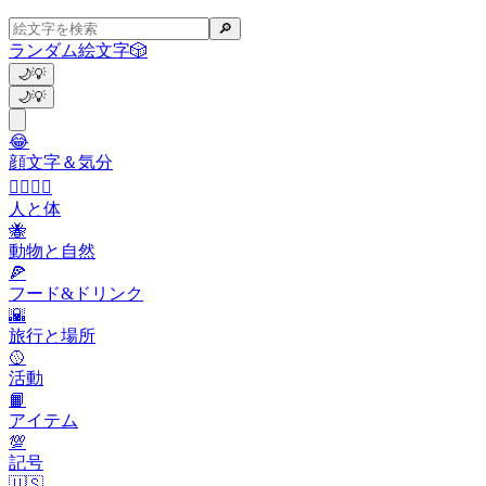
🔎
ランダム絵文字
🎲
🌙
💡
🌙
💡
😂
顔文字＆気分
👩‍❤️‍💋‍👨
人と体
🐝
動物と自然
🍕
フード&ドリンク
🌇
旅行と場所
🥎
活動
📙
アイテム
💯
記号
🇺🇸