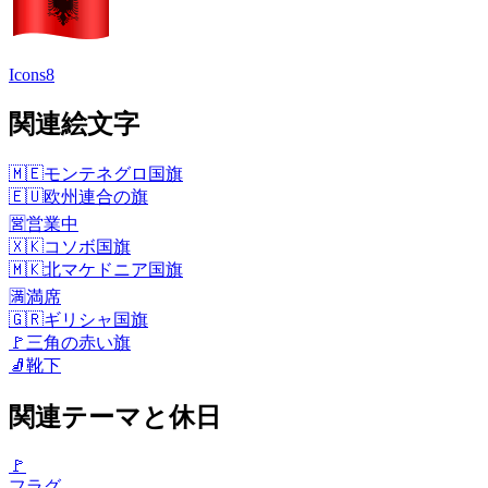
Icons8
関連絵文字
🇲🇪
モンテネグロ国旗
🇪🇺
欧州連合の旗
🈺
営業中
🇽🇰
コソボ国旗
🇲🇰
北マケドニア国旗
🈵
満席
🇬🇷
ギリシャ国旗
🚩
三角の赤い旗
🧦
靴下
関連テーマと休日
🚩
フラグ