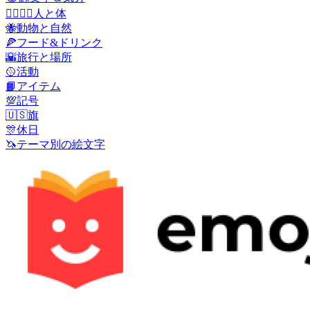
👩‍❤️‍💋‍👨
人と体
🐝
動物と自然
🍕
フード&ドリンク
🌇
旅行と場所
🥎
活動
📙
アイテム
💯
記号
🇺🇸
旗
🎊
休日
🦄
テーマ別の絵文字