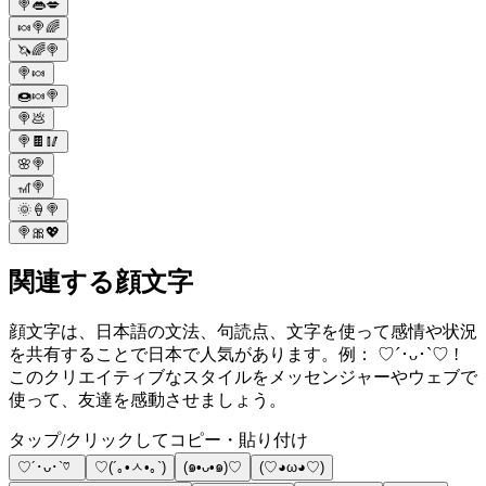
🍭👄💋
🍬🍭🌈
🦄🌈🍭
🍭🍬
🍩🍬🍭
🍭💩
🍭🍫🥢
🌸🍭
🎢🍭
🌞🍦🍭
🍭🎀💖
関連する顔文字
顔文字は、日本語の文法、句読点、文字を使って感情や状況
を共有することで日本で人気があります。例： ♡´･ᴗ･`♡ !
このクリエイティブなスタイルをメッセンジャーやウェブで
使って、友達を感動させましょう。
タップ/クリックしてコピー・貼り付け
♡´･ᴗ･`♡
♡(´｡•ㅅ•｡`)
(๑•ᴗ•๑)♡
(♡◕ω◕♡)