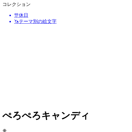
コレクション
🎊
休日
🦄
テーマ別の絵文字
ぺろぺろキャンディ
🍭