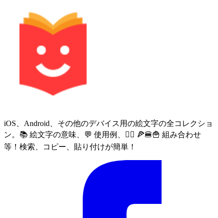
iOS、Android、その他のデバイス用の絵文字の全コレクショ
ン。📚 絵文字の意味、💬 使用例、🙅‍♀️ 🍕🍔🍟 組み合わせ
等！検索、コピー、貼り付けが簡単！