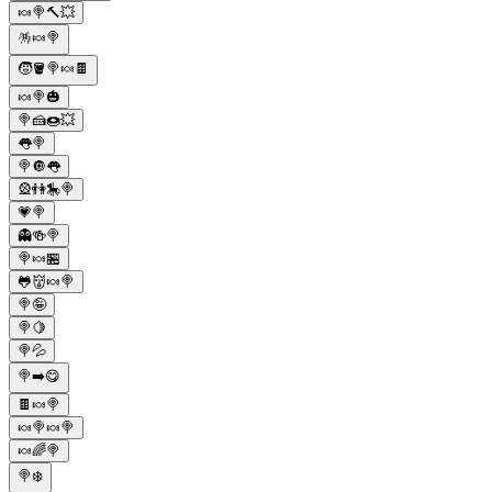
🍬🍭🔨💥
🪅🍬🍭
🧒🪣🍭🍬🍫
🍬🍭🎃
🍭🍰🍩💥
👅🍭
🍭🔘👅
🎡👫🎠🍭
💗🍭
👻🍻🍭
🍭🍬🏪
🐸👹🍬🍭
🍭🤪
🍭🍋
🍭💦
🍭➡️😋
🍫🍬🍭
🍬🍭🍬🍭
🍬🌈🍭
🍭❄️