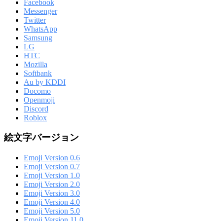
Facebook
Messenger
Twitter
WhatsApp
Samsung
LG
HTC
Mozilla
Softbank
Au by KDDI
Docomo
Openmoji
Discord
Roblox
絵文字バージョン
Emoji Version 0.6
Emoji Version 0.7
Emoji Version 1.0
Emoji Version 2.0
Emoji Version 3.0
Emoji Version 4.0
Emoji Version 5.0
Emoji Version 11.0