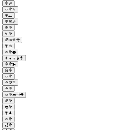
🍭🎉
🍬🍭🍡
🍭🐊
🍭🌸🎉
🍓🍭
🍡🍭
🌈🍬🍭👅
🍭🎨
🍬🍭🍩
👩‍👧‍👦🍦🍭
🍦🍭🎠
😆🍭
🍬🍭
🍦🍨🍭
🍦🍭
🍬🍭👄💨👅
🌈🍭
🧁🍭
🍭🌲
🍬🍭
🍒🍭