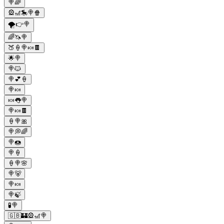
🍭🌈
🎡🎢🎠🍭🍿
🌪️👉🍭
🌈🦄🍭
🍑🍦🍭🍬🍫
🌟🍭
🍭🐱
🍭💕🍦
🍭🍬
🍬👅🍭
🍭🍬🍫
🍦🍭🎀
🍭💭🌈
🍭🍩
🍭🍦
🍦🍭🌸
🍭🐻
🍭🍬
🍭🍃
🧪🍭
🇬🇧🏰🎡🎢🍭