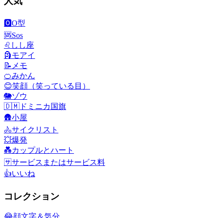
人気
🅾️
O型
🆘
Sos
♌
しし座
🗿
モアイ
📝
メモ
🍊
みかん
😊
笑顔（笑っている目）
🐘
ゾウ
🇩🇲
ドミニカ国旗
🛖
小屋
🚴
サイクリスト
💥
爆発
💑
カップルとハート
🈂️
サービスまたはサービス料
👍
いいね
コレクション
😂
顔文字＆気分