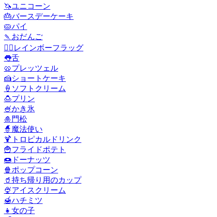
🦄
ユニコーン
🎂
バースデーケーキ
🥧
パイ
🍡
おだんご
🏳️‍🌈
レインボーフラッグ
👅
舌
🥨
プレッツェル
🍰
ショートケーキ
🍦
ソフトクリーム
🍮
プリン
🍧
かき氷
🎍
門松
🧙
魔法使い
🍹
トロピカルドリンク
🍟
フライドポテト
🍩
ドーナッツ
🍿
ポップコーン
🥤
持ち帰り用のカップ
🍨
アイスクリーム
🍯
ハチミツ
👧
女の子