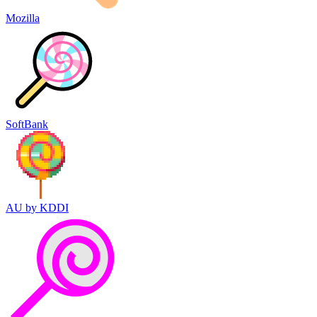
Mozilla
SoftBank
AU by KDDI