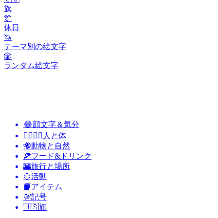
旗
🎊
休日
🦄
テーマ別の絵文字
🎲
ランダム絵文字
😂
顔文字＆気分
👩‍❤️‍💋‍👨
人と体
🐝
動物と自然
🍕
フード&ドリンク
🌇
旅行と場所
🥎
活動
📙
アイテム
💯
記号
🇺🇸
旗