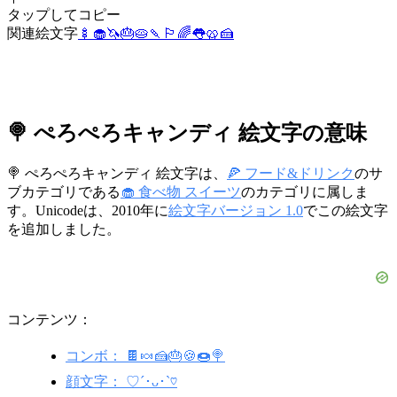
タップしてコピー
関連絵文字
🍢
🧁
🦄
🎂
🥧
🍡
🏳️‍🌈
👅
🥨
🍰
🍭 ぺろぺろキャンディ 絵文字の意味
🍭 ぺろぺろキャンディ 絵文字は、
🍕 フード&ドリンク
のサ
ブカテゴリである
🧁 食べ物 スイーツ
のカテゴリに属しま
す。Unicodeは、2010年に
絵文字バージョン 1.0
でこの絵文字
を追加しました。
コンテンツ：
コンボ： 🍫🍬🍰🎂🍪🍩🍭
顔文字： ♡´･ᴗ･`♡