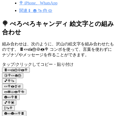
🍭 iPhone、WhatsApp
関連🍢 🧁 🦄 🎂 🥧
🍭 ぺろぺろキャンディ 絵文字との組み
合わせ
組み合わせは、次のように、沢山の絵文字を組み合わせたも
のです。 🍫🍬🍰🎂🍪🍩🍭 コンボを使って、言葉を使わずに
ナゾナゾやメッセージを作ることができます。
タップ/クリックしてコピー・貼り付け
🍫🍬🍰🎂🍪🍩🍭
😘🍭🍬🧁🎂
💕🍭🦄
🍬🍭🍩🍨🍧
🌭🍔🥨🍩🍭🍻
🎃🍬🍭🍫
💕🍭💟
🍾🦄🍭
🎃🍬🎃🍬🍭🍫