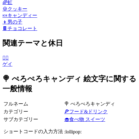
🌈
虹
🍪
クッキー
🍬
キャンディー
👦
男の子
🍫
チョコレート
関連テーマと休日
🏳️‍🌈
ゲイ
🍭 ぺろぺろキャンディ 絵文字に関する
一般情報
フルネーム
🍭 ぺろぺろキャンディ
カテゴリー
🍕フード&ドリンク
サブカテゴリー
🧁食べ物 スイーツ
ショートコードの入力方法
:lollipop: