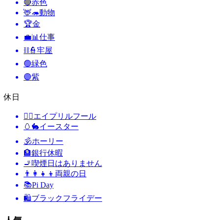
🔴
赤色
🦌🦔
動物
🏆
金
💼📊
仕事
⛓️👮
牢屋
🟢
緑色
🟣
紫
休日
🙆‍♂️
エイプリルフール
🥚🐇
イースター
🕉
ホーリー
🏦
銀行休暇
🚬
喫煙日はありません
👨‍👩‍👧‍👦
両親の日
📚
Pi Day
🛍
ブラックフライデー