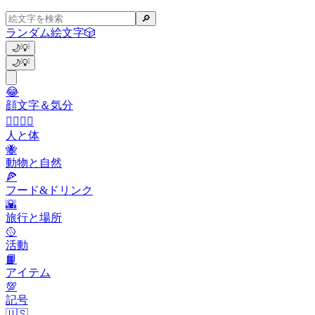
🔎
ランダム絵文字
🎲
🌙
💡
🌙
💡
😂
顔文字＆気分
👩‍❤️‍💋‍👨
人と体
🐝
動物と自然
🍕
フード&ドリンク
🌇
旅行と場所
🥎
活動
📙
アイテム
💯
記号
🇺🇸