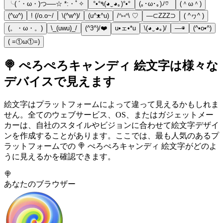
╰( ´・ω・)つ──☆ *:・ﾟ✧
°•°٩(◕‿◕｡)°•°
(｡･ω･｡)ﾉ♡
(＾ω＾)
(^ω^)
! (/o.o~/
\(^w^)/
(u^ᴥ^u)
/ᐢ⑅ᐢ\ ♡
―⊂ZZZ⊃
( ^ヮ^ )
(。・ω・。)
\_(uwu)_/
(^3^)/❤️
u•ェ•*u
\(◕‿◕｡)/
––◉
(^•о•^)
( =①ω①=)
🍭 ぺろぺろキャンディ 絵文字は様々な
デバイスで見えます
絵文字はプラットフォームによって違って見えるかもしれま
せん。全てのウェブサービス、OS、またはガジェットメー
カーは、自社のスタイルやビジョンに合わせて絵文字デザイ
ンを作成することがあります。ここでは、最も人気のあるプ
ラットフォームでの 🍭 ぺろぺろキャンディ 絵文字がどのよ
うに見えるかを確認できます。
🍭
あなたのブラウザー