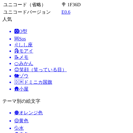
ユニコード（省略）
🍭 1F36D
ユニコードバージョン
E0.6
人気
🅾️
O型
🆘
Sos
♌
しし座
🗿
モアイ
📝
メモ
🍊
みかん
😊
笑顔（笑っている目）
🐘
ゾウ
🇩🇲
ドミニカ国旗
🛖
小屋
テーマ別の絵文字
🟠
オレンジ色
🟡
黄色
💦
水