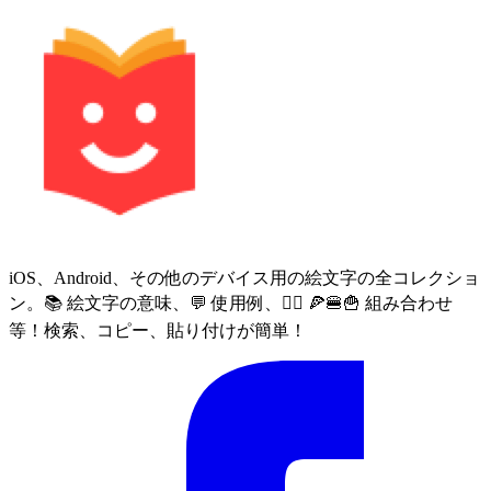
iOS、Android、その他のデバイス用の絵文字の全コレクショ
ン。📚 絵文字の意味、💬 使用例、🙅‍♀️ 🍕🍔🍟 組み合わせ
等！検索、コピー、貼り付けが簡単！