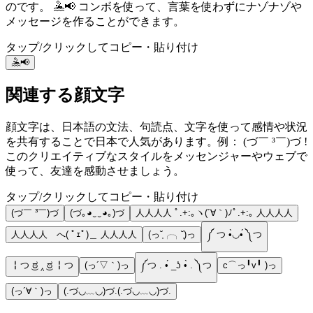
のです。 🤽📢 コンボを使って、言葉を使わずにナゾナゾや
メッセージを作ることができます。
タップ/クリックしてコピー・貼り付け
🤽📢
関連する顔文字
顔文字は、日本語の文法、句読点、文字を使って感情や状況
を共有することで日本で人気があります。例： (づ￣ ³￣)づ !
このクリエイティブなスタイルをメッセンジャーやウェブで
使って、友達を感動させましょう。
タップ/クリックしてコピー・貼り付け
(づ￣ ³￣)づ
(づ｡◕‿‿◕｡)づ
人人人人 ﾟ.+:｡ヽ(´∀｀)ﾉﾟ.+:｡ 人人人人
人人人人 へ( ﾟｪﾟ)＿ 人人人人
(っ˘̩╭╮˘̩)っ
༼ つ •̀◡•́ ༽つ
╏つ ͜ಠ ‸ ͜ಠ ╏つ
(っ´▽｀)っ
༼つ . •́ _ʖ •̀ . ༽つ
c⌒っ╹v╹ )っ
(っ´∀｀)っ
(.づ◡﹏◡)づ.(.づ◡﹏◡)づ.