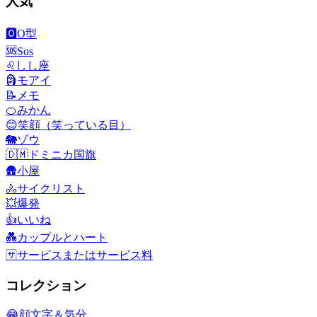
人気
🅾️
O型
🆘
Sos
♌
しし座
🗿
モアイ
📝
メモ
🍊
みかん
😊
笑顔（笑っている目）
🐘
ゾウ
🇩🇲
ドミニカ国旗
🛖
小屋
🚴
サイクリスト
💥
爆発
👍
いいね
💑
カップルとハート
🈂️
サービスまたはサービス料
コレクション
😂
顔文字＆気分