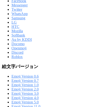
Facebook
Messenger
Twitter
WhatsApp
Samsung
LG
HTC
Mozilla
Softbank
Au by KDDI
Docomo
Openmoji
Discord
Roblox
絵文字バージョン
Emoji Version 0.6
Emoji Version 0.7
Emoji Version 1.0
Emoji Version 2.0
Emoji Version 3.0
Emoji Version 4.0
Emoji Version 5.0
Emoji Version 11.0