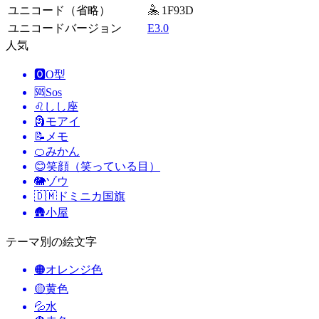
ユニコード（省略）
🤽 1F93D
ユニコードバージョン
E3.0
人気
🅾️
O型
🆘
Sos
♌
しし座
🗿
モアイ
📝
メモ
🍊
みかん
😊
笑顔（笑っている目）
🐘
ゾウ
🇩🇲
ドミニカ国旗
🛖
小屋
テーマ別の絵文字
🟠
オレンジ色
🟡
黄色
💦
水