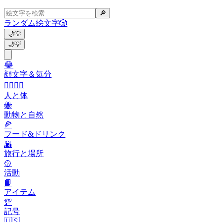
🔎
ランダム絵文字
🎲
🌙
💡
🌙
💡
😂
顔文字＆気分
👩‍❤️‍💋‍👨
人と体
🐝
動物と自然
🍕
フード&ドリンク
🌇
旅行と場所
🥎
活動
📙
アイテム
💯
記号
🇺🇸