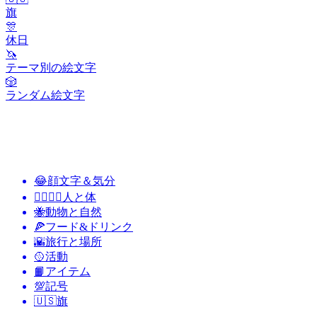
旗
🎊
休日
🦄
テーマ別の絵文字
🎲
ランダム絵文字
😂
顔文字＆気分
👩‍❤️‍💋‍👨
人と体
🐝
動物と自然
🍕
フード&ドリンク
🌇
旅行と場所
🥎
活動
📙
アイテム
💯
記号
🇺🇸
旗