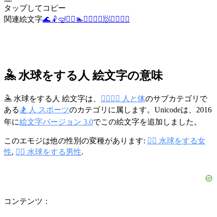
タップしてコピー
関連絵文字
🌊
🤾
🤿
🤾‍♀️
🏊
🤽‍♂️
🤼‍♀️
🧖
🤾‍♂️
🤽‍♀️
🤽 水球をする人 絵文字の意味
🤽 水球をする人 絵文字は、
👩‍❤️‍💋‍👨 人と体
のサブカテゴリで
ある
🏂 人 スポーツ
のカテゴリに属します。Unicodeは、2016
年に
絵文字バージョン 3.0
でこの絵文字を追加しました。
このエモジは他の性別の変種があります:
🤽‍♀️ 水球をする女
性
,
🤽‍♂️ 水球をする男性
.
コンテンツ：