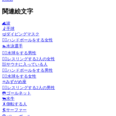
関連絵文字
🌊
波
🤾
手球
🤿
ダイビングマスク
🤾‍♀️
ハンドボールをする女性
🏊
水泳選手
🤽‍♂️
水球をする男性
🤼‍♀️
レスリングする2人の女性
🧖
サウナに入っている人
🤾‍♂️
ハンドボールをする男性
🤽‍♀️
水球をする女性
♒
みずがめ座
🤼‍♂️
レスリングする2人の男性
🥅
ゴールネット
🐃
水牛
🤸
側転する人
🏄
サーファー