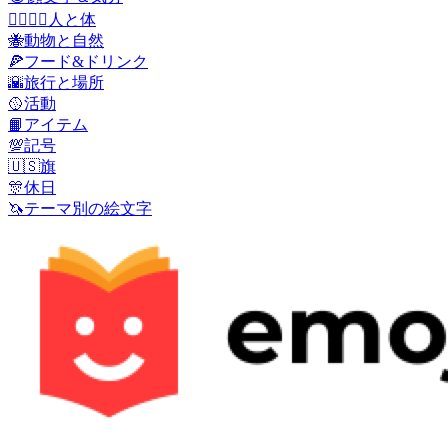
👩‍❤️‍💋‍👨
人と体
🐝
動物と自然
🍕
フード&ドリンク
🌇
旅行と場所
🥎
活動
📙
アイテム
💯
記号
🇺🇸
旗
🎊
休日
🦄
テーマ別の絵文字