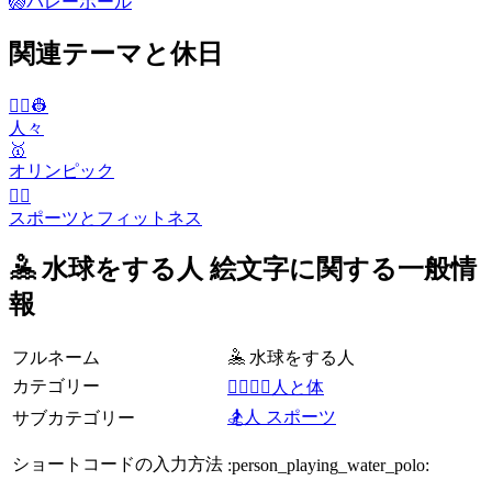
🏐
バレーボール
関連テーマと休日
👨‍✈️👷
人々
🥇
オリンピック
🤾‍♀️
スポーツとフィットネス
🤽 水球をする人 絵文字に関する一般情
報
フルネーム
🤽 水球をする人
カテゴリー
👩‍❤️‍💋‍👨人と体
🏂人 スポーツ
サブカテゴリー
ショートコードの入力方法
:person_playing_water_polo: