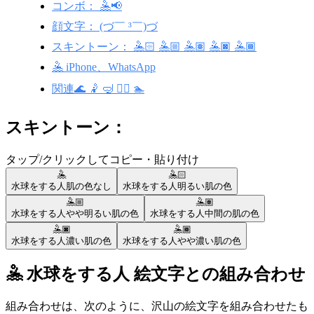
コンボ： 🤽📢
顔文字： (づ￣ ³￣)づ
スキントーン： 🤽🏻 🤽🏼 🤽🏽 🤽🏿 🤽🏾
🤽 iPhone、WhatsApp
関連🌊 🤾 🤿 🤾‍♀️ 🏊
スキントーン：
タップ/クリックしてコピー・貼り付け
🤽
🤽🏻
水球をする人
肌の色なし
水球をする人
明るい肌の色
🤽🏼
🤽🏽
水球をする人
やや明るい肌の色
水球をする人
中間の肌の色
🤽🏿
🤽🏾
水球をする人
濃い肌の色
水球をする人
やや濃い肌の色
🤽 水球をする人 絵文字との組み合わせ
組み合わせは、次のように、沢山の絵文字を組み合わせたも