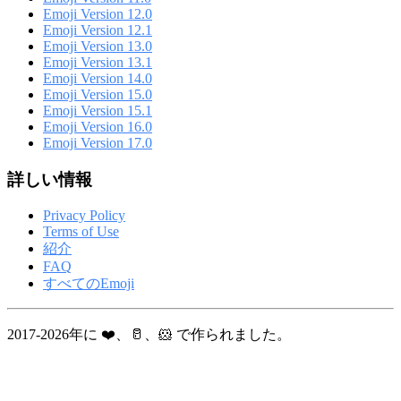
Emoji Version 12.0
Emoji Version 12.1
Emoji Version 13.0
Emoji Version 13.1
Emoji Version 14.0
Emoji Version 15.0
Emoji Version 15.1
Emoji Version 16.0
Emoji Version 17.0
詳しい情報
Privacy Policy
Terms of Use
紹介
FAQ
すべてのEmoji
2017-2026年に ❤️、🥛、🐹 で作られました。