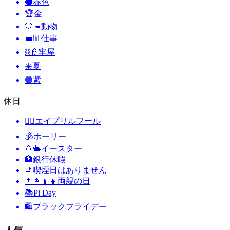
🔴
赤色
🏆
金
🦌🦔
動物
💼📊
仕事
⛓️👮
牢屋
☀️
夏
🟣
紫
休日
🙆‍♂️
エイプリルフール
🕉
ホーリー
🥚🐇
イースター
🏦
銀行休暇
🚬
喫煙日はありません
👨‍👩‍👧‍👦
両親の日
📚
Pi Day
🛍
ブラックフライデー