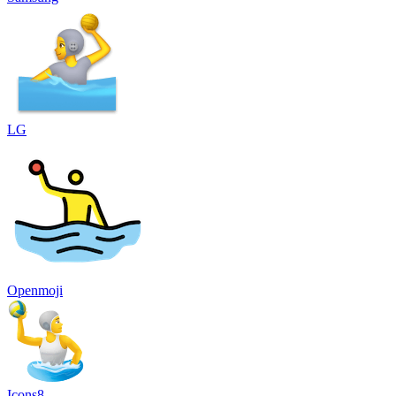
LG
Openmoji
Icons8