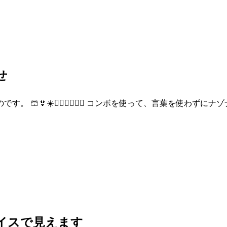
せ
👙☀️👩🏼‍❤️‍💋‍👨🏾 コンボを使って、言葉を使わ
バイスで見えます