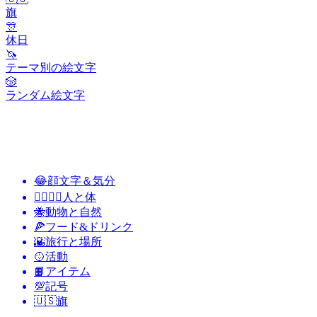
旗
🎊
休日
🦄
テーマ別の絵文字
🎲
ランダム絵文字
😂
顔文字＆気分
👩‍❤️‍💋‍👨
人と体
🐝
動物と自然
🍕
フード&ドリンク
🌇
旅行と場所
🥎
活動
📙
アイテム
💯
記号
🇺🇸
旗