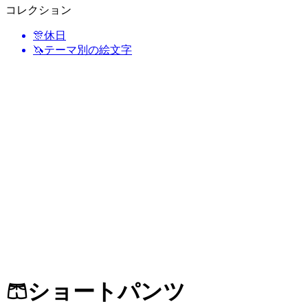
コレクション
🎊
休日
🦄
テーマ別の絵文字
🩳
ショートパンツ