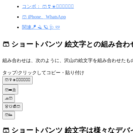
コンボ： 🩳👙☀️👩🏼‍❤️‍💋‍👨🏾
🩳 iPhone、WhatsApp
関連🪁 🪒 🪐 🩺 🩲
🩳 ショートパンツ 絵文字との組み合わ
組み合わせは、次のように、沢山の絵文字を組み合わせたものです。 
タップ/クリックしてコピー・貼り付け
🩳👙☀️👩🏼‍❤️‍💋‍👨🏾
🩳➡️⛱️
🧢🩳
👗👕👒🩳
🩳👟
🩳 ショートパンツ 絵文字は様々なデ