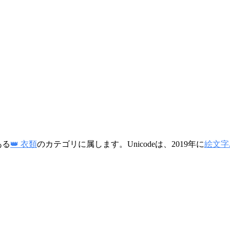
ある
👑 衣類
のカテゴリに属します。Unicodeは、2019年に
絵文字バ