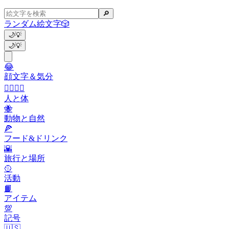
🔎
ランダム絵文字
🎲
🌙
💡
🌙
💡
😂
顔文字＆気分
👩‍❤️‍💋‍👨
人と体
🐝
動物と自然
🍕
フード&ドリンク
🌇
旅行と場所
🥎
活動
📙
アイテム
💯
記号
🇺🇸