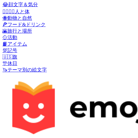
😂
顔文字＆気分
👩‍❤️‍💋‍👨
人と体
🐝
動物と自然
🍕
フード&ドリンク
🌇
旅行と場所
🥎
活動
📙
アイテム
💯
記号
🇺🇸
旗
🎊
休日
🦄
テーマ別の絵文字