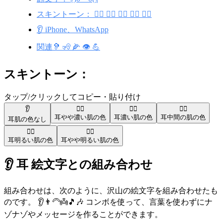
スキントーン： 👂🏾 👂🏿 👂🏽 👂🏻 👂🏼
👂 iPhone、WhatsApp
関連🦻 🧏 🌽 👁️ 💪
スキントーン：
タップ/クリックしてコピー・貼り付け
👂
👂🏾
👂🏿
👂🏽
耳
やや濃い肌の色
耳
濃い肌の色
耳
中間の肌の色
耳
肌の色なし
👂🏻
👂🏼
耳
明るい肌の色
耳
やや明るい肌の色
👂 耳 絵文字との組み合わせ
組み合わせは、次のように、沢山の絵文字を組み合わせたも
のです。 👂👨‍🦳👼🎵🎶 コンボを使って、言葉を使わずにナ
ゾナゾやメッセージを作ることができます。