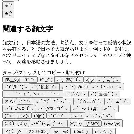
🌸👂
🍁👂
関連する顔文字
顔文字は、日本語の文法、句読点、文字を使って感情や状況
を共有することで日本で人気があります。例： |/)0__0(\| ! こ
のクリエイティブなスタイルをメッセンジャーやウェブで使
って、友達を感動させましょう。
タップ/クリックしてコピー・貼り付け
|/)0__0(\|
°(°··°)°
(个_个)
｡ﾟ(ﾟ´(00)`ﾟ)ﾟ｡
o)-(o
｡ﾟ(ﾟ´Д`ﾟ)ﾟ｡
｡ﾟ(ﾟ´Д｀ﾟ)ﾟ｡
｡ﾟ( ﾟஇ‸இﾟ)ﾟ｡
。･゜･(｡´ﾉω･`)
｡ﾟ･（>﹏<）･ﾟ｡
.・゜゜・（／。＼）・゜゜・．
｡:ﾟ(;´∩`;)ﾟ:｡
｡ﾟ( ﾟஇ‸இﾟ+)ﾟ｡
(v_/v)
(*´꒳`*)
ﾟ｡･ﾟヾ(ﾟ｀ｪ´ﾟ)ﾉ｡ﾟ･｡
｡ﾟ(ﾟ∩´﹏`∩ﾟ)ﾟ｡
｡ﾟ(ﾟ`⊿゜)ﾟ｡
｡･ﾟ(ﾟ⊃ω⊂ﾟ)ﾟ･｡
｡･ﾟ’(*/益＼*) ‘ﾟ･｡
｡･ﾟﾟ･o（ｉДｉ）o･ﾟﾟ･｡
(`°n°)
p(-v-)q
(^@^(
｡ﾟ(*´□`)ﾟ｡
( ･ᴗ･̥̥̥ )
｡ﾟヽ(ﾟ´Д｀)ﾉﾟ｡
(⁎·́௰·̀)◞ ͂͂(˒̩̩̥́௰˓̩̩̥̀⁎)
｡･+ﾟﾟ(うд´｡)ﾟﾟ+･｡
(٭°̧̧̧꒳°̧̧̧٭)
(/^/3/^/)
(๑•̥̥̥́ω•̀ू๑)
˚‧⁺(͘๑̊/﹏)⁺‧˚
(੭ ˃̣̣̥ ㅂ˂̣̣̥)੭ु
꒰๑•̥﹏•̥๑꒱
°(ಗдಗ。)°.
o(；△；)o