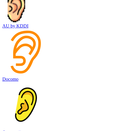
AU by KDDI
Docomo