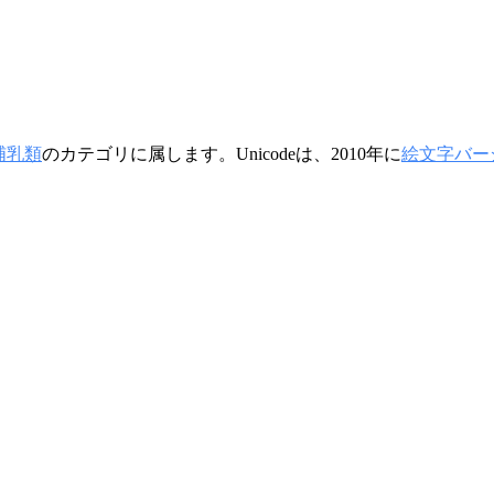
 哺乳類
のカテゴリに属します。Unicodeは、2010年に
絵文字バージ