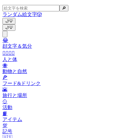
🔎
ランダム絵文字
🎲
🌙
💡
🌙
💡
😂
顔文字＆気分
👩‍❤️‍💋‍👨
人と体
🐝
動物と自然
🍕
フード&ドリンク
🌇
旅行と場所
🥎
活動
📙
アイテム
💯
記号
🇺🇸