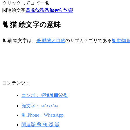
クリックしてコピー 🐈
関連絵文字
😸
🧶
🐅
😼
😻
🐩
🐖
🐆
🐾
🙀
🐈 猫 絵文字の意味
🐈 猫 絵文字は、
🐝 動物と自然
のサブカテゴリである
🐈 動物
コンテンツ：
コンボ： 🐱🐈🐈‍⬛🐯🦁
顔文字： ฅ^•ﻌ•^ฅ
🐈 iPhone、WhatsApp
関連😸 🧶 🐅 😼 😻