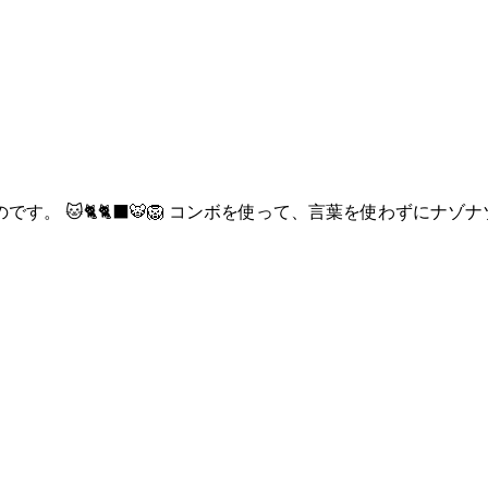
。 🐱🐈🐈‍⬛🐯🦁 コンボを使って、言葉を使わずにナ