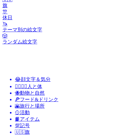
旗
🎊
休日
🦄
テーマ別の絵文字
🎲
ランダム絵文字
😂
顔文字＆気分
👩‍❤️‍💋‍👨
人と体
🐝
動物と自然
🍕
フード&ドリンク
🌇
旅行と場所
🥎
活動
📙
アイテム
💯
記号
🇺🇸
旗