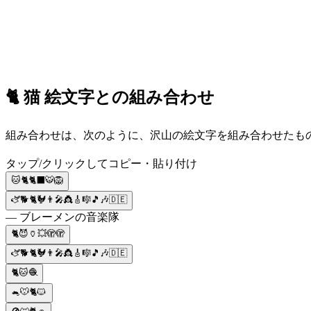
🐈 猫 絵文字との組み合わせ
組み合わせは、次のように、沢山の絵文字を組み合わせたものです
タップ/クリックしてコピー・貼り付け
🐱🐈🐈‍⬛🐯🦁
🫏🐕🐈🐓👨‍🎤👸🎸🎼🎵🎶🇩🇪
— ブレーメンの音楽隊
🐈😈🏺💥🫣🫣
🫏🐕🐈🐓👨‍🎤👸🎸🎼🎵🎶🇩🇪
🐈🐱🧶
🐁🐭🐈🐱