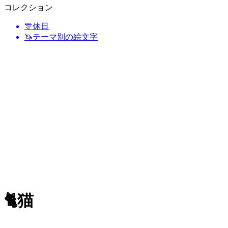
コレクション
🎊
休日
🦄
テーマ別の絵文字
🐈
猫