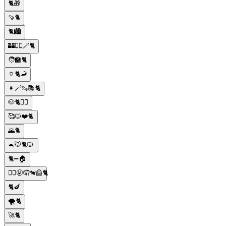
🐈🎁
🍠🐈
🐈🏙
🏰🧙‍♀️🪄🐈
🧑🏫🐈
🏺🐈🦂
👧🪄🦦📚🐈
🐶🐈👨‍⚕️
🥰🐱❤️🐈
🌄🐈
🐁🐭🐈🐱
🐈➖🏠
🤦‍♂️🤬🤦🐕‍🦺🐈
🐈🍆
🌪️🐈
🚀🐈