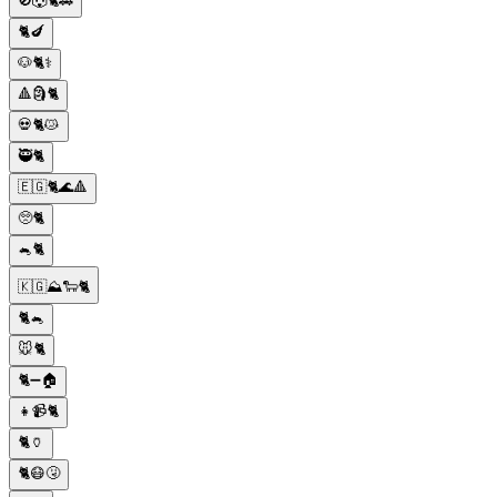
🚫🐺🐈🚗
🐈🍆
🐶🐈⚕️
🔺🗿🐈
💀🐈😿
🥷🐈
🇪🇬🐈🌊🔺
🥺🐈
🐁🐈
🇰🇬⛰️🐑🐈
🐈🐁
🐭🐈
🐈➖🏠
👧📹🐈
🐈🏺
🐈😷🤧