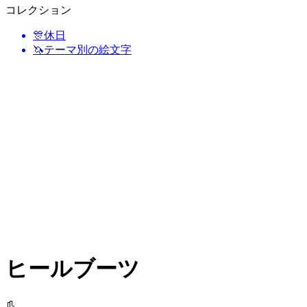
コレクション
🎊
休日
🦄
テーマ別の絵文字
ヒールブーツ
👢