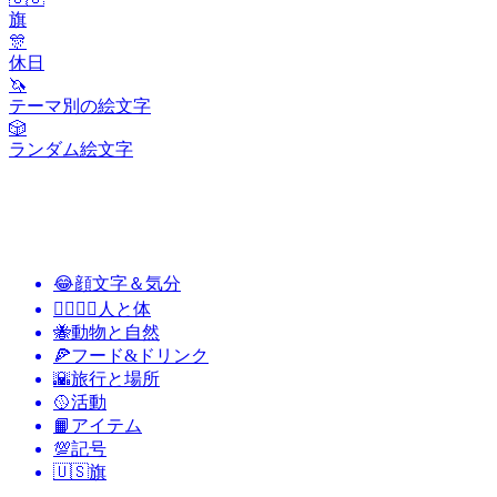
旗
🎊
休日
🦄
テーマ別の絵文字
🎲
ランダム絵文字
😂
顔文字＆気分
👩‍❤️‍💋‍👨
人と体
🐝
動物と自然
🍕
フード&ドリンク
🌇
旅行と場所
🥎
活動
📙
アイテム
💯
記号
🇺🇸
旗