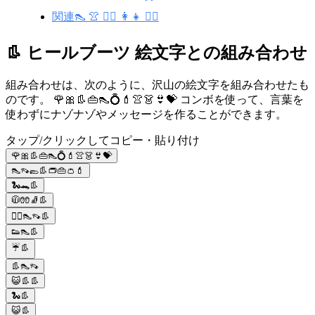
関連👠 👚 🧙‍♀️ 👩‍👧 🤷‍♀️
👢 ヒールブーツ 絵文字との組み合わせ
組み合わせは、次のように、沢山の絵文字を組み合わせたも
のです。 🌹🎀👢👜👠💍💄👚👗👙💝 コンボを使って、言葉を
使わずにナゾナゾやメッセージを作ることができます。
タップ/クリックしてコピー・貼り付け
🌹🎀👢👜👠💍💄👚👗👙💝
👠👡🥿👢👝👜👛💄
🐍🐊👢
🧥🧤🧦👢
🙋‍♀️👠👡👢
👟👠👢
☔️👢
👢👠👡
😺👢👢
🐍👢
😺👢