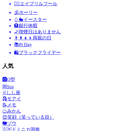
🙆‍♂️
エイプリルフール
🕉
ホーリー
🥚🐇
イースター
🏦
銀行休暇
🚬
喫煙日はありません
👨‍👩‍👧‍👦
両親の日
📚
Pi Day
🛍
ブラックフライデー
人気
🅾️
O型
🆘
Sos
♌
しし座
🗿
モアイ
📝
メモ
🍊
みかん
😊
笑顔（笑っている目）
🐘
ゾウ
🇩🇲
ドミニカ国旗