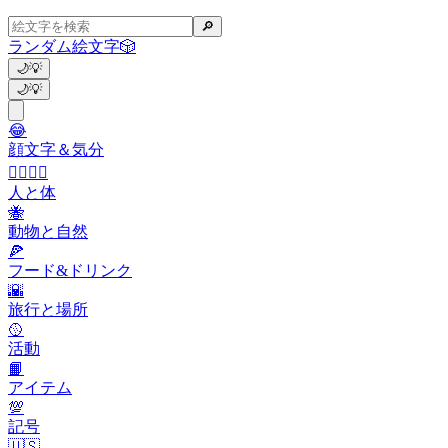
🔎
ランダム絵文字
🎲
🌙
💡
🌙
💡
😂
顔文字＆気分
👩‍❤️‍💋‍👨
人と体
🐝
動物と自然
🍕
フード&ドリンク
🌇
旅行と場所
🥎
活動
📙
アイテム
💯
記号
🇺🇸