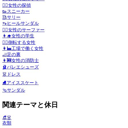
🕵️‍♀️
女性の探偵
👟
スニーカー
🥻
サリー
👡
ヒールサンダル
🏄‍♀️
女性のサーファー
👩‍🎓
女性の学生
🤸‍♀️
側転する女性
👩‍🏭
工場で働く女性
🦶
足の裏
👩‍🚒
女性の消防士
🩰
バレエシューズ
👗
ドレス
⛸️
アイススケート
🩴
サンダル
関連テーマと休日
👒👗
衣類