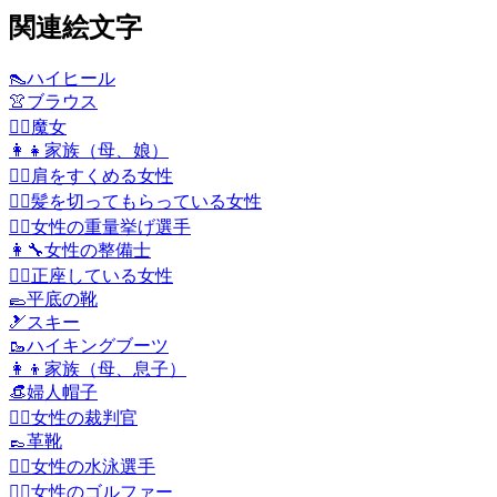
関連絵文字
👠
ハイヒール
👚
ブラウス
🧙‍♀️
魔女
👩‍👧
家族（母、娘）
🤷‍♀️
肩をすくめる女性
💇‍♀️
髪を切ってもらっている女性
🏋️‍♀️
女性の重量挙げ選手
👩‍🔧
女性の整備士
🧎‍♀️
正座している女性
🥿
平底の靴
🎿
スキー
🥾
ハイキングブーツ
👩‍👦
家族（母、息子）
👒
婦人帽子
👩‍⚖️
女性の裁判官
👞
革靴
🏊‍♀️
女性の水泳選手
🏌️‍♀️
女性のゴルファー