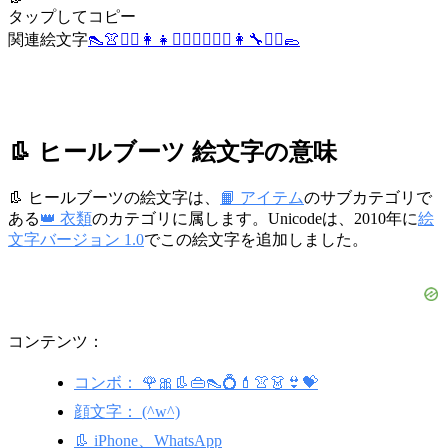
タップしてコピー
関連絵文字
👠
👚
🧙‍♀️
👩‍👧
🤷‍♀️
💇‍♀️
🏋️‍♀️
👩‍🔧
🧎‍♀️
🥿
👢 ヒールブーツ 絵文字の意味
👢 ヒールブーツの絵文字は、
📙 アイテム
のサブカテゴリで
ある
👑 衣類
のカテゴリに属します。Unicodeは、2010年に
絵
文字バージョン 1.0
でこの絵文字を追加しました。
コンテンツ：
コンボ： 🌹🎀👢👜👠💍💄👚👗👙💝
顔文字： (^w^)
👢 iPhone、WhatsApp