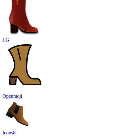
LG
Openmoji
Icons8