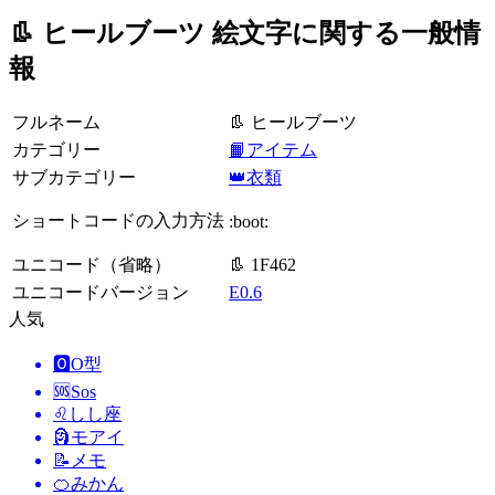
👢 ヒールブーツ 絵文字に関する一般情
報
フルネーム
👢 ヒールブーツ
カテゴリー
📙アイテム
サブカテゴリー
👑衣類
ショートコードの入力方法
:boot:
ユニコード（省略）
👢 1F462
ユニコードバージョン
E0.6
人気
🅾️
O型
🆘
Sos
♌
しし座
🗿
モアイ
📝
メモ
🍊
みかん