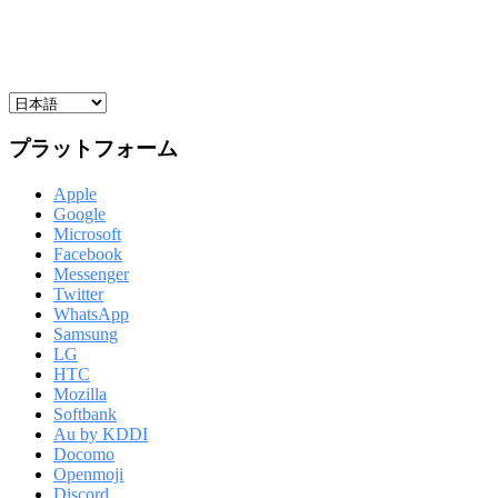
プラットフォーム
Apple
Google
Microsoft
Facebook
Messenger
Twitter
WhatsApp
Samsung
LG
HTC
Mozilla
Softbank
Au by KDDI
Docomo
Openmoji
Discord