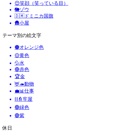
😊
笑顔（笑っている目）
🐘
ゾウ
🇩🇲
ドミニカ国旗
🛖
小屋
テーマ別の絵文字
🟠
オレンジ色
🟡
黄色
💦
水
🔴
赤色
🏆
金
🦌🦔
動物
💼📊
仕事
⛓️👮
牢屋
🟢
緑色
🟣
紫
休日