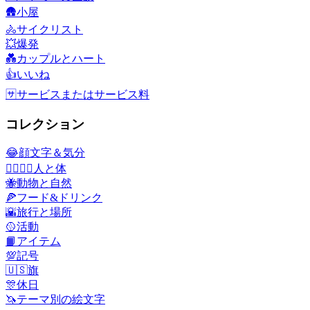
🛖
小屋
🚴
サイクリスト
💥
爆発
💑
カップルとハート
👍
いいね
🈂️
サービスまたはサービス料
コレクション
😂
顔文字＆気分
👩‍❤️‍💋‍👨
人と体
🐝
動物と自然
🍕
フード&ドリンク
🌇
旅行と場所
🥎
活動
📙
アイテム
💯
記号
🇺🇸
旗
🎊
休日
🦄
テーマ別の絵文字