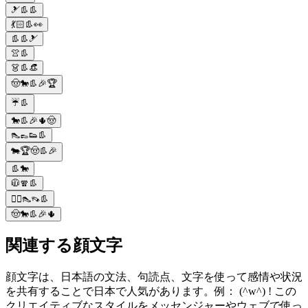
🎿👢👢
💃🏻👢👀
👢👢🎿
👚👢
👗👢👒
🤠🐎👢🎉🏆
☔️👢
🐎👢🎉🌵🤠
👠👞👟👢
🐄🏆🤠👢🎉
👢🐎
🧥🧣👢
🙋‍♀️👠👡👢
🤠🐎👢🎉🌵
関連する顔文字
顔文字は、日本語の文法、句読点、文字を使って感情や状況
を共有することで日本で人気があります。例： (^w^) ! この
クリエイティブなスタイルをメッセンジャーやウェブで使っ