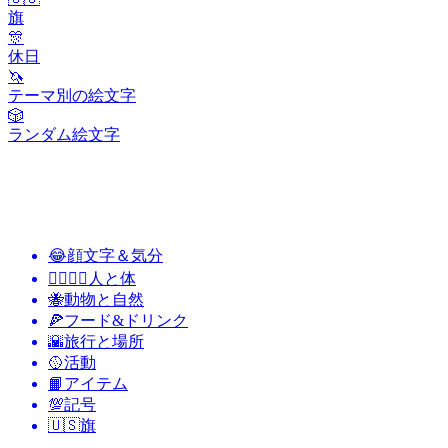
旗
🎊
休日
🦄
テーマ別の絵文字
🎲
ランダム絵文字
😂
顔文字＆気分
👩‍❤️‍💋‍👨
人と体
🐝
動物と自然
🍕
フード&ドリンク
🌇
旅行と場所
🥎
活動
📙
アイテム
💯
記号
🇺🇸
旗