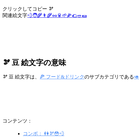
クリックしてコピー 🫘
関連絵文字
💨
🧑‍🌾
👨‍🌾
🥜
🥫
🌱
🌽
🌮
🥗
🌯
🫘 豆 絵文字の意味
🫘 豆 絵文字は、
🍕 フード&ドリンク
のサブカテゴリである

コンテンツ：
コンボ： 👫🫘😳💨