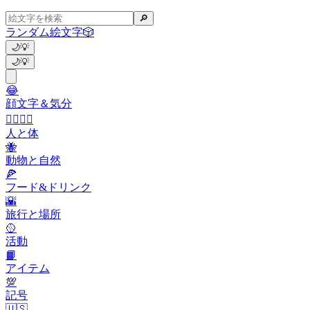
🔎
ランダム絵文字
🎲
🌙
💡
🌙
💡
😂
顔文字＆気分
👩‍❤️‍💋‍👨
人と体
🐝
動物と自然
🍕
フード&ドリンク
🌇
旅行と場所
🥎
活動
📙
アイテム
💯
記号
🇺🇸