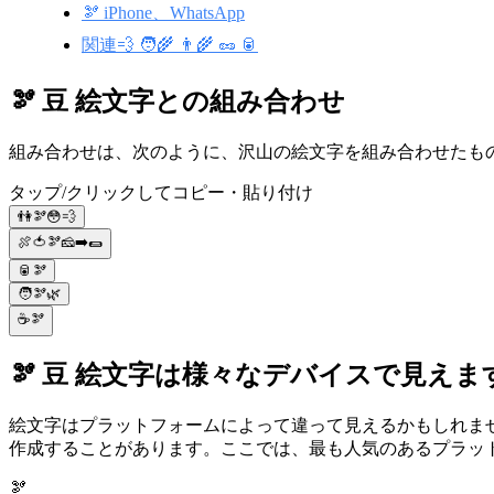
🫘 iPhone、WhatsApp
関連💨 🧑‍🌾 👨‍🌾 🥜 🥫
🫘 豆 絵文字との組み合わせ
組み合わせは、次のように、沢山の絵文字を組み合わせたもので
タップ/クリックしてコピー・貼り付け
👫🫘😳💨
🍖🍅🫘🧀➡️🌯
🥫🫘
🧑🫘🌿
☕🫘
🫘 豆 絵文字は様々なデバイスで見えま
絵文字はプラットフォームによって違って見えるかもしれま
作成することがあります。ここでは、最も人気のあるプラットフ
🫘