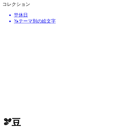
コレクション
🎊
休日
🦄
テーマ別の絵文字
🫘
豆