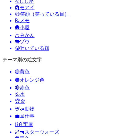
♌
しし座
🗿
モアイ
😊
笑顔（笑っている目）
📝
メモ
🛖
小屋
🍊
みかん
🐘
ゾウ
🤮
吐いている顔
テーマ別の絵文字
🟡
黄色
🟠
オレンジ色
🔴
赤色
💦
水
🏆
金
🦌🦔
動物
💼📊
仕事
⛓️👮
牢屋
🌌🔫
スターウォーズ