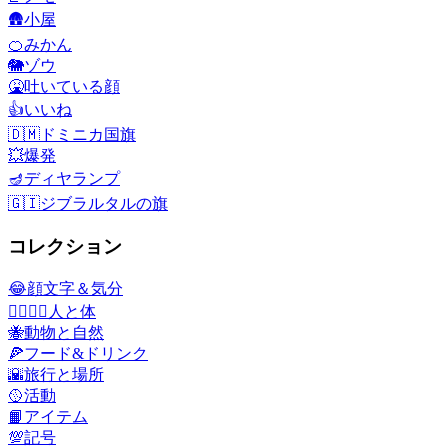
🛖
小屋
🍊
みかん
🐘
ゾウ
🤮
吐いている顔
👍
いいね
🇩🇲
ドミニカ国旗
💥
爆発
🪔
ディヤランプ
🇬🇮
ジブラルタルの旗
コレクション
😂
顔文字＆気分
👩‍❤️‍💋‍👨
人と体
🐝
動物と自然
🍕
フード&ドリンク
🌇
旅行と場所
🥎
活動
📙
アイテム
💯
記号