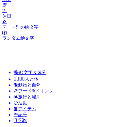
旗
🎊
休日
🦄
テーマ別の絵文字
🎲
ランダム絵文字
😂
顔文字＆気分
👩‍❤️‍💋‍👨
人と体
🐝
動物と自然
🍕
フード&ドリンク
🌇
旅行と場所
🥎
活動
📙
アイテム
💯
記号
🇺🇸
旗