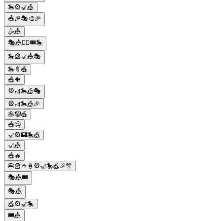
🎠🎡🎢🎪
🎪🎉🎭🎨🎉
🤹🎪
🎭🎪🤹‍♂️🎟️🎠
🎠🎡🎢🎪🎭
🎠🍦🎪
🎪🐠
🎡🎢🎠🎪🎭
🎡🎢🎠🎪🎉
🥞🤡🎪
🎪🤐
🎢🎡🏰🎠🎪
🎢🎪
🎪🔥
🍔🍟🥤🍦🎡🎢🎠🎪🎉🎊
🎭🎪🎟️
🎭🎪
🎪🎡🎢🎠
🎟️🎪