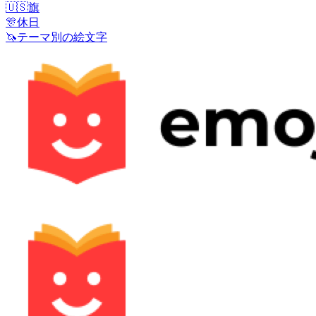
🇺🇸
旗
🎊
休日
🦄
テーマ別の絵文字