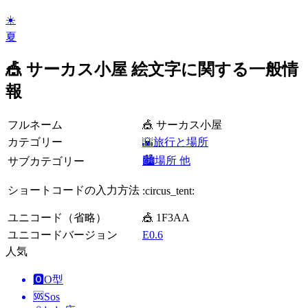
☀️
夏
🎪 サーカス小屋 絵文字に関する一般情
報
フルネーム
🎪 サーカス小屋
カテゴリー
🌇旅行と場所
🏙️場所 他
サブカテゴリー
ショートコードの入力方法
:circus_tent:
ユニコード（省略）
🎪 1F3AA
ユニコードバージョン
E0.6
人気
🅾️
O型
🆘
Sos