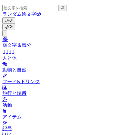
🔎
ランダム絵文字
🎲
🌙
💡
🌙
💡
😂
顔文字＆気分
👩‍❤️‍💋‍👨
人と体
🐝
動物と自然
🍕
フード&ドリンク
🌇
旅行と場所
🥎
活動
📙
アイテム
💯
記号
🇺🇸