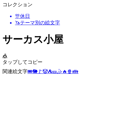
コレクション
🎊
休日
🦄
テーマ別の絵文字
サーカス小屋
🎪
タップしてコピー
関連絵文字
🎟️
🐘
🚩
🤡
⛺
🎫
🤹
🔥
🍿
👪