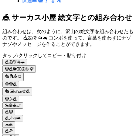
関連🎟️ 🐘 🚩 🤡 ⛺
🎪 サーカス小屋 絵文字との組み合わせ
組み合わせは、次のように、沢山の絵文字を組み合わせたも
のです。 🎪🦁🦒🦓🦛 コンボを使って、言葉を使わずにナゾ
ナゾやメッセージを作ることができます。
タップ/クリックしてコピー・貼り付け
🎪🦁🦒🦓🦛
🤡🎪🐘🤹‍♂🦁🦭🐻
🎭🗿🎪🎨
🥸🤡🎪
🎭🖼🎢🎫🎨🎪
🤡🤹🎪
🎠🎡🎪🎢
🎪🤡
🎪🎶📣📯
🦛🎪
🎪🍕