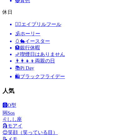
🔵
青色
休日
🙆‍♂️
エイプリルフール
🕉
ホーリー
🥚🐇
イースター
🏦
銀行休暇
🚬
喫煙日はありません
👨‍👩‍👧‍👦
両親の日
📚
Pi Day
🛍
ブラックフライデー
人気
🅾️
O型
🆘
Sos
♌
しし座
🗿
モアイ
😊
笑顔（笑っている目）
📝
メモ