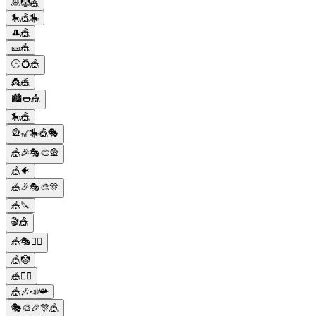
🥞🤡🎪
🎠🎪🎠
🎩🎪
🎫🎪
🕒💍🎪
👸🎪
🏙️🌭🎪
🎠🎪
🎡🎢🎠🎪🎭
🎪🎉🎭🎨🎡
🎪🐠
🎪🎉🎭🎨🎊
🎪🔪
🎬🎪
🎪🎭🤹‍♀️
🎪🤡
🎪🤹‍♀️
🎪🎶📣📯
🎭🎨🎉🎊🎪