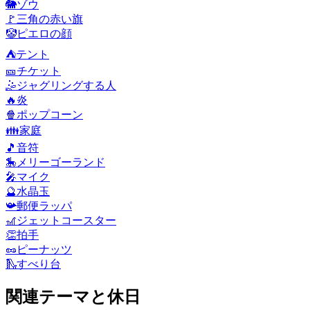
🐘
ゾウ
🚩
三角の赤い旗
🤡
ピエロの顔
⛺
テント
🎫
チケット
🤹
ジャグリングする人
🔥
炎
🍿
ポップコーン
👪
家庭
🎵
音符
🎠
メリーゴーランド
🎤
マイク
🔮
水晶玉
📯
郵便ラッパ
🎢
ジェットコースター
👏
拍手
🥜
ピーナッツ
🛝
すべり台
関連テーマと休日