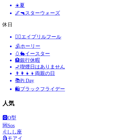
☀️
夏
🌌🔫
スターウォーズ
休日
🙆‍♂️
エイプリルフール
🕉
ホーリー
🥚🐇
イースター
🏦
銀行休暇
🚬
喫煙日はありません
👨‍👩‍👧‍👦
両親の日
📚
Pi Day
🛍
ブラックフライデー
人気
🅾️
O型
🆘
Sos
♌
しし座
🗿
モアイ