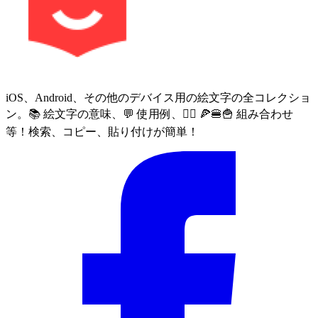
iOS、Android、その他のデバイス用の絵文字の全コレクショ
ン。📚 絵文字の意味、💬 使用例、🙅‍♀️ 🍕🍔🍟 組み合わせ
等！検索、コピー、貼り付けが簡単！