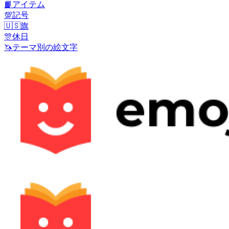
📙
アイテム
💯
記号
🇺🇸
旗
🎊
休日
🦄
テーマ別の絵文字