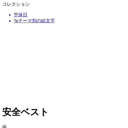
コレクション
🎊
休日
🦄
テーマ別の絵文字
安全ベスト
🦺