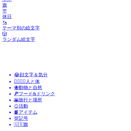
旗
🎊
休日
🦄
テーマ別の絵文字
🎲
ランダム絵文字
😂
顔文字＆気分
👩‍❤️‍💋‍👨
人と体
🐝
動物と自然
🍕
フード&ドリンク
🌇
旅行と場所
🥎
活動
📙
アイテム
💯
記号
🇺🇸
旗