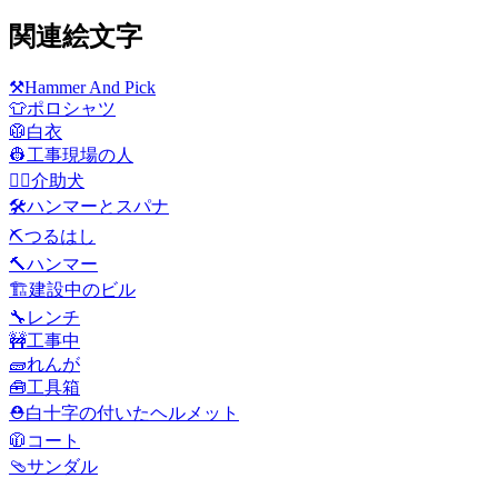
関連絵文字
⚒️
Hammer And Pick
👕
ポロシャツ
🥼
白衣
👷
工事現場の人
🐕‍🦺
介助犬
🛠️
ハンマーとスパナ
⛏️
つるはし
🔨
ハンマー
🏗️
建設中のビル
🔧
レンチ
🚧
工事中
🧱
れんが
🧰
工具箱
⛑️
白十字の付いたヘルメット
🧥
コート
🩴
サンダル