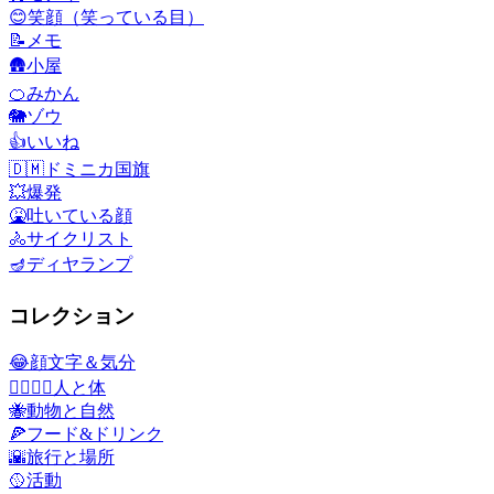
😊
笑顔（笑っている目）
📝
メモ
🛖
小屋
🍊
みかん
🐘
ゾウ
👍
いいね
🇩🇲
ドミニカ国旗
💥
爆発
🤮
吐いている顔
🚴
サイクリスト
🪔
ディヤランプ
コレクション
😂
顔文字＆気分
👩‍❤️‍💋‍👨
人と体
🐝
動物と自然
🍕
フード&ドリンク
🌇
旅行と場所
🥎
活動