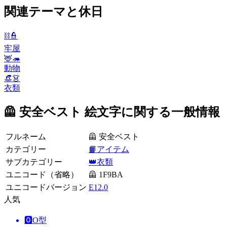
関連テーマと休日
⛓️👮
牢屋
🦌🦔
動物
👒👗
衣類
🦺 安全ベスト 絵文字に関する一般情報
フルネーム
🦺 安全ベスト
カテゴリー
📙アイテム
サブカテゴリー
👑衣類
ユニコード（省略）
🦺 1F9BA
ユニコードバージョン
E12.0
人気
🅾️
O型