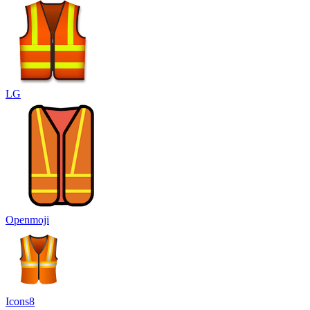
LG
Openmoji
Icons8