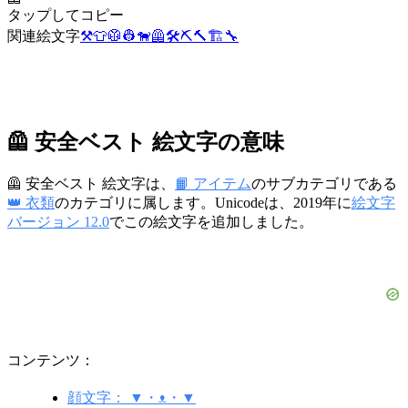
タップしてコピー
関連絵文字
⚒️
👕
🥼
👷
🐕‍🦺
🛠️
⛏️
🔨
🏗️
🔧
🦺 安全ベスト 絵文字の意味
🦺 安全ベスト 絵文字は、
📙 アイテム
のサブカテゴリである
👑 衣類
のカテゴリに属します。Unicodeは、2019年に
絵文字
バージョン 12.0
でこの絵文字を追加しました。
コンテンツ：
顔文字： ▼・ᴥ・▼