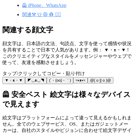
🦺 iPhone、WhatsApp
関連⚒️ 👕 🥼 👷 🐕‍🦺
関連する顔文字
顔文字は、日本語の文法、句読点、文字を使って感情や状況
を共有することで日本で人気があります。例： ▼・ᴥ・▼ !
このクリエイティブなスタイルをメッセンジャーやウェブで
使って、友達を感動させましょう。
タップ/クリックしてコピー・貼り付け
▼・ᴥ・▼
◤◡ᴥ◡◥
(´・(oo)・｀)
≈•ᴥ•≈
@( o || o )@
🦺 安全ベスト 絵文字は様々なデバイス
で見えます
絵文字はプラットフォームによって違って見えるかもしれま
せん。全てのウェブサービス、OS、またはガジェットメー
カーは、自社のスタイルやビジョンに合わせて絵文字デザイ