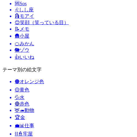
🆘
Sos
♌
しし座
🗿
モアイ
😊
笑顔（笑っている目）
📝
メモ
🛖
小屋
🍊
みかん
🐘
ゾウ
👍
いいね
テーマ別の絵文字
🟠
オレンジ色
🟡
黄色
💦
水
🔴
赤色
🦌🦔
動物
🏆
金
💼📊
仕事
⛓️👮
牢屋