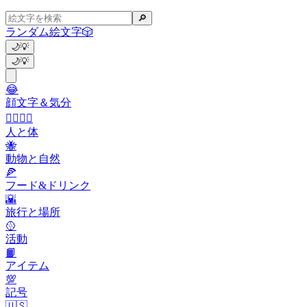
🔎
ランダム絵文字
🎲
🌙
💡
🌙
💡
😂
顔文字＆気分
👩‍❤️‍💋‍👨
人と体
🐝
動物と自然
🍕
フード&ドリンク
🌇
旅行と場所
🥎
活動
📙
アイテム
💯
記号
🇺🇸