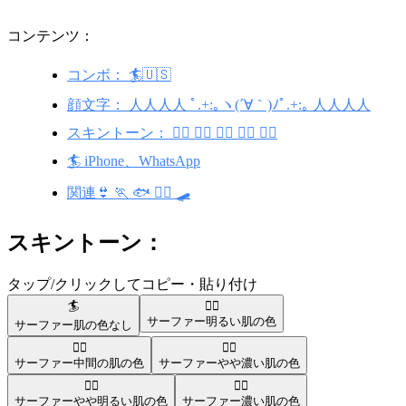
コンテンツ：
コンボ： 🏄🇺🇸
顔文字： 人人人人 ﾟ.+:｡ヽ(´∀｀)ﾉﾟ.+:｡ 人人人人
スキントーン： 🏄🏻 🏄🏽 🏄🏾 🏄🏼 🏄🏿
🏄 iPhone、WhatsApp
関連👙 🏃 🐟 🏄‍♀️ 🛹
スキントーン：
タップ/クリックしてコピー・貼り付け
🏄
🏄🏻
サーファー
明るい肌の色
サーファー
肌の色なし
🏄🏽
🏄🏾
サーファー
中間の肌の色
サーファー
やや濃い肌の色
🏄🏼
🏄🏿
サーファー
やや明るい肌の色
サーファー
濃い肌の色