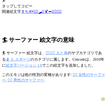
🏄
タップしてコピー
関連絵文字
👙
🏃
🐟
🏄‍♀️
🛹
⛵
🍹
🦈
🏄‍♂️
👳‍♂️
🏄 サーファー 絵文字の意味
🏄 サーファー 絵文字は、
👩‍❤️‍💋‍👨 人と体
のサブカテゴリであ
る
🏂 人 スポーツ
のカテゴリに属します。Unicodeは、2010年
に
絵文字バージョン 1.0
でこの絵文字を追加しました。
このエモジは他の性別の変種があります:
🏄‍♀️ 女性のサーファ
ー
,
🏄‍♂️ 男性のサーファー
.