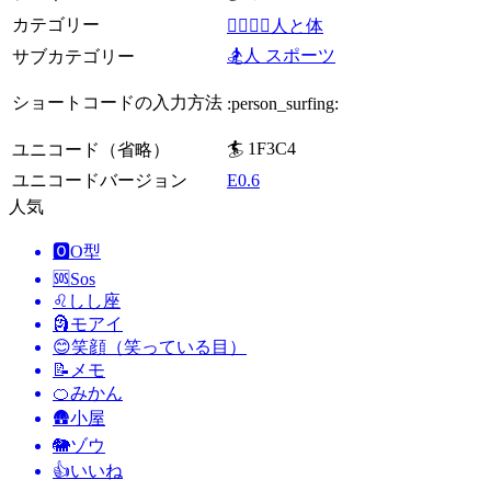
カテゴリー
👩‍❤️‍💋‍👨人と体
🏂人 スポーツ
サブカテゴリー
ショートコードの入力方法
:person_surfing:
🏄 1F3C4
ユニコード（省略）
ユニコードバージョン
E0.6
人気
🅾️
O型
🆘
Sos
♌
しし座
🗿
モアイ
😊
笑顔（笑っている目）
📝
メモ
🍊
みかん
🛖
小屋
🐘
ゾウ
👍
いいね