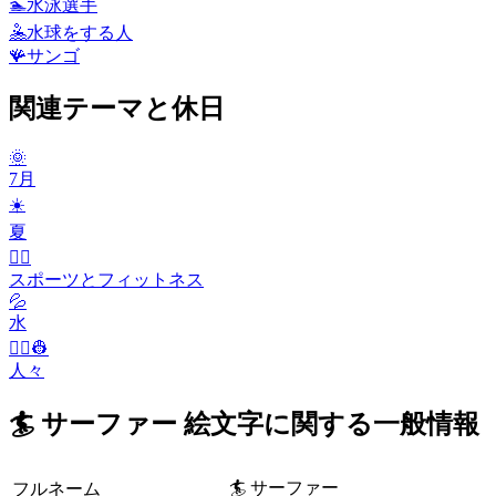
🏊
水泳選手
🤽
水球をする人
🪸
サンゴ
関連テーマと休日
🌞
7月
☀️
夏
🤾‍♀️
スポーツとフィットネス
💦
水
👨‍✈️👷
人々
🏄 サーファー 絵文字に関する一般情報
🏄 サーファー
フルネーム