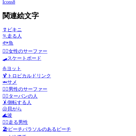
Icons8
関連絵文字
👙
ビキニ
🏃
走る人
🐟
魚
🏄‍♀️
女性のサーファー
🛹
スケートボード
⛵
ヨット
🍹
トロピカルドリンク
🦈
サメ
🏄‍♂️
男性のサーファー
👳‍♂️
ターバンの人
🤸
側転する人
🐚
貝がら
🌊
波
🏃‍♂️
走る男性
🏖️
ビーチパラソルのあるビーチ