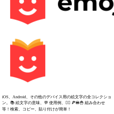
iOS、Android、その他のデバイス用の絵文字の全コレクショ
ン。📚 絵文字の意味、💬 使用例、🙅‍♀️ 🍕🍔🍟 組み合わせ
等！検索、コピー、貼り付けが簡単！