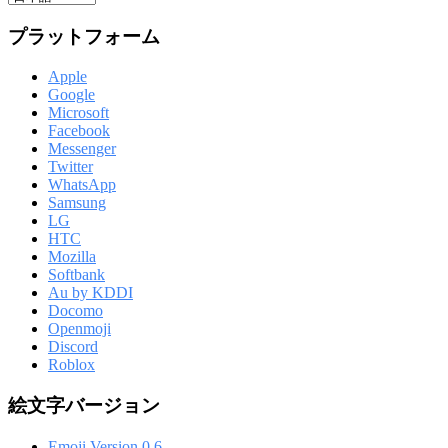
プラットフォーム
Apple
Google
Microsoft
Facebook
Messenger
Twitter
WhatsApp
Samsung
LG
HTC
Mozilla
Softbank
Au by KDDI
Docomo
Openmoji
Discord
Roblox
絵文字バージョン
Emoji Version 0.6