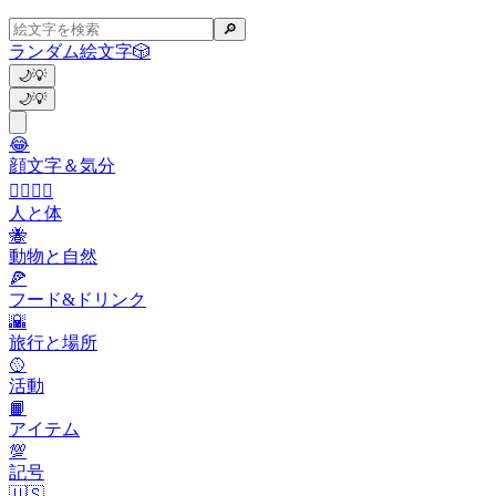
🔎
ランダム絵文字
🎲
🌙
💡
🌙
💡
😂
顔文字＆気分
👩‍❤️‍💋‍👨
人と体
🐝
動物と自然
🍕
フード&ドリンク
🌇
旅行と場所
🥎
活動
📙
アイテム
💯
記号
🇺🇸