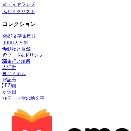
🪔
ディヤランプ
🚴
サイクリスト
コレクション
😂
顔文字＆気分
👩‍❤️‍💋‍👨
人と体
🐝
動物と自然
🍕
フード&ドリンク
🌇
旅行と場所
🥎
活動
📙
アイテム
💯
記号
🇺🇸
旗
🎊
休日
🦄
テーマ別の絵文字