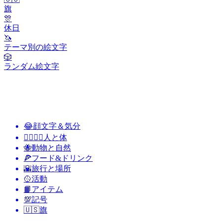
旗
🎊
休日
🦄
テーマ別の絵文字
🎲
ランダム絵文字
😂
顔文字＆気分
👩‍❤️‍💋‍👨
人と体
🐝
動物と自然
🍕
フード&ドリンク
🌇
旅行と場所
🥎
活動
📙
アイテム
💯
記号
🇺🇸
旗