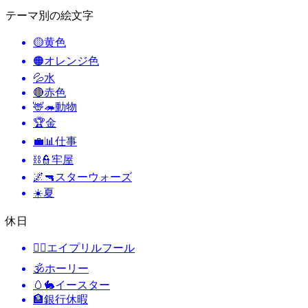
テーマ別の絵文字
🟡
黄色
🟠
オレンジ色
💦
水
🔴
赤色
🦌🦔
動物
🏆
金
💼📊
仕事
⛓️👮
牢屋
🌌🔫
スターウォーズ
☀️
夏
休日
🙆‍♂️
エイプリルフール
🕉
ホーリー
🥚🐇
イースター
🏦
銀行休暇