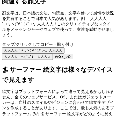
関連する顔文字
顔文字は、日本語の文法、句読点、文字を使って感情や状況
を共有することで日本で人気があります。例： 人人人人
ﾟ.+:｡ヽ(´∀｀)ﾉﾟ.+:｡ 人人人人 ! このクリエイティブなスタイ
ルをメッセンジャーやウェブで使って、友達を感動させまし
ょう。
タップ/クリックしてコピー・貼り付け
人人人人 ﾟ.+:｡ヽ(´∀｀)ﾉﾟ.+:｡ 人人人人
人人人人 へ( ﾟｪﾟ)＿ 人人人人
ᕕ(✿◕‿◕)ᕗ
🏄 サーファー 絵文字は様々なデバイス
で見えます
絵文字はプラットフォームによって違って見えるかもしれま
せん。全てのウェブサービス、OS、またはガジェットメー
カーは、自社のスタイルやビジョンに合わせて絵文字デザイ
ンを作成することがあります。ここでは、最も人気のあるプ
ラットフォームでの 🏄 サーファー 絵文字がどのように見え