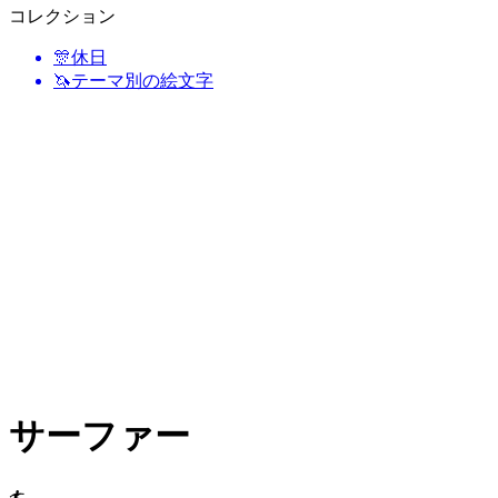
コレクション
🎊
休日
🦄
テーマ別の絵文字
サーファー