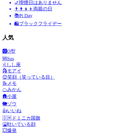
🚬
喫煙日はありません
👨‍👩‍👧‍👦
両親の日
📚
Pi Day
🛍
ブラックフライデー
人気
🅾️
O型
🆘
Sos
♌
しし座
🗿
モアイ
😊
笑顔（笑っている目）
📝
メモ
🍊
みかん
🛖
小屋
🐘
ゾウ
👍
いいね
🇩🇲
ドミニカ国旗
🤮
吐いている顔
💥
爆発