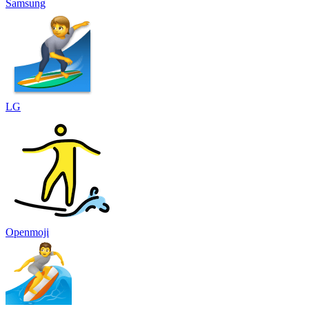
Samsung
LG
Openmoji