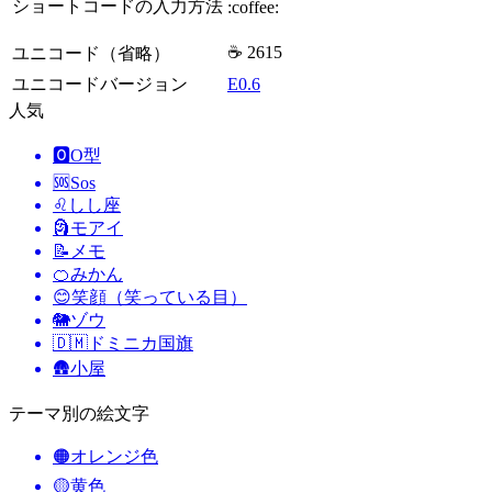
ショートコードの入力方法
:coffee:
☕ 2615
ユニコード（省略）
ユニコードバージョン
E0.6
人気
🅾️
O型
🆘
Sos
♌
しし座
🗿
モアイ
📝
メモ
🍊
みかん
😊
笑顔（笑っている目）
🐘
ゾウ
🇩🇲
ドミニカ国旗
🛖
小屋
テーマ別の絵文字
🟠
オレンジ色
🟡
黄色