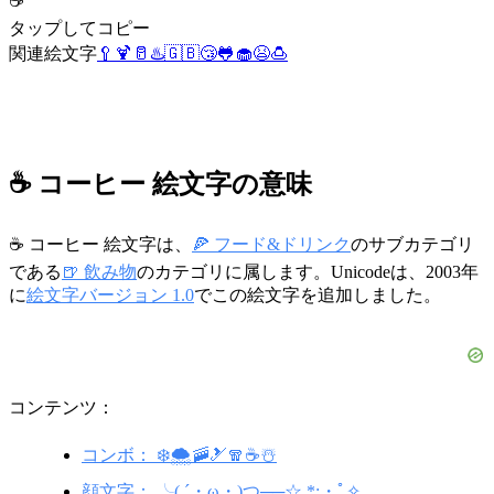
☕
タップしてコピー
関連絵文字
🥄
🍹
🥛
♨️
🇬🇧
😴
🐸
🧁
😫
🍮
☕ コーヒー 絵文字の意味
☕ コーヒー 絵文字は、
🍕 フード&ドリンク
のサブカテゴリ
である
🍺 飲み物
のカテゴリに属します。Unicodeは、2003年
に
絵文字バージョン 1.0
でこの絵文字を追加しました。
コンテンツ：
コンボ： ❄️🌨️🚠🎿🧣☕☃️
顔文字： ╰( ´・ω・)つ──☆ *:・ﾟ✧