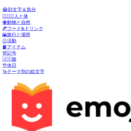
😂
顔文字＆気分
👩‍❤️‍💋‍👨
人と体
🐝
動物と自然
🍕
フード&ドリンク
🌇
旅行と場所
🥎
活動
📙
アイテム
💯
記号
🇺🇸
旗
🎊
休日
🦄
テーマ別の絵文字