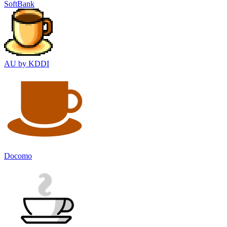
SoftBank
AU by KDDI
Docomo