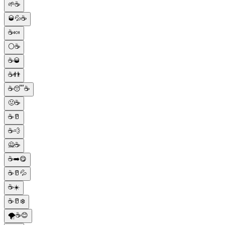
🌱☕
🥃💦☕
☕🍬
⚪️☕
☕🥃
☕👬
☕😴☕
🤢☕
☕🥛
☕💨
🙅☕
☕➡️😋
☕🥛💦
☕☀️
☕🥛❄️
🌪☕😊