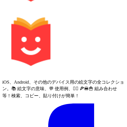
iOS、Android、その他のデバイス用の絵文字の全コレクショ
ン。📚 絵文字の意味、💬 使用例、🙅‍♀️ 🍕🍔🍟 組み合わせ
等！検索、コピー、貼り付けが簡単！