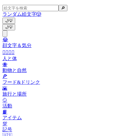
🔎
ランダム絵文字
🎲
🌙
💡
🌙
💡
😂
顔文字＆気分
👩‍❤️‍💋‍👨
人と体
🐝
動物と自然
🍕
フード&ドリンク
🌇
旅行と場所
🥎
活動
📙
アイテム
💯
記号
🇺🇸