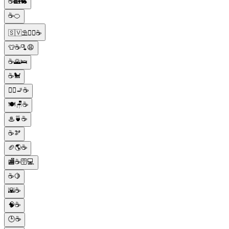
☕🏡🐇
☕🍊
🇸🇻⛱️🏄‍♂️☕
👕☕🫗😩
☕🌄🛌
☕🐩
👮‍♂️🚬☕
🍽🪑☕
♨🍵☕
☕🫘
🏈🌎☕
🏬☕🛜💻
☕🍋
🌇☕
🧠☕
🕒☕