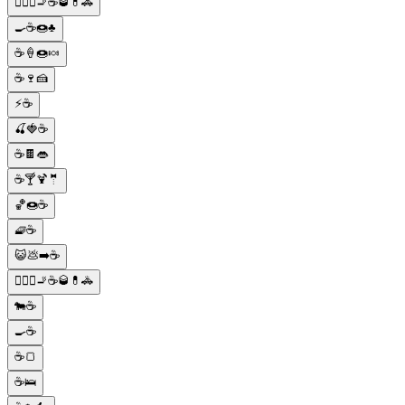
👮🏼‍♂️🚬☕🥃💊🚓
🍳☕🍩♣️
☕🍦🍩🍬
☕🍷🍰
⚡☕
🍒🍓☕
☕🍫👄
☕🍸🍹🤵
🏀🍩☕
🧇☕
😺💩➡️☕
👮🏼‍♂️🚬☕🥃💊🚓
🐄☕
🍳☕
☕🍞
☕🛌