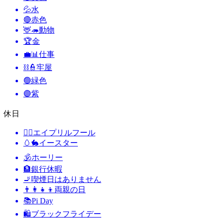
💦
水
🔴
赤色
🦌🦔
動物
🏆
金
💼📊
仕事
⛓️👮
牢屋
🟢
緑色
🟣
紫
休日
🙆‍♂️
エイプリルフール
🥚🐇
イースター
🕉
ホーリー
🏦
銀行休暇
🚬
喫煙日はありません
👨‍👩‍👧‍👦
両親の日
📚
Pi Day
🛍
ブラックフライデー