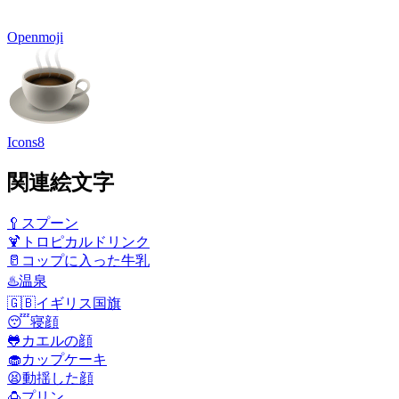
Openmoji
Icons8
関連絵文字
🥄
スプーン
🍹
トロピカルドリンク
🥛
コップに入った牛乳
♨️
温泉
🇬🇧
イギリス国旗
😴
寝顔
🐸
カエルの顔
🧁
カップケーキ
😫
動揺した顔
🍮
プリン