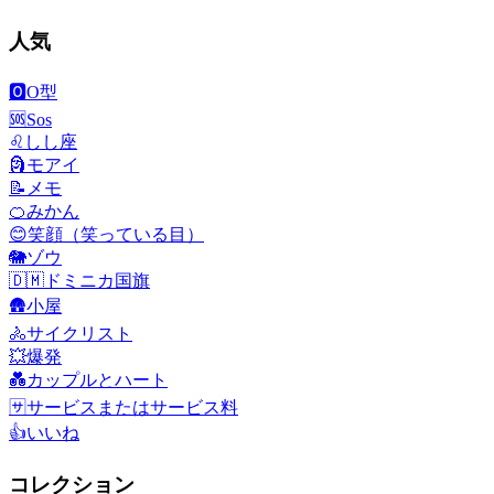
人気
🅾️
O型
🆘
Sos
♌
しし座
🗿
モアイ
📝
メモ
🍊
みかん
😊
笑顔（笑っている目）
🐘
ゾウ
🇩🇲
ドミニカ国旗
🛖
小屋
🚴
サイクリスト
💥
爆発
💑
カップルとハート
🈂️
サービスまたはサービス料
👍
いいね
コレクション