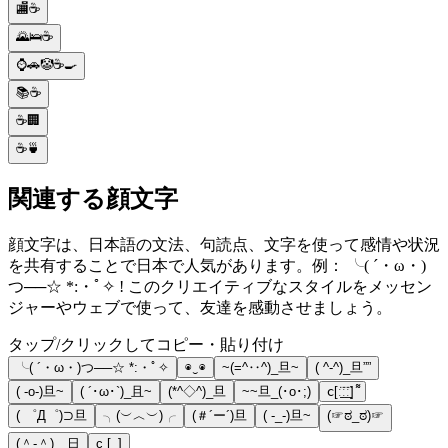
🏬☕
🌄🛌☕
⌚🚗🤡☕🍳
📚☕
☕🏢
☕🍵
関連する顔文字
顔文字は、日本語の文法、句読点、文字を使って感情や状況
を共有することで日本で人気があります。例： ╰( ´・ω・)
つ──☆ *:・ﾟ✧ ! このクリエイティブなスタイルをメッセン
ジャーやウェブで使って、友達を感動させましょう。
タップ/クリックしてコピー・貼り付け
╰( ´・ω・)つ──☆ *:・ﾟ✧
◉‿◉
~(=^‥^)_旦~
( ^-^)_旦””
( -о-)旦~
( ´･ω･`)_且~
(*^◇^)_旦
~~旦_(･o･;)
ⅽ[ː̠̈ː̠̈ː̠̈] ͌
( ゜Д゜)⊃旦
╮(︶︿︶)╭
(＃´ー´)旦
( -_-)旦~
(☞ಠ_ಠ)☞
(＾-＾)＿日
с [_]