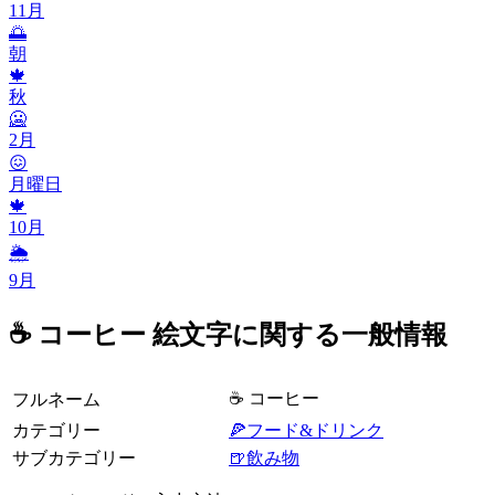
11月
🌅
朝
🍁
秋
🥶
2月
😖
月曜日
🍁
10月
🌦
9月
☕ コーヒー 絵文字に関する一般情報
☕ コーヒー
フルネーム
カテゴリー
🍕フード&ドリンク
サブカテゴリー
🍺飲み物