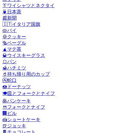
👔
ワイシャツとネクタイ
🍵
日本茶
📰
新聞
🇮🇹
イタリア国旗
🥧
パイ
🍪
クッキー
🥯
ベーグル
🧉
マテ茶
🥃
ウイスキーグラス
🍞
パン
🍯
ハチミツ
🥤
持ち帰り用のカップ
🚰
蛇口
🍩
ドーナッツ
🍽️
皿とフォークとナイフ
🥞
パンケーキ
🍴
フォークとナイフ
🏢
ビル
🍰
ショートケーキ
🍺
ジョッキ
🍫
チョコレート