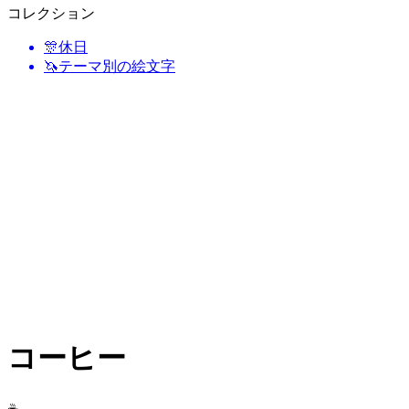
コレクション
🎊
休日
🦄
テーマ別の絵文字
コーヒー