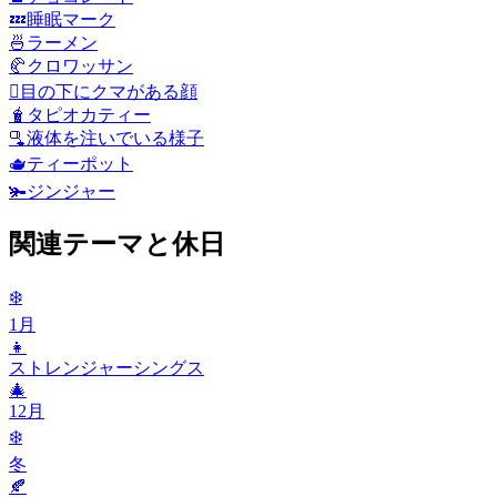
💤
睡眠マーク
🍜
ラーメン
🥐
クロワッサン
🫩
目の下にクマがある顔
🧋
タピオカティー
🫗
液体を注いでいる様子
🫖
ティーポット
🫚
ジンジャー
関連テーマと休日
❄️
1月
👧
ストレンジャーシングス
🎄
12月
❄️
冬
🍂