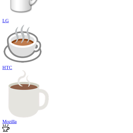
LG
HTC
Mozilla