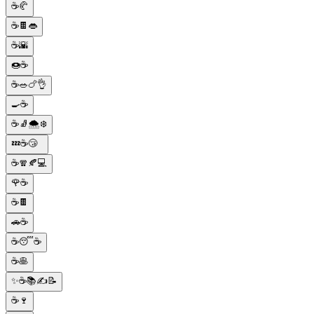
☕🥐
☕🍫👄
☕🌇
🍩☕
☕🥗🍗👌
🍳☕
☕🧦🌨❄️
💤☕😴
☕🧣🍂💻
🌹☕
☕🍫
🚗☕
☕😴☕
☕🥞
✨☕📚✍📝
☕🍷