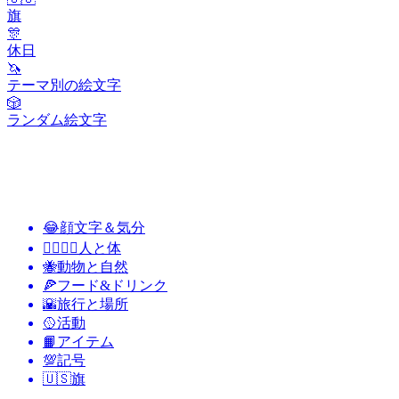
旗
🎊
休日
🦄
テーマ別の絵文字
🎲
ランダム絵文字
😂
顔文字＆気分
👩‍❤️‍💋‍👨
人と体
🐝
動物と自然
🍕
フード&ドリンク
🌇
旅行と場所
🥎
活動
📙
アイテム
💯
記号
🇺🇸
旗