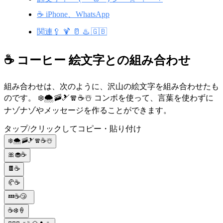
☕ iPhone、WhatsApp
関連🥄 🍹 🥛 ♨️ 🇬🇧
☕ コーヒー 絵文字との組み合わせ
組み合わせは、次のように、沢山の絵文字を組み合わせたも
のです。 ❄️🌨️🚠🎿🧣☕☃️ コンボを使って、言葉を使わずに
ナゾナゾやメッセージを作ることができます。
タップ/クリックしてコピー・貼り付け
❄️🌨️🚠🎿🧣☕☃️
🎀🧁☕
🍫☕
🥐☕
💤☕😴
☕❄️🍦