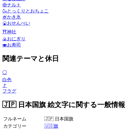
🍥
ナルト
🍶
とっくりとおちょこ
🍧
かき氷
🍘
おせんべい
⛩️
神社
🍙
おにぎり
🍣
お寿司
関連テーマと休日
⚪
白色
🚩
フラグ
🇯🇵 日本国旗 絵文字に関する一般情報
フルネーム
🇯🇵 日本国旗
カテゴリー
🇺🇸旗