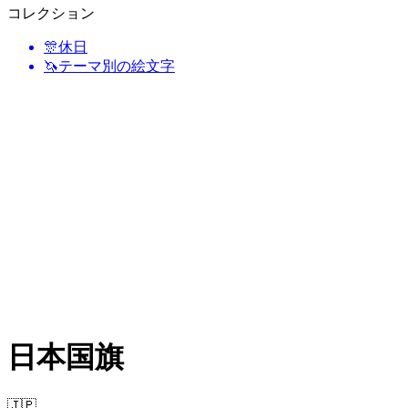
コレクション
🎊
休日
🦄
テーマ別の絵文字
日本国旗
🇯🇵