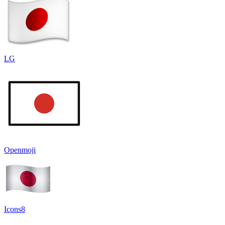
LG
Openmoji
Icons8