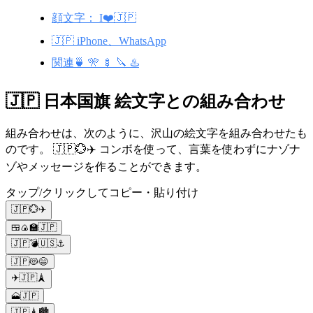
顔文字： I❤️🇯🇵
🇯🇵 iPhone、WhatsApp
関連🍵 🎌 🍢 🔪 ♨️
🇯🇵 日本国旗 絵文字との組み合わせ
組み合わせは、次のように、沢山の絵文字を組み合わせたも
のです。 🇯🇵💮✈️ コンボを使って、言葉を使わずにナゾナ
ゾやメッセージを作ることができます。
タップ/クリックしてコピー・貼り付け
🇯🇵💮✈️
🍱🍙🏫🇯🇵
🇯🇵💣🇺🇸⚓
🇯🇵😻😄
✈️🇯🇵🗼
🗻🇯🇵
🇯🇵🗼🏙