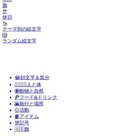
旗
🎊
休日
🦄
テーマ別の絵文字
🎲
ランダム絵文字
😂
顔文字＆気分
👩‍❤️‍💋‍👨
人と体
🐝
動物と自然
🍕
フード&ドリンク
🌇
旅行と場所
🥎
活動
📙
アイテム
💯
記号
🇺🇸
旗