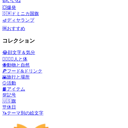
👍
いいね
💥
爆発
🇩🇲
ドミニカ国旗
🪔
ディヤランプ
🆒
おすすめ
コレクション
😂
顔文字＆気分
👩‍❤️‍💋‍👨
人と体
🐝
動物と自然
🍕
フード&ドリンク
🌇
旅行と場所
🥎
活動
📙
アイテム
💯
記号
🇺🇸
旗
🎊
休日
🦄
テーマ別の絵文字