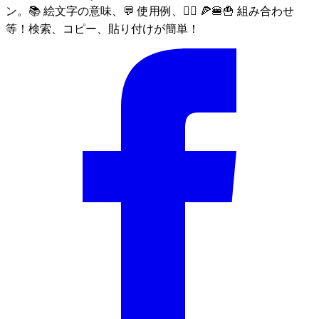
ン。📚 絵文字の意味、💬 使用例、🙅‍♀️ 🍕🍔🍟 組み合わせ
等！検索、コピー、貼り付けが簡単！