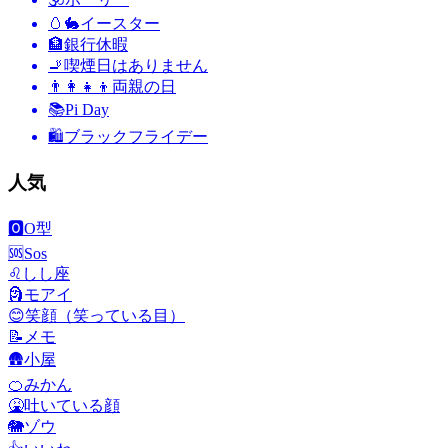
🥚🐇
イースター
🏦
銀行休暇
🚬
喫煙日はありません
👨‍👩‍👧‍👦
両親の日
📚
Pi Day
🛍
ブラックフライデー
人気
🅾️
O型
🆘
Sos
♌
しし座
🗿
モアイ
😊
笑顔（笑っている目）
📝
メモ
🛖
小屋
🍊
みかん
🤮
吐いている顔
🐘
ゾウ