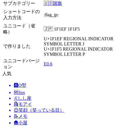
サブカテゴリー
🇺🇸国旗
ショートコードの
:flag_jp:
入力方法
ユニコード（省
🇯🇵 1F1EF 1F1F5
略）
U+1F1EF
REGIONAL INDICATOR
SYMBOL LETTER J
で作りました
U+1F1F5
REGIONAL INDICATOR
SYMBOL LETTER P
ユニコードバージ
E0.6
ョン
人気
🅾️
O型
🆘
Sos
♌
しし座
🗿
モアイ
😊
笑顔（笑っている目）
📝
メモ
🛖
小屋