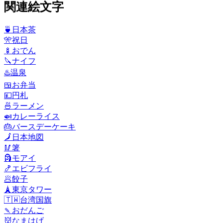
関連絵文字
🍵
日本茶
🎌
祝日
🍢
おでん
🔪
ナイフ
♨️
温泉
🍱
お弁当
💴
円札
🍜
ラーメン
🍛
カレーライス
🎂
バースデーケーキ
🗾
日本地図
🥢
箸
🗿
モアイ
🍤
エビフライ
🥟
餃子
🗼
東京タワー
🇹🇼
台湾国旗
🍡
おだんご
👹
なまはげ