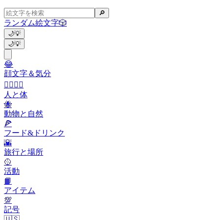
🔎
ランダム絵文字
🎲
🌙
💡
🌙
💡
😂
顔文字＆気分
👩‍❤️‍💋‍👨
人と体
🐝
動物と自然
🍕
フード&ドリンク
🌇
旅行と場所
🥎
活動
📙
アイテム
💯
記号
🇺🇸