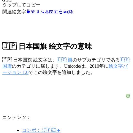
タップしてコピー
関連絵文字
🍵
🎌
🍢
🔪
♨️
🍱
💴
🍜
🍛
🎂
🇯🇵 日本国旗 絵文字の意味
🇯🇵 日本国旗 絵文字は、
🇺🇸 旗
のサブカテゴリである
🇺🇸
国旗
のカテゴリに属します。Unicodeは、2010年に
絵文字バ
ージョン 1.0
でこの絵文字を追加しました。
コンテンツ：
コンボ： 🇯🇵💮✈️