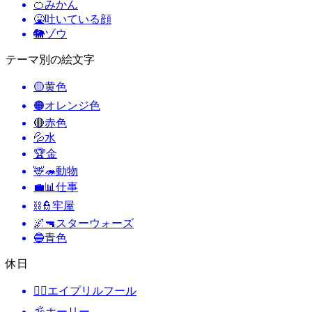
🍊
みかん
🤮
吐いている顔
🐘
ゾウ
テーマ別の絵文字
🟡
黄色
🟠
オレンジ色
🔴
赤色
💦
水
🏆
金
🦌🦔
動物
💼📊
仕事
⛓️👮
牢屋
🌌🔫
スターウォーズ
🔵
青色
休日
🙆‍♂️
エイプリルフール
🕉
ホーリー