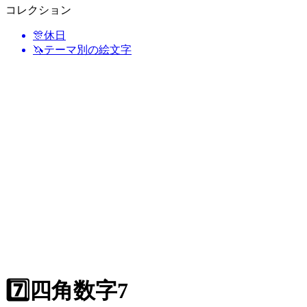
コレクション
🎊
休日
🦄
テーマ別の絵文字
7️⃣
四角数字7