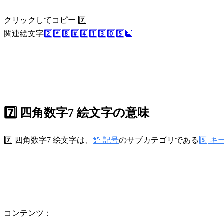
クリックしてコピー 7️⃣
関連絵文字
2️⃣
*️⃣
8️⃣
#️⃣
4️⃣
1️⃣
3️⃣
0️⃣
5️⃣
🔟
7️⃣ 四角数字7 絵文字の意味
7️⃣ 四角数字7 絵文字は、
💯 記号
のサブカテゴリである
5️⃣ 
コンテンツ：