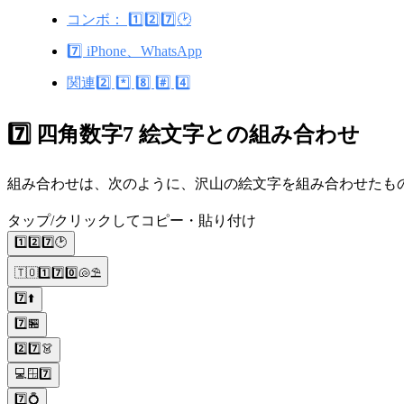
コンボ： 1️⃣2️⃣7️⃣🕑
7️⃣ iPhone、WhatsApp
関連2️⃣ *️⃣ 8️⃣ #️⃣ 4️⃣
7️⃣ 四角数字7 絵文字との組み合わせ
組み合わせは、次のように、沢山の絵文字を組み合わせたものです
タップ/クリックしてコピー・貼り付け
1️⃣2️⃣7️⃣🕑
🇹🇴1️⃣7️⃣0️⃣🐚⛱️
7️⃣⬆️
7️⃣🏪
2️⃣7️⃣👗
💻🪟7️⃣
7️⃣💍