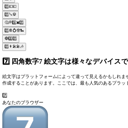
7️⃣💷💷
7️⃣🔪💀
🤔💭5️⃣✖️7️⃣
7️⃣📔💍🤓🐍
🔵2️⃣7️⃣
7️⃣👨‍🎤🎤🎶
7️⃣ 四角数字7 絵文字は様々なデバイス
絵文字はプラットフォームによって違って見えるかもしれま
作成することがあります。ここでは、最も人気のあるプラットフ
7️⃣
あなたのブラウザー