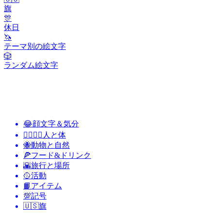
旗
🎊
休日
🦄
テーマ別の絵文字
🎲
ランダム絵文字
😂
顔文字＆気分
👩‍❤️‍💋‍👨
人と体
🐝
動物と自然
🍕
フード&ドリンク
🌇
旅行と場所
🥎
活動
📙
アイテム
💯
記号
🇺🇸
旗