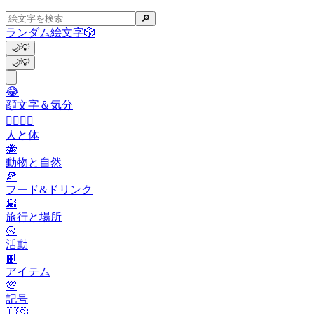
🔎
ランダム絵文字
🎲
🌙
💡
🌙
💡
😂
顔文字＆気分
👩‍❤️‍💋‍👨
人と体
🐝
動物と自然
🍕
フード&ドリンク
🌇
旅行と場所
🥎
活動
📙
アイテム
💯
記号
🇺🇸