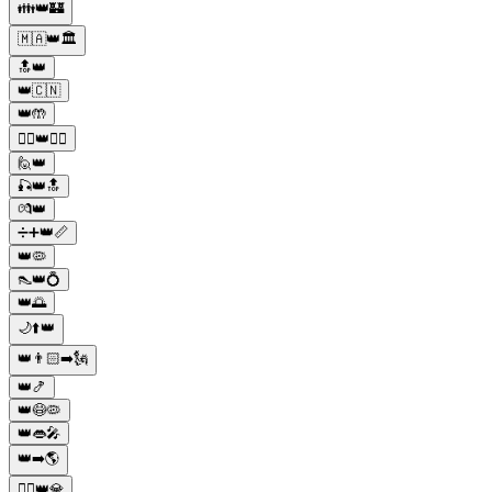
👪👑🏰
🇲🇦👑🏛️
🔝👑
👑🇨🇳
👑🤲
💂‍♂️👑💂‍♀️
🙋👑
🎣👑🔝
💏👑
➗➕👑📏
👑🦠
👠👑💍
👑🌅
🌙⬆️👑
👑👨🏻➡️🗽
👑🍤
👑😷🦠
👑👄🎤
👑➡️🌎
👱‍♂️👑💎