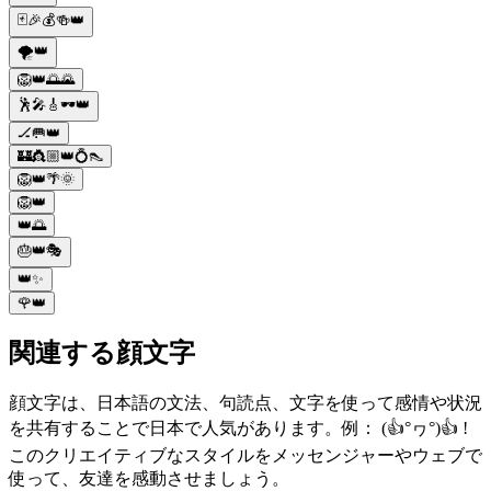
🃏🎉💰🍻👑
🌪️👑
🦁👑🌅🌄
🕺🎤🎸🕶️👑
🏒🥅👑
🏰👸🏼👑💍👠
🦁👑🌴🌞
🦁👑
👑🌅
🎂👑🎭
👑✨
🌹👑
関連する顔文字
顔文字は、日本語の文法、句読点、文字を使って感情や状況
を共有することで日本で人気があります。例： (👍°ヮ°)👍 !
このクリエイティブなスタイルをメッセンジャーやウェブで
使って、友達を感動させましょう。