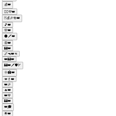
💰👑
🧜‍♀️💜👑
🃏💰🎉🍻👑
🎵👑
🌸👑
🌑🗡️👑
🦋👑
🏰👑
🌌🔫👑👊
👑🏰👑
🏰👑🗡️🛡️🏹
🌞🏟️👑
💋💄👑
👑🎉
🔥👑
👑🌹
🏰👑
👑🎓
🌟👑