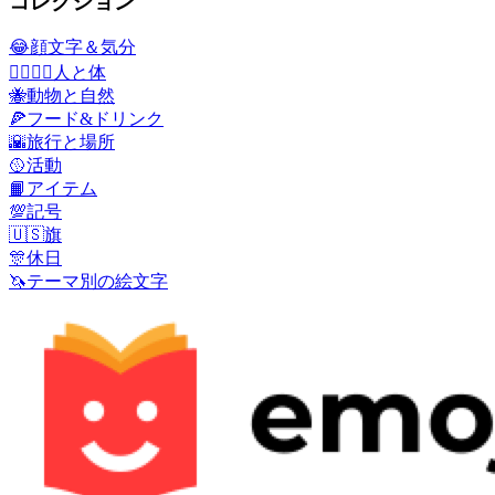
コレクション
😂
顔文字＆気分
👩‍❤️‍💋‍👨
人と体
🐝
動物と自然
🍕
フード&ドリンク
🌇
旅行と場所
🥎
活動
📙
アイテム
💯
記号
🇺🇸
旗
🎊
休日
🦄
テーマ別の絵文字