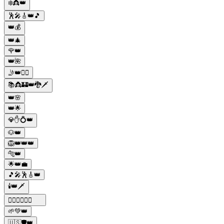
❄️👸👑
🕺🎤🎸👑🎵
👑💰
👑🎄
🌹👑
👑🌺
🤳👑💁‍♀️
📚👸🏰👑🐉🗡️
👑🌸
👑🌟
💎✋💍👑
🐶👑
🦁👑👑👑
🐅👑
🌟👑💼
🎵🎤🕺🎸👑
🕯️👑🗡️
🕵️‍♂️🔫🍝🍷👑
🌱💚👑
🇺🇸🛡️👑