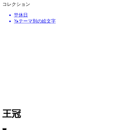
コレクション
🎊
休日
🦄
テーマ別の絵文字
王冠
👑