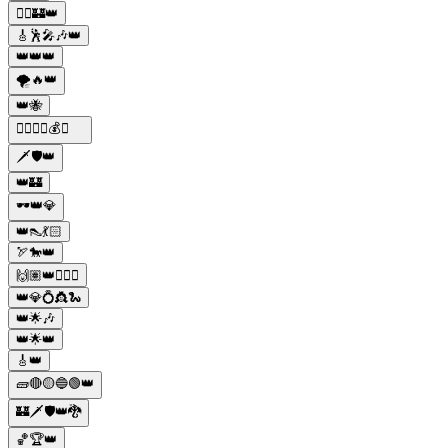
🏃‍♀️🏰👑
🎸🕺🎤🎶👑
👑👑👑
🌪️🔥👑
👑🐝
🕵️‍♂️🔫🚗💰👑
🗡️🛡️👑
👑🏰
🕶️👑💎
👑👠💃🏻
🏹🐎👑
🙌🏽👑💁🏽‍♀️
👑💎💍👸🐍
👑🌟🎶
👑🌟👑
🎸👑
🧱🔴🟡🔵🟢👑
🏰🗡️🛡️👑🐉
🏀🏆👑