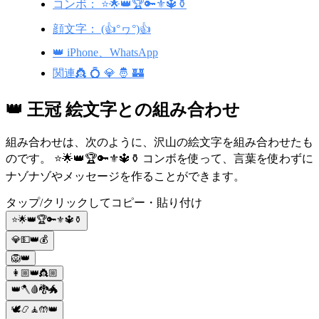
コンボ： ⭐️🌟👑🏆🔑⚜️🔱⚱️
顔文字： (👍°ヮ°)👍
👑 iPhone、WhatsApp
関連👸 💍 💎 🤴 🏰
👑 王冠 絵文字との組み合わせ
組み合わせは、次のように、沢山の絵文字を組み合わせたも
のです。 ⭐️🌟👑🏆🔑⚜️🔱⚱️ コンボを使って、言葉を使わずに
ナゾナゾやメッセージを作ることができます。
タップ/クリックしてコピー・貼り付け
⭐️🌟👑🏆🔑⚜️🔱⚱️
💎💵👑💰
🦁👑
👩🏼👑👸🏼
👑🪓🩸🐉🐲
🕊️📿🧘🤲👑