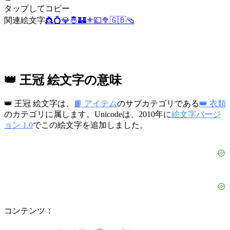
タップしてコピー
関連絵文字
👸
💍
💎
🤴
🏰
⚜️
💷
🥦
🇬🇧
🩴
👑 王冠 絵文字の意味
👑 王冠 絵文字は、
📙 アイテム
のサブカテゴリである
👑 衣類
のカテゴリに属します。Unicodeは、2010年に
絵文字バージ
ョン 1.0
でこの絵文字を追加しました。
コンテンツ：