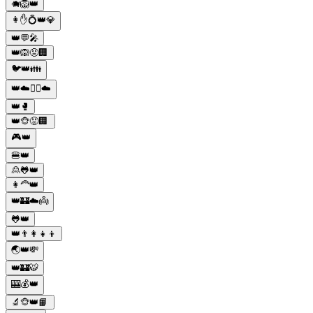
🐗🦁👑
👩✋💍👑💎
👑💬🎤
👑🙉😡🏢
🐦👑👪
👑☁️🧚‍♂️☁️
👑🥊
👑🐵😡🏢
🎮👑
🍔👑
🙎🐸👑
👩‍🦰👑
👑🏰☁️👼
🐸👑
👑👨‍👩‍👧‍👦
🌏👑💸
👑🏰🐯
🎰💰👑
🔬🐵👑📙