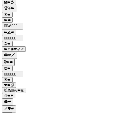
🏰👑💍
🏆🥇👑
🌟👑
👑💼
🕵️‍♂️💰💼🔫👑
👑🌊👑
🕵️‍♂️🔫👑🚬💼
🦁👑
👑👨🏿🎹🎷🎶
🏟️👑🗡️
🎖️👑💼
🦁👑
🕵️‍♂️🔫👑🚬🍝
🌟👑
🖤👑👹
🐭👸🏼👠👑🎀
📒👑⚱️
🏟️👑
🗡️🛡️👑