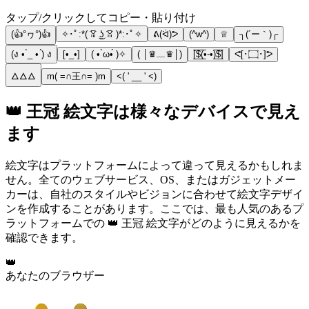
タップ/クリックしてコピー・貼り付け
(👍°ヮ°)👍
✧･ﾟ:*( ͡ꈍ ͜ʖ̫ ͡ꈍ )*:･ﾟ✧
ᕕ(ᐛ)ᕗ
(^w^)
♕
┐(´ー｀)┌
(ง • ̀_ • ́) ง
[•_•]
( • ̀ω•́ )✧
( │♛﹏♛│)
[̲̅$̲̅(̲̅•-•)̲̅$̲̅]
ᕙ[･۝･]ᕗ
🜂🜂🜂
m( =∩王∩= )m
<( ' __ ' <)
👑 王冠 絵文字は様々なデバイスで見え
ます
絵文字はプラットフォームによって違って見えるかもしれま
せん。全てのウェブサービス、OS、またはガジェットメー
カーは、自社のスタイルやビジョンに合わせて絵文字デザイ
ンを作成することがあります。ここでは、最も人気のあるプ
ラットフォームでの 👑 王冠 絵文字がどのように見えるかを
確認できます。
👑
あなたのブラウザー