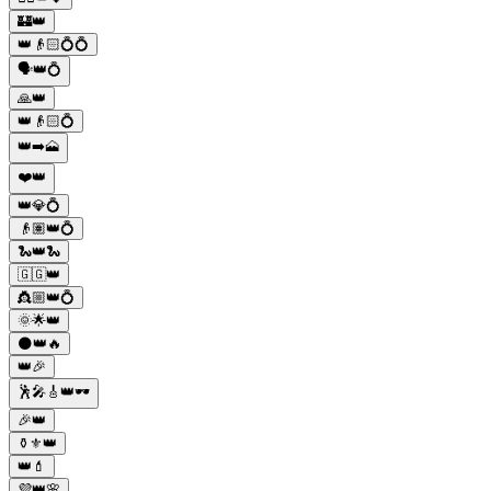
🏰👑
👑👴🏻💍💍
🗣👑💍
🙏👑
👑👴🏻💍
👑➡️🗻
❤️👑
👑💎💍
👴🏽👑💍
🐍👑🐍
🇬🇬👑
👸🏼👑💍
🌞🌟👑
🌑👑🔥
👑🎉
🕺🎤🎸👑🕶️
🎉👑
⚱️⚜️👑
👑💄
💜👑🌸