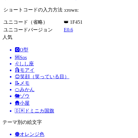
ショートコードの入力方法
:crown:
ユニコード（省略）
👑 1F451
ユニコードバージョン
E0.6
人気
🅾️
O型
🆘
Sos
♌
しし座
🗿
モアイ
😊
笑顔（笑っている目）
📝
メモ
🍊
みかん
🐘
ゾウ
🛖
小屋
🇩🇲
ドミニカ国旗
テーマ別の絵文字
🟠
オレンジ色