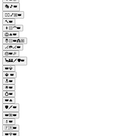
🎭🎵👑
💁‍♀️💅🏼👑
🔨👑
👩🏻‍🦰👑
🦁🔥👑
🤴🏻👑👸🏼
🏒🥅🏒👑
🎂👑🎉
🦕🏰🗡️🛡️👑
👑💎
🔱 👑
🔝👑
🌟👑
💍👑
👑🔥
🛡️🗡️👑
👑🌺👑
💄👑
🇫🇷👑
👑🌹👑