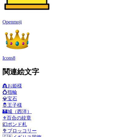
Openmoji
Icons8
関連絵文字
👸
お姫様
💍
指輪
💎
宝石
🤴
王子様
🏰
城（西洋）
⚜️
百合の紋章
💷
ポンド札
🥦
ブロッコリー