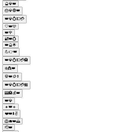
🔮💎👑
🎂💎🟢👑
👑💎💍💵💳
🤍👑🩵
👑🌹
🔐👑💍
👑🔮🌟
💪👉👑
👑💎💍💵💳🏨
❄️👸👑
💀👑🪙⚱️
👑💎💍💵💳🏪
🎰🏨💰👑
👑💎
🔸👑🔹
❤️👑⬇️✌️
🦁🐗👑🌅
🫡👑