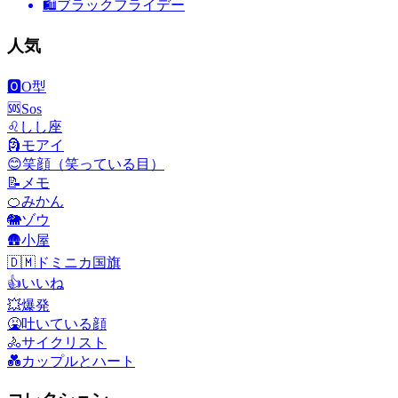
🛍
ブラックフライデー
人気
🅾️
O型
🆘
Sos
♌
しし座
🗿
モアイ
😊
笑顔（笑っている目）
📝
メモ
🍊
みかん
🐘
ゾウ
🛖
小屋
🇩🇲
ドミニカ国旗
👍
いいね
💥
爆発
🤮
吐いている顔
🚴
サイクリスト
💑
カップルとハート