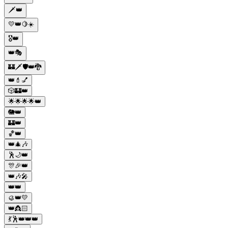
🗡️👑
💛👑🍋☀️
🎖️👑
👑🎭
🏰🗡️🛡️👑🐉
👑💄💅
🎲🏰👑
🌟🌟🌟🌟👑
🐘👑
🏰👑
🏀👑
👑🎄🎶
🕺🌙👑
🎊🎉👑
👑🎶🎤
👑👑
🥮👑💛
👑👸🏻
💃🕺👑👑👑