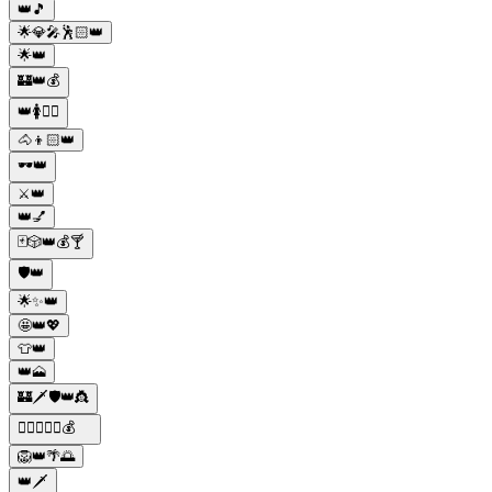
👑🎵
🌟💎🎤🕺🏻👑
🌟👑
🏰👑💰
👑🚺👩‍⚕️
🐴👦🏻👑
🕶️👑
⚔️👑
👑💅
🃏🎲👑💰🍸
🛡️👑
🌟✨👑
🤩👑💖
👕👑
👑🗻
🏰🗡️🛡️👑👸
🕵️‍♂️🔫👑🚬💰
🦁👑🌴🌅
👑🗡️