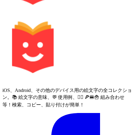
iOS、Android、その他のデバイス用の絵文字の全コレクショ
ン。📚 絵文字の意味、💬 使用例、🙅‍♀️ 🍕🍔🍟 組み合わせ
等！検索、コピー、貼り付けが簡単！