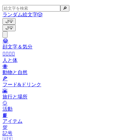
🔎
ランダム絵文字
🎲
🌙
💡
🌙
💡
😂
顔文字＆気分
👩‍❤️‍💋‍👨
人と体
🐝
動物と自然
🍕
フード&ドリンク
🌇
旅行と場所
🥎
活動
📙
アイテム
💯
記号
🇺🇸