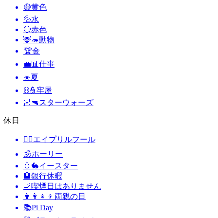
🟡
黄色
💦
水
🔴
赤色
🦌🦔
動物
🏆
金
💼📊
仕事
☀️
夏
⛓️👮
牢屋
🌌🔫
スターウォーズ
休日
🙆‍♂️
エイプリルフール
🕉
ホーリー
🥚🐇
イースター
🏦
銀行休暇
🚬
喫煙日はありません
👨‍👩‍👧‍👦
両親の日
📚
Pi Day