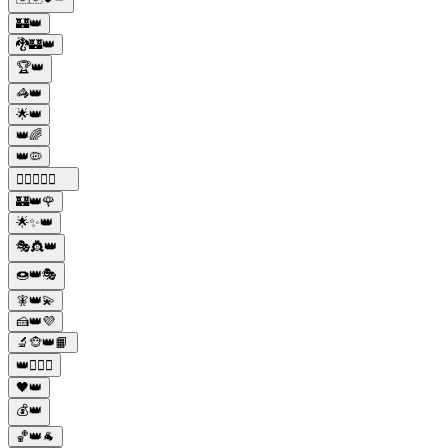
🏰👑
🐉🏰👑
🏆👑
🦓👑
🌟👑
👑🌈
👑🦠
✊🏽👊🏽👑
🏰👑🌹
🌟✨👑
🎭👸👑
🍩👑🎭
🧚👑💫
🍰👑💜
🔬🐵👑📙
👑🧔🏻‍♂️
🖤👑
💰👑
🏀👑🐐