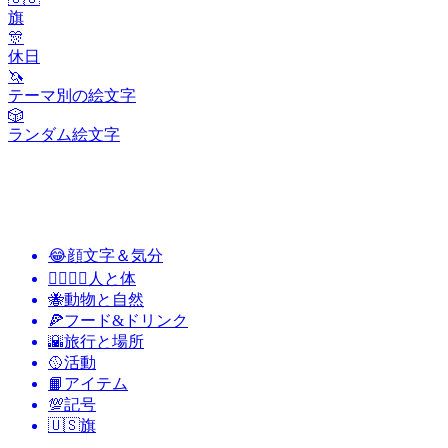
旗
🎊
休日
🦄
テーマ別の絵文字
🎲
ランダム絵文字
😂
顔文字＆気分
👩‍❤️‍💋‍👨
人と体
🐝
動物と自然
🍕
フード&ドリンク
🌇
旅行と場所
🥎
活動
📙
アイテム
💯
記号
🇺🇸
旗