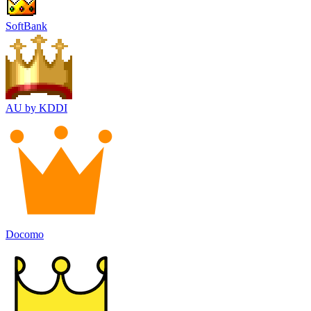
SoftBank
AU by KDDI
Docomo