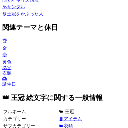
🇬🇧
イギリス国旗
🩴
サンダル
🫅
王冠をかぶった人
関連テーマと休日
🏆
金
🟡
黄色
👒👗
衣類
🎂
誕生日
👑 王冠 絵文字に関する一般情報
フルネーム
👑 王冠
カテゴリー
📙アイテム
サブカテゴリー
👑衣類