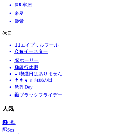
⛓️👮
牢屋
☀️
夏
🟣
紫
休日
🙆‍♂️
エイプリルフール
🥚🐇
イースター
🕉
ホーリー
🏦
銀行休暇
🚬
喫煙日はありません
👨‍👩‍👧‍👦
両親の日
📚
Pi Day
🛍
ブラックフライデー
人気
🅾️
O型
🆘
Sos