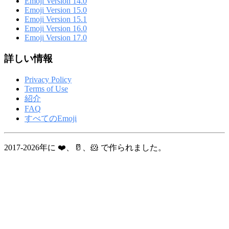
Emoji Version 14.0
Emoji Version 15.0
Emoji Version 15.1
Emoji Version 16.0
Emoji Version 17.0
詳しい情報
Privacy Policy
Terms of Use
紹介
FAQ
すべてのEmoji
2017-2026年に ❤️、🥛、🐹 で作られました。