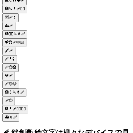
💻🍨👭❤️🩹
🏥🔪💊🩹👨‍⚕️
🆘🩹💊
🚑🩹
🏥👩‍⚕️🔪💊🩹
💝💍🩹🫶🏻
🖋️🩹
🩹💊🧪
🩹🤕🏥
💔🩹
🩹🤕😷
🏥💉🔪💊🩹
🩹🤕
🏨💊🩹👨‍⚕️👩‍⚕️
🚑💉🩹
🩹 絆創膏 絵文字は様々なデバイスで見