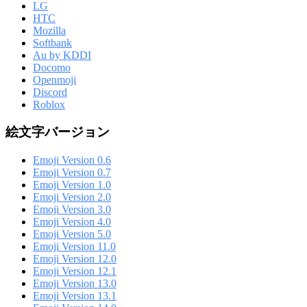
LG
HTC
Mozilla
Softbank
Au by KDDI
Docomo
Openmoji
Discord
Roblox
絵文字バージョン
Emoji Version 0.6
Emoji Version 0.7
Emoji Version 1.0
Emoji Version 2.0
Emoji Version 3.0
Emoji Version 4.0
Emoji Version 5.0
Emoji Version 11.0
Emoji Version 12.0
Emoji Version 12.1
Emoji Version 13.0
Emoji Version 13.1