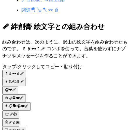
関連🪂 🪕 🪓 🩲 🩸
🩹 絆創膏 絵文字との組み合わせ
組み合わせは、次のように、沢山の絵文字を組み合わせたも
のです。 💊💉🕶️💄🩹 コンボを使って、言葉を使わずにナゾ
ナゾやメッセージを作ることができます。
タップ/クリックしてコピー・貼り付け
💊💉🕶️💄🩹
👧🛝🤕🩸🩹
🎧❤🩹
🍻🤝🥃❤️🩹
👩📋🗣😭❤️🩹
👉🩹👍
👺🩹👍🏿