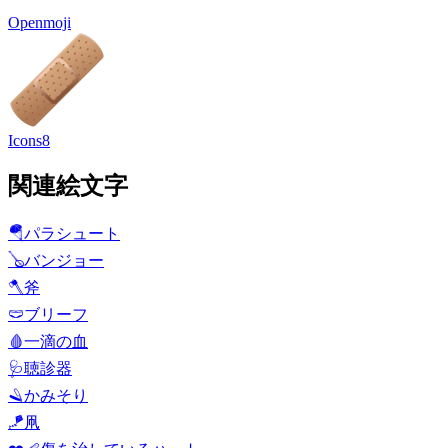
Openmoji
Icons8
関連絵文字
🪂
パラシュート
🪕
バンジョー
🪓
斧
🩲
ブリーフ
🩸
一滴の血
🩺
聴診器
🪒
かみそり
🪁
凧