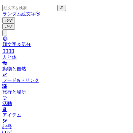
🔎
ランダム絵文字
🎲
🌙
💡
🌙
💡
😂
顔文字＆気分
👩‍❤️‍💋‍👨
人と体
🐝
動物と自然
🍕
フード&ドリンク
🌇
旅行と場所
🥎
活動
📙
アイテム
💯
記号
🇺🇸