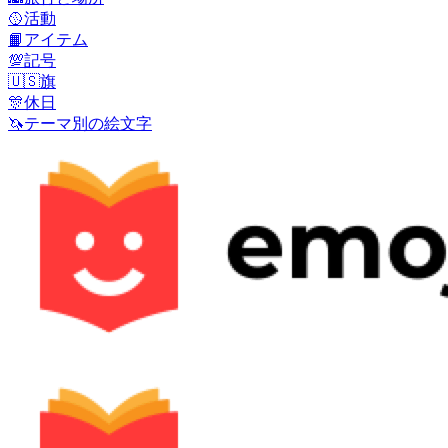
🥎
活動
📙
アイテム
💯
記号
🇺🇸
旗
🎊
休日
🦄
テーマ別の絵文字