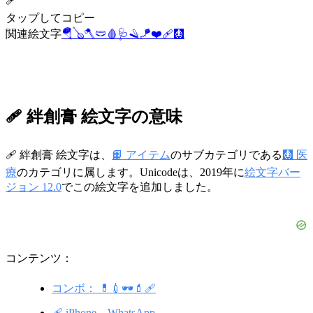
🩹
タップしてコピー
関連絵文字
🪂
🪕
🪓
🩲
🩸
🩺
🪒
🪁
❤️‍🩹
🩻
🩹 絆創膏 絵文字の意味
🩹 絆創膏 絵文字は、
📙 アイテム
のサブカテゴリである
🩻 医
療
のカテゴリに属します。Unicodeは、2019年に
絵文字バー
ジョン 12.0
でこの絵文字を追加しました。
コンテンツ：
コンボ： 💊💉🕶️💄🩹
🩹 iPhone、WhatsApp