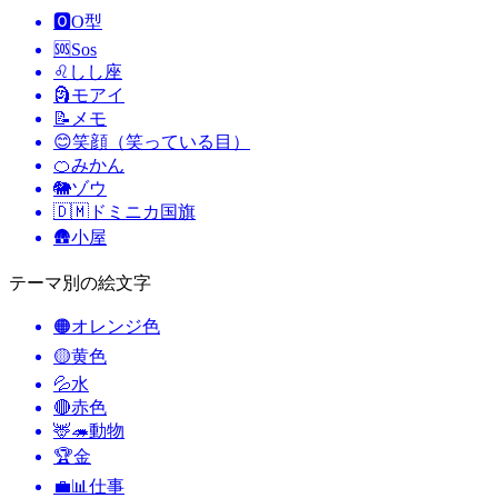
🅾️
O型
🆘
Sos
♌
しし座
🗿
モアイ
📝
メモ
😊
笑顔（笑っている目）
🍊
みかん
🐘
ゾウ
🇩🇲
ドミニカ国旗
🛖
小屋
テーマ別の絵文字
🟠
オレンジ色
🟡
黄色
💦
水
🔴
赤色
🦌🦔
動物
🏆
金
💼📊
仕事