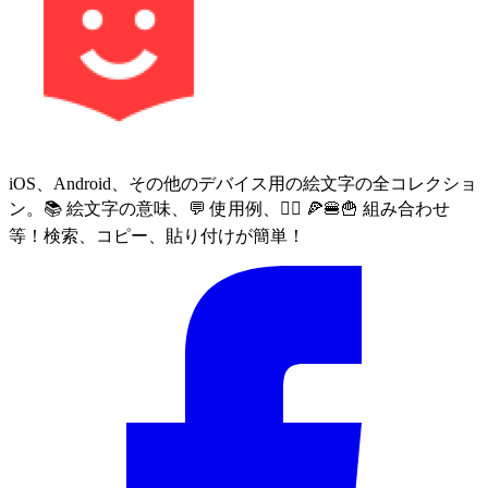
iOS、Android、その他のデバイス用の絵文字の全コレクショ
ン。📚 絵文字の意味、💬 使用例、🙅‍♀️ 🍕🍔🍟 組み合わせ
等！検索、コピー、貼り付けが簡単！