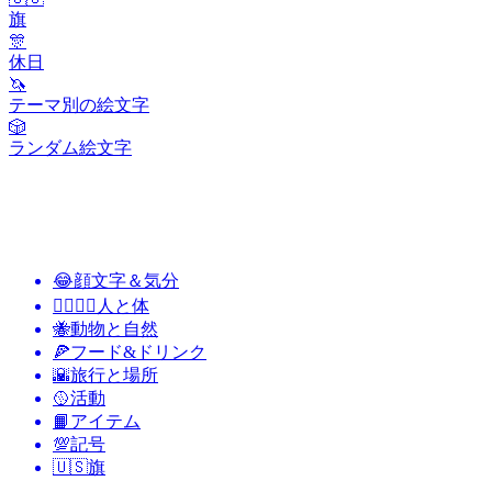
旗
🎊
休日
🦄
テーマ別の絵文字
🎲
ランダム絵文字
😂
顔文字＆気分
👩‍❤️‍💋‍👨
人と体
🐝
動物と自然
🍕
フード&ドリンク
🌇
旅行と場所
🥎
活動
📙
アイテム
💯
記号
🇺🇸
旗