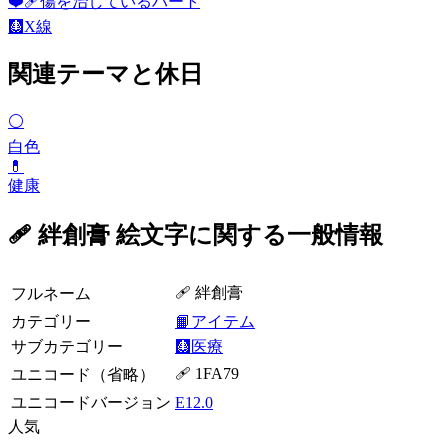
❤️‍🩹
傷を治しているハート
🩻
X線
関連テーマと休日
⚪
白色
💊
健康
🩹 絆創膏 絵文字に関する一般情報
🩹 絆創膏
フルネーム
カテゴリー
📙アイテム
サブカテゴリー
🩻医療
🩹 1FA79
ユニコード（省略）
ユニコードバージョン
E12.0
人気