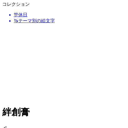
コレクション
🎊
休日
🦄
テーマ別の絵文字
絆創膏