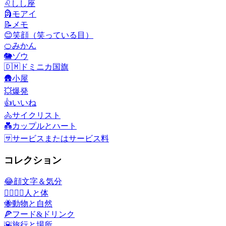
♌
しし座
🗿
モアイ
📝
メモ
😊
笑顔（笑っている目）
🍊
みかん
🐘
ゾウ
🇩🇲
ドミニカ国旗
🛖
小屋
💥
爆発
👍
いいね
🚴
サイクリスト
💑
カップルとハート
🈂️
サービスまたはサービス料
コレクション
😂
顔文字＆気分
👩‍❤️‍💋‍👨
人と体
🐝
動物と自然
🍕
フード&ドリンク
🌇
旅行と場所