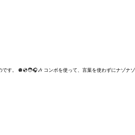
す。 🪩💿🧑🎧🎶 コンボを使って、言葉を使わずにナゾ