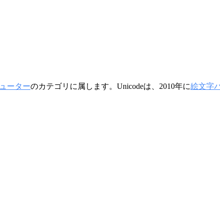
ピューター
のカテゴリに属します。Unicodeは、2010年に
絵文字バ