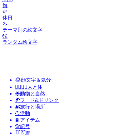
旗
🎊
休日
🦄
テーマ別の絵文字
🎲
ランダム絵文字
😂
顔文字＆気分
👩‍❤️‍💋‍👨
人と体
🐝
動物と自然
🍕
フード&ドリンク
🌇
旅行と場所
🥎
活動
📙
アイテム
💯
記号
🇺🇸
旗