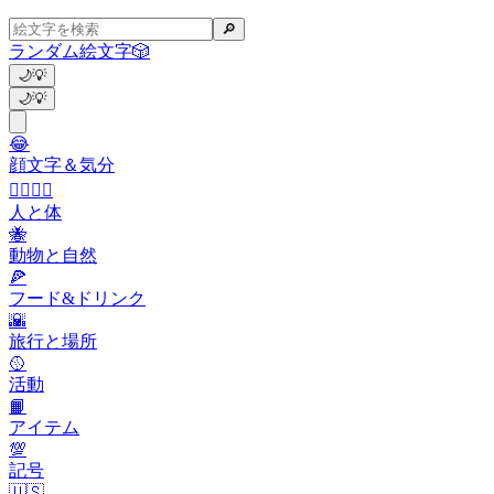
🔎
ランダム絵文字
🎲
🌙
💡
🌙
💡
😂
顔文字＆気分
👩‍❤️‍💋‍👨
人と体
🐝
動物と自然
🍕
フード&ドリンク
🌇
旅行と場所
🥎
活動
📙
アイテム
💯
記号
🇺🇸