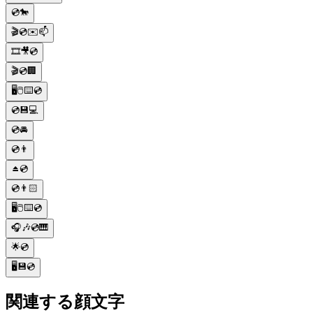
💿🐎
🎬💿✉️📫
🎞🎥💿
🎬💿🏢
🖥🖱⌨️💿
💿💾💻
💿🚘
💿👨
⏏️💿
💿👨🏻
🖥🖱⌨️💿
🎧🎶💿🎹
🌟💿
🖥️💾💿
関連する顔文字