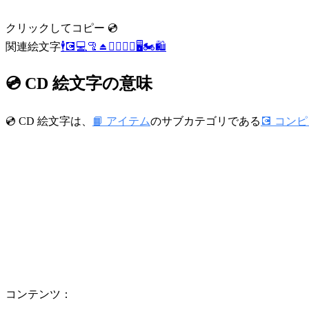
クリックしてコピー 💿
関連絵文字
🕴️
💽
💻
🦿
⏏️
🧍‍♂️
🧍‍♀️
🖥️
🏍️
🛍️
💿 CD 絵文字の意味
💿 CD 絵文字は、
📙 アイテム
のサブカテゴリである
💽 コン
コンテンツ：