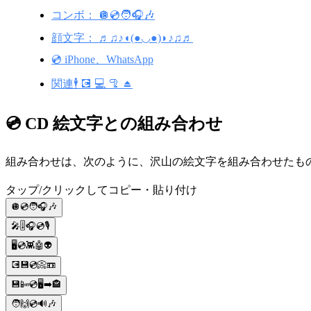
コンボ： 🪩💿🧑🎧🎶
顔文字： ♬♫♪◖(●◡●)◗♪♫♬
💿 iPhone、WhatsApp
関連🕴️ 💽 💻 🦿 ⏏️
💿 CD 絵文字との組み合わせ
組み合わせは、次のように、沢山の絵文字を組み合わせたもので
タップ/クリックしてコピー・貼り付け
🪩💿🧑🎧🎶
🎤🎚🎧💿🎙
🖥💿👾🤖👽
💽💾💿📀📼
💾📴💿🖥️➡️🏤
🧑🙌💿🔊🎶