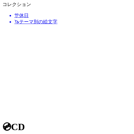
コレクション
🎊
休日
🦄
テーマ別の絵文字
💿
CD