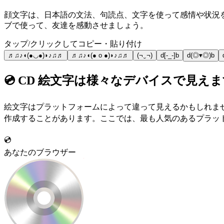
顔文字は、日本語の文法、句読点、文字を使って感情や状況を共
ブで使って、友達を感動させましょう。
タップ/クリックしてコピー・貼り付け
♬♫♪◖(●◡●)◗♪♫♬
♬♫♪◖(● o ●)◗♪♫♬
(¬‿¬)
d[-_-]b
d(◎▾◎)b
💿 CD 絵文字は様々なデバイスで見え
絵文字はプラットフォームによって違って見えるかもしれま
作成することがあります。ここでは、最も人気のあるプラットフ
💿
あなたのブラウザー