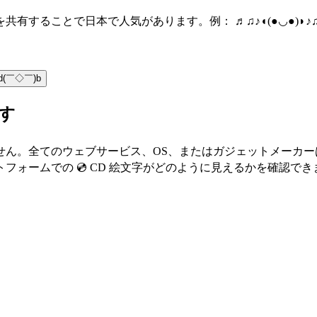
有することで日本で人気があります。例： ♬♫♪◖(●◡●)◗♪
d(￣◇￣)b
ます
せん。全てのウェブサービス、OS、またはガジェットメーカ
ォームでの 💿 CD 絵文字がどのように見えるかを確認でき