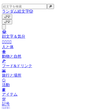
🔎
ランダム絵文字
🎲
🌙
💡
🌙
💡
😂
顔文字＆気分
👩‍❤️‍💋‍👨
人と体
🐝
動物と自然
🍕
フード&ドリンク
🌇
旅行と場所
🥎
活動
📙
アイテム
💯
記号
🇺🇸