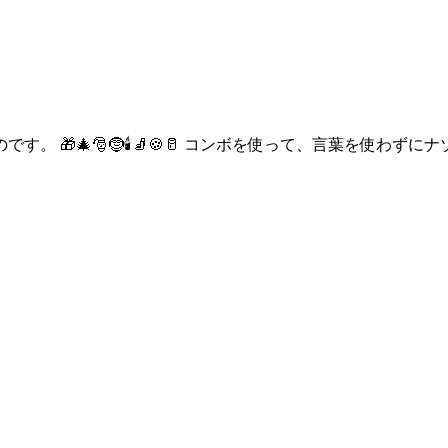
 🎁🎄🎅🤶🕯🧦🍪🥛 コンボを使って、言葉を使わ