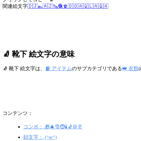
関連絵文字
🇩🇯
👞
🇦🇿
🦦
🧶
🧣
🇩🇴
🇦🇶
🇱🇦
🇶🇦
🧦 靴下 絵文字の意味
🧦 靴下 絵文字は、
📙 アイテム
のサブカテゴリである
👑 衣類
コンテンツ：
コンボ： 🎁🎄🎅🤶🕯🧦🍪🥛
顔文字： (^w^)