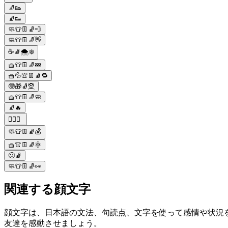
🧦👟
🧦👟
🧼👕👖🧦💨
🧼👕👖🧦👋
☕🧦🌨❄️
🧺👕👖🧦💤
🧺💦👚👖🧦🔁
🤓🎁🧦🧝
🧺👕👖🧦🧼
🧦🔥
🏋️‍♂️🧦
🧼👕👖🧦💰
🧺👚👖🧦🌞
🤢🧦
🧼👕👖🧦👀
関連する顔文字
顔文字は、日本語の文法、句読点、文字を使って感情や状況を共
友達を感動させましょう。