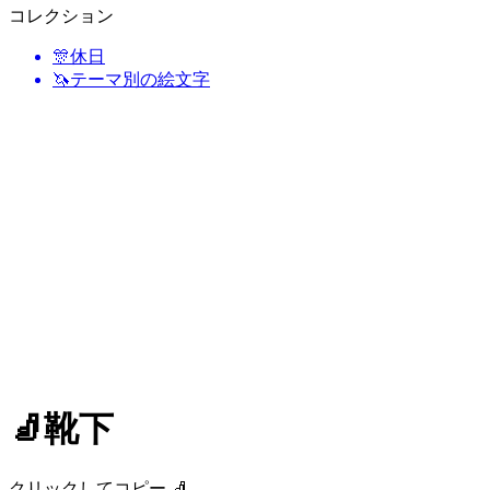
コレクション
🎊
休日
🦄
テーマ別の絵文字
🧦
靴下
クリックしてコピー 🧦