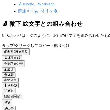
🧦 iPhone、WhatsApp
関連🇩🇯 👞 🇦🇿 🦦 🧶
🧦 靴下 絵文字との組み合わせ
組み合わせは、次のように、沢山の絵文字を組み合わせたものです。
タップ/クリックしてコピー・貼り付け
🎁🎄🎅🤶🕯🧦🍪🥛
🫄🧦🧸🍼👶
⛄🥧🎂🧦🕛☃️
🎄🎁🧦
🎅🧦🎁
🧥🧤🧦👢
🤰🧦🍼🪹
🎈🧦🎊
🧝🏻🧦🆓😁
🧦🗑️
🧦🫷😖