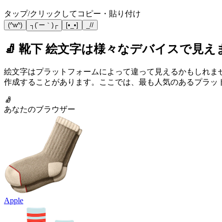
タップ/クリックしてコピー・貼り付け
(^w^)
┐(´ー｀)┌
[•_•]
_//
🧦 靴下 絵文字は様々なデバイスで見え
絵文字はプラットフォームによって違って見えるかもしれま
作成することがあります。ここでは、最も人気のあるプラットフ
🧦
あなたのブラウザー
Apple