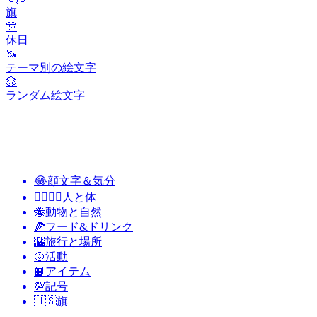
旗
🎊
休日
🦄
テーマ別の絵文字
🎲
ランダム絵文字
😂
顔文字＆気分
👩‍❤️‍💋‍👨
人と体
🐝
動物と自然
🍕
フード&ドリンク
🌇
旅行と場所
🥎
活動
📙
アイテム
💯
記号
🇺🇸
旗