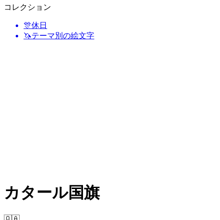
コレクション
🎊
休日
🦄
テーマ別の絵文字
カタール国旗
🇶🇦