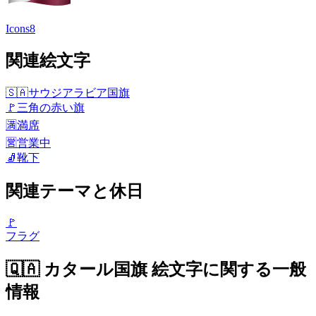
Icons8
関連絵文字
🇸🇦
サウジアラビア国旗
🚩
三角の赤い旗
🈵
満席
🈺
営業中
🧦
靴下
関連テーマと休日
🚩
フラグ
🇶🇦 カタール国旗 絵文字に関する一般
情報