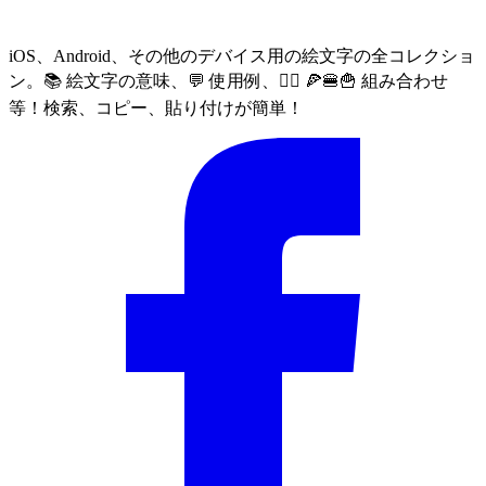
iOS、Android、その他のデバイス用の絵文字の全コレクショ
ン。📚 絵文字の意味、💬 使用例、🙅‍♀️ 🍕🍔🍟 組み合わせ
等！検索、コピー、貼り付けが簡単！