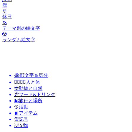
旗
🎊
休日
🦄
テーマ別の絵文字
🎲
ランダム絵文字
😂
顔文字＆気分
👩‍❤️‍💋‍👨
人と体
🐝
動物と自然
🍕
フード&ドリンク
🌇
旅行と場所
🥎
活動
📙
アイテム
💯
記号
🇺🇸
旗