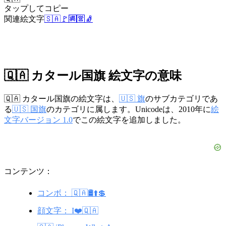
タップしてコピー
関連絵文字
🇸🇦
🚩
🈵
🈺
🧦
🇶🇦 カタール国旗 絵文字の意味
🇶🇦 カタール国旗の絵文字は、
🇺🇸 旗
のサブカテゴリであ
る
🇺🇸 国旗
のカテゴリに属します。Unicodeは、2010年に
絵
文字バージョン 1.0
でこの絵文字を追加しました。
コンテンツ：
コンボ： 🇶🇦🛢️⬆️💲
顔文字： I❤️🇶🇦