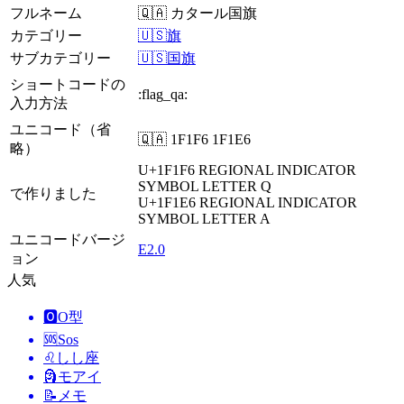
フルネーム
🇶🇦 カタール国旗
カテゴリー
🇺🇸旗
サブカテゴリー
🇺🇸国旗
ショートコードの
:flag_qa:
入力方法
ユニコード（省
🇶🇦 1F1F6 1F1E6
略）
U+1F1F6
REGIONAL INDICATOR
SYMBOL LETTER Q
で作りました
U+1F1E6
REGIONAL INDICATOR
SYMBOL LETTER A
ユニコードバージ
E2.0
ョン
人気
🅾️
O型
🆘
Sos
♌
しし座
🗿
モアイ
📝
メモ