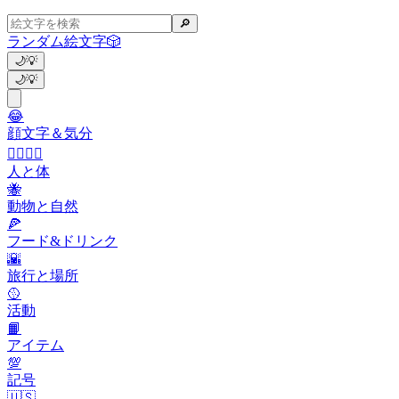
🔎
ランダム絵文字
🎲
🌙
💡
🌙
💡
😂
顔文字＆気分
👩‍❤️‍💋‍👨
人と体
🐝
動物と自然
🍕
フード&ドリンク
🌇
旅行と場所
🥎
活動
📙
アイテム
💯
記号
🇺🇸