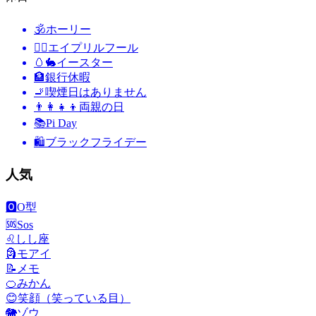
🕉
ホーリー
🙆‍♂️
エイプリルフール
🥚🐇
イースター
🏦
銀行休暇
🚬
喫煙日はありません
👨‍👩‍👧‍👦
両親の日
📚
Pi Day
🛍
ブラックフライデー
人気
🅾️
O型
🆘
Sos
♌
しし座
🗿
モアイ
📝
メモ
🍊
みかん
😊
笑顔（笑っている目）
🐘
ゾウ