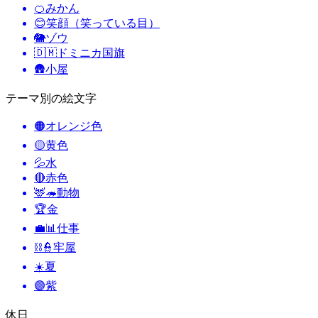
🍊
みかん
😊
笑顔（笑っている目）
🐘
ゾウ
🇩🇲
ドミニカ国旗
🛖
小屋
テーマ別の絵文字
🟠
オレンジ色
🟡
黄色
💦
水
🔴
赤色
🦌🦔
動物
🏆
金
💼📊
仕事
⛓️👮
牢屋
☀️
夏
🟣
紫
休日