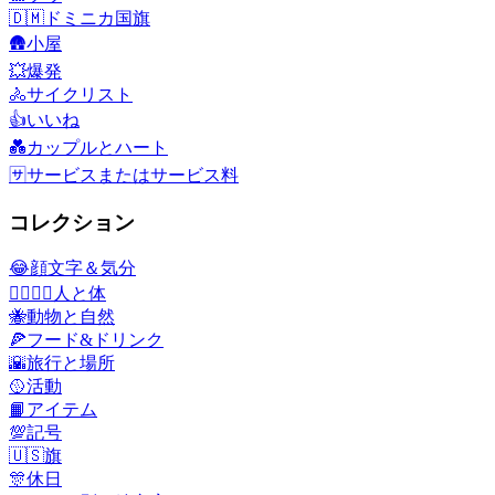
🇩🇲
ドミニカ国旗
🛖
小屋
💥
爆発
🚴
サイクリスト
👍
いいね
💑
カップルとハート
🈂️
サービスまたはサービス料
コレクション
😂
顔文字＆気分
👩‍❤️‍💋‍👨
人と体
🐝
動物と自然
🍕
フード&ドリンク
🌇
旅行と場所
🥎
活動
📙
アイテム
💯
記号
🇺🇸
旗
🎊
休日