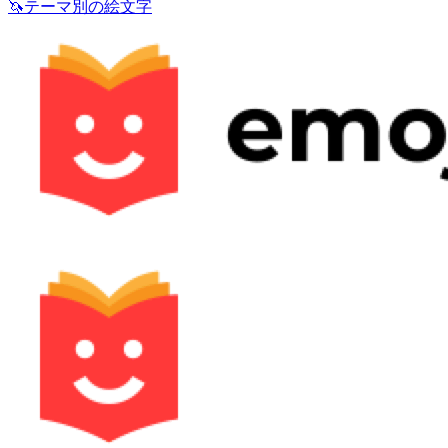
🦄
テーマ別の絵文字