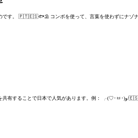
。 🇵🇹🇪🇸🐟⛱️ コンボを使って、言葉を使わずにナ
： ╭(♡･ㅂ･)و/🇪🇸 ! このクリエイティブなスタイルをメッセンジャーやウェブ