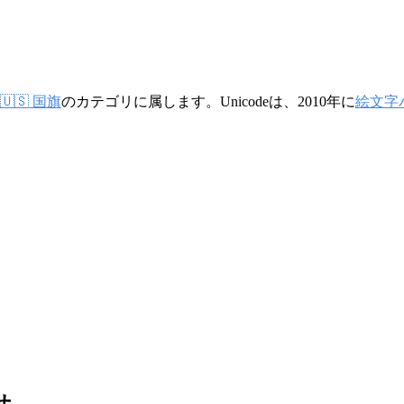
🇺🇸 国旗
のカテゴリに属します。Unicodeは、2010年に
絵文字バ
せ