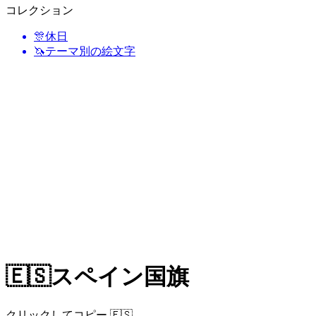
コレクション
🎊
休日
🦄
テーマ別の絵文字
🇪🇸
スペイン国旗
クリックしてコピー 🇪🇸