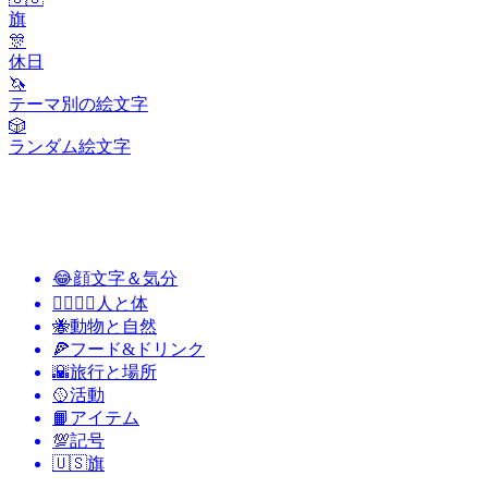
旗
🎊
休日
🦄
テーマ別の絵文字
🎲
ランダム絵文字
😂
顔文字＆気分
👩‍❤️‍💋‍👨
人と体
🐝
動物と自然
🍕
フード&ドリンク
🌇
旅行と場所
🥎
活動
📙
アイテム
💯
記号
🇺🇸
旗