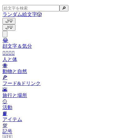
🔎
ランダム絵文字
🎲
🌙
💡
🌙
💡
😂
顔文字＆気分
👩‍❤️‍💋‍👨
人と体
🐝
動物と自然
🍕
フード&ドリンク
🌇
旅行と場所
🥎
活動
📙
アイテム
💯
記号
🇺🇸