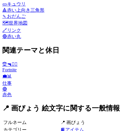
🥒
キュウリ
🔺
赤い上向き三角形
🍡
おだんご
🗺️
世界地図
🔗
リンク
🔴
赤い丸
関連テーマと休日
🧝🔫🦹‍♂️
Fortnite
💼📊
仕事
🔴
赤色
📍 画びょう 絵文字に関する一般情報
フルネーム
📍 画びょう
カテゴリー
📙アイテム