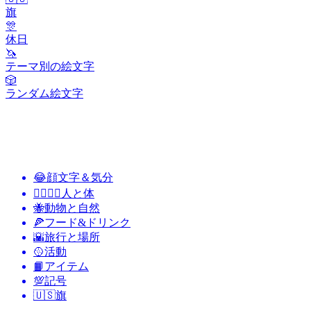
旗
🎊
休日
🦄
テーマ別の絵文字
🎲
ランダム絵文字
😂
顔文字＆気分
👩‍❤️‍💋‍👨
人と体
🐝
動物と自然
🍕
フード&ドリンク
🌇
旅行と場所
🥎
活動
📙
アイテム
💯
記号
🇺🇸
旗