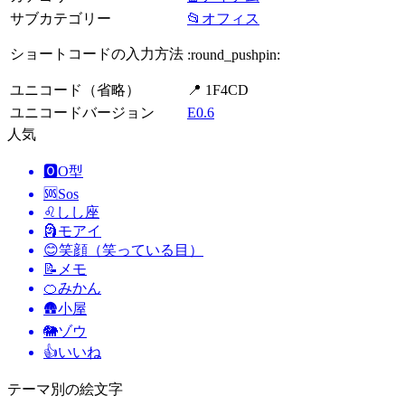
サブカテゴリー
📂オフィス
ショートコードの入力方法
:round_pushpin:
ユニコード（省略）
📍 1F4CD
ユニコードバージョン
E0.6
人気
🅾️
O型
🆘
Sos
♌
しし座
🗿
モアイ
😊
笑顔（笑っている目）
📝
メモ
🍊
みかん
🛖
小屋
🐘
ゾウ
👍
いいね
テーマ別の絵文字