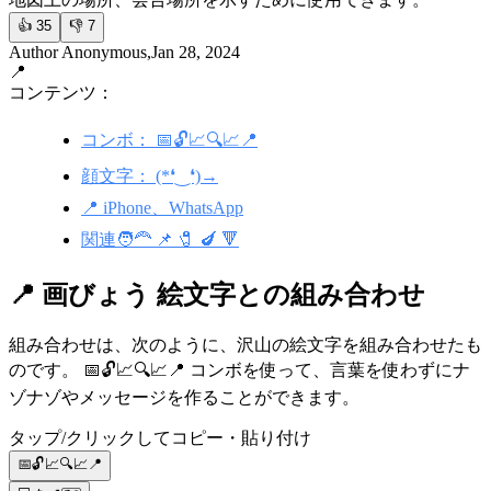
👍
35
👎
7
Author Anonymous,Jan 28, 2024
📍
コンテンツ：
コンボ： 📅🔓📈🔍📈📍
顔文字： (*❛‿❛)→
📍 iPhone、WhatsApp
関連🧑‍🦰 📌 🧷 🍆 🔻
📍 画びょう 絵文字との組み合わせ
組み合わせは、次のように、沢山の絵文字を組み合わせたも
のです。 📅🔓📈🔍📈📍 コンボを使って、言葉を使わずにナ
ゾナゾやメッセージを作ることができます。
タップ/クリックしてコピー・貼り付け
📅🔓📈🔍📈📍