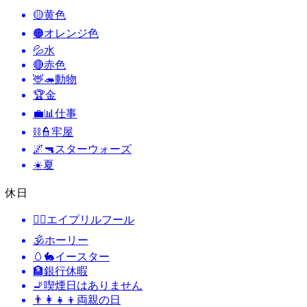
🟡
黄色
🟠
オレンジ色
💦
水
🔴
赤色
🦌🦔
動物
🏆
金
💼📊
仕事
⛓️👮
牢屋
🌌🔫
スターウォーズ
☀️
夏
休日
🙆‍♂️
エイプリルフール
🕉
ホーリー
🥚🐇
イースター
🏦
銀行休暇
🚬
喫煙日はありません
👨‍👩‍👧‍👦
両親の日