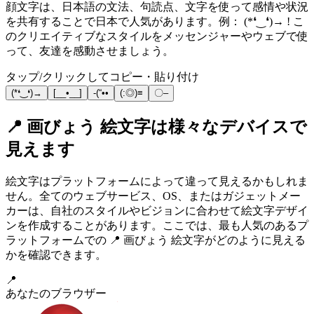
顔文字は、日本語の文法、句読点、文字を使って感情や状況
を共有することで日本で人気があります。例： (*❛‿❛)→ ! こ
のクリエイティブなスタイルをメッセンジャーやウェブで使
って、友達を感動させましょう。
タップ/クリックしてコピー・貼り付け
(*❛‿❛)→
[__•__]
-(“••
(:◎)≡
〇–
📍 画びょう 絵文字は様々なデバイスで
見えます
絵文字はプラットフォームによって違って見えるかもしれま
せん。全てのウェブサービス、OS、またはガジェットメー
カーは、自社のスタイルやビジョンに合わせて絵文字デザイ
ンを作成することがあります。ここでは、最も人気のあるプ
ラットフォームでの 📍 画びょう 絵文字がどのように見える
かを確認できます。
📍
あなたのブラウザー