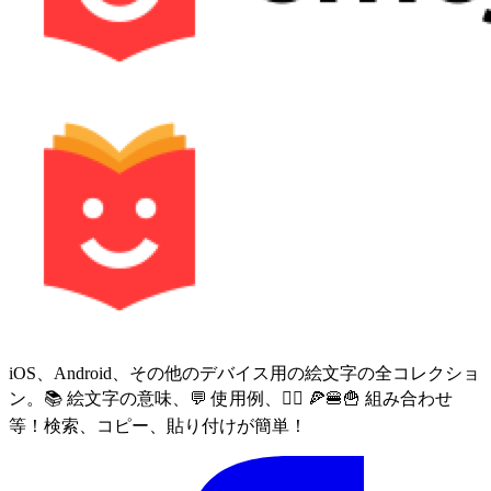
iOS、Android、その他のデバイス用の絵文字の全コレクショ
ン。📚 絵文字の意味、💬 使用例、🙅‍♀️ 🍕🍔🍟 組み合わせ
等！検索、コピー、貼り付けが簡単！