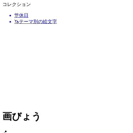
コレクション
🎊
休日
🦄
テーマ別の絵文字
画びょう
📍