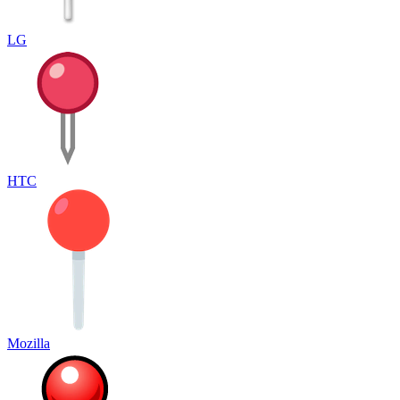
LG
HTC
Mozilla