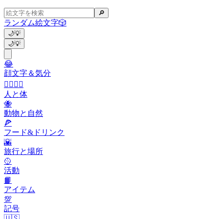
🔎
ランダム絵文字
🎲
🌙
💡
🌙
💡
😂
顔文字＆気分
👩‍❤️‍💋‍👨
人と体
🐝
動物と自然
🍕
フード&ドリンク
🌇
旅行と場所
🥎
活動
📙
アイテム
💯
記号
🇺🇸