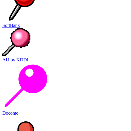
SoftBank
AU by KDDI
Docomo