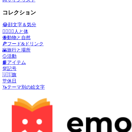
コレクション
😂
顔文字＆気分
👩‍❤️‍💋‍👨
人と体
🐝
動物と自然
🍕
フード&ドリンク
🌇
旅行と場所
🥎
活動
📙
アイテム
💯
記号
🇺🇸
旗
🎊
休日
🦄
テーマ別の絵文字