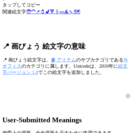
タップしてコピー
関連絵文字
🧑‍🦰
📌
🧷
🍆
🔻
🖇️
🥒
🔺
🍡
🗺️
📍 画びょう 絵文字の意味
📍 画びょう絵文字は、
📙 アイテム
のサブカテゴリである
📂
オフィス
のカテゴリに属します。Unicodeは、2010年に
絵文
字バージョン 1.0
でこの絵文字を追加しました。
User-Submitted Meanings
地図上の場所、会合場所を示すために使用できます。