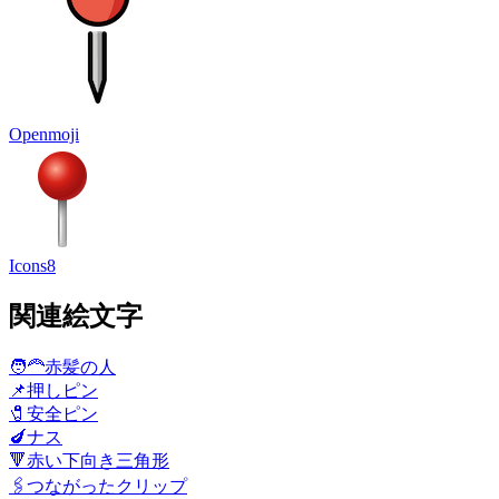
Openmoji
Icons8
関連絵文字
🧑‍🦰
赤髪の人
📌
押しピン
🧷
安全ピン
🍆
ナス
🔻
赤い下向き三角形
🖇️
つながったクリップ