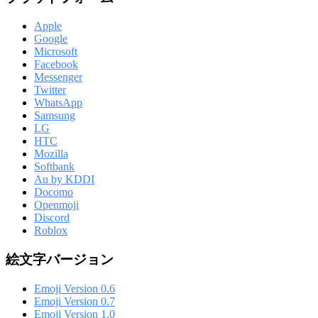
Apple
Google
Microsoft
Facebook
Messenger
Twitter
WhatsApp
Samsung
LG
HTC
Mozilla
Softbank
Au by KDDI
Docomo
Openmoji
Discord
Roblox
絵文字バージョン
Emoji Version 0.6
Emoji Version 0.7
Emoji Version 1.0