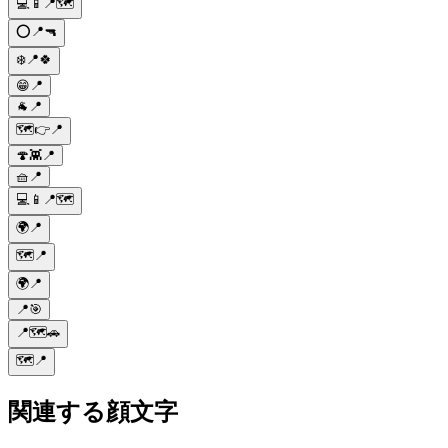
💻📱📍🗺
⭕📍🔫
❄️📍🍀
😁📍
🐐📍
🗺️👉📍
🍄👾📍
🧺📍
💻📱📍🗺
🌍📍
🗺️📍
🌍📍
📍🎯
📍🗺️🚗
🗺️📍
関連する顔文字