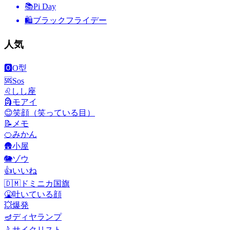
📚
Pi Day
🛍
ブラックフライデー
人気
🅾️
O型
🆘
Sos
♌
しし座
🗿
モアイ
😊
笑顔（笑っている目）
📝
メモ
🍊
みかん
🛖
小屋
🐘
ゾウ
👍
いいね
🇩🇲
ドミニカ国旗
🤮
吐いている顔
💥
爆発
🪔
ディヤランプ
🚴
サイクリスト