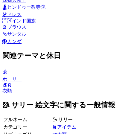
👒
婦人帽子
🛕
ヒンドゥー教寺院
👗
ドレス
🇮🇳
インド国旗
👚
ブラウス
🩴
サンダル
🪯
カンダ
関連テーマと休日
🕉
ホーリー
👒👗
衣類
🥻 サリー 絵文字に関する一般情報
フルネーム
🥻 サリー
カテゴリー
📙アイテム