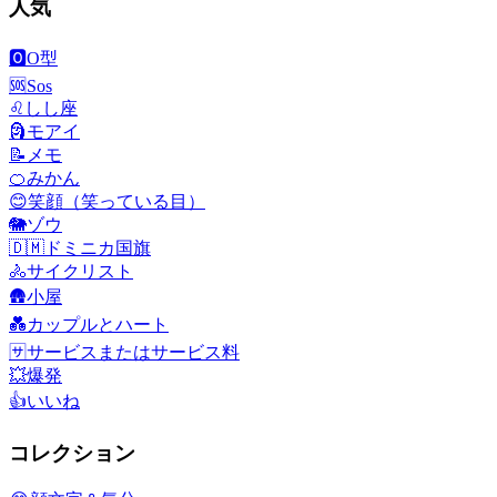
人気
🅾️
O型
🆘
Sos
♌
しし座
🗿
モアイ
📝
メモ
🍊
みかん
😊
笑顔（笑っている目）
🐘
ゾウ
🇩🇲
ドミニカ国旗
🚴
サイクリスト
🛖
小屋
💑
カップルとハート
🈂️
サービスまたはサービス料
💥
爆発
👍
いいね
コレクション