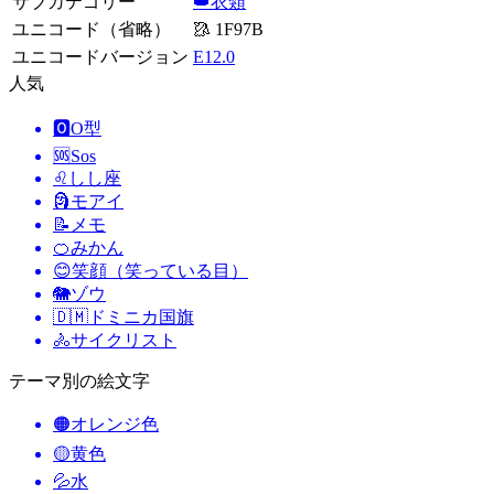
サブカテゴリー
👑衣類
ユニコード（省略）
🥻 1F97B
ユニコードバージョン
E12.0
人気
🅾️
O型
🆘
Sos
♌
しし座
🗿
モアイ
📝
メモ
🍊
みかん
😊
笑顔（笑っている目）
🐘
ゾウ
🇩🇲
ドミニカ国旗
🚴
サイクリスト
テーマ別の絵文字
🟠
オレンジ色
🟡
黄色
💦
水