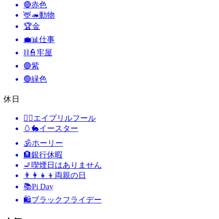
🔴
赤色
🦌🦔
動物
🏆
金
💼📊
仕事
⛓️👮
牢屋
🟣
紫
🟢
緑色
休日
🙆‍♂️
エイプリルフール
🥚🐇
イースター
🕉
ホーリー
🏦
銀行休暇
🚬
喫煙日はありません
👨‍👩‍👧‍👦
両親の日
📚
Pi Day
🛍
ブラックフライデー