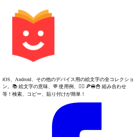
iOS、Android、その他のデバイス用の絵文字の全コレクショ
ン。📚 絵文字の意味、💬 使用例、🙅‍♀️ 🍕🍔🍟 組み合わせ
等！検索、コピー、貼り付けが簡単！