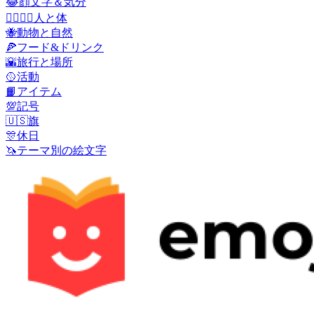
😂
顔文字＆気分
👩‍❤️‍💋‍👨
人と体
🐝
動物と自然
🍕
フード&ドリンク
🌇
旅行と場所
🥎
活動
📙
アイテム
💯
記号
🇺🇸
旗
🎊
休日
🦄
テーマ別の絵文字