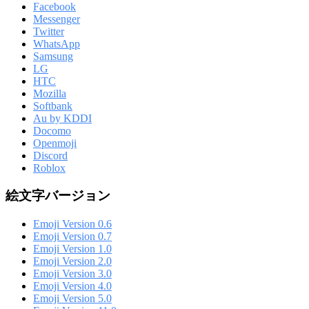
Facebook
Messenger
Twitter
WhatsApp
Samsung
LG
HTC
Mozilla
Softbank
Au by KDDI
Docomo
Openmoji
Discord
Roblox
絵文字バージョン
Emoji Version 0.6
Emoji Version 0.7
Emoji Version 1.0
Emoji Version 2.0
Emoji Version 3.0
Emoji Version 4.0
Emoji Version 5.0