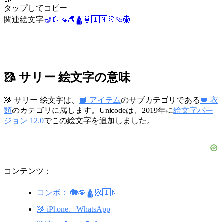
タップしてコピー
関連絵文字
🪔
👢
👡
👒
🛕
👗
🇮🇳
👚
🩴
🪯
🥻 サリー 絵文字の意味
🥻 サリー 絵文字は、
📙 アイテム
のサブカテゴリである
👑 衣
類
のカテゴリに属します。Unicodeは、2019年に
絵文字バー
ジョン 12.0
でこの絵文字を追加しました。
コンテンツ：
コンボ： 🐘🪷🛕🥻🇮🇳
🥻 iPhone、WhatsApp