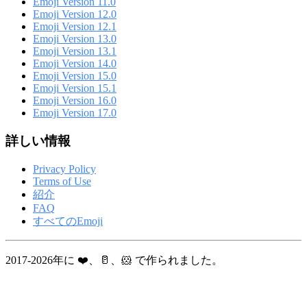
Emoji Version 11.0
Emoji Version 12.0
Emoji Version 12.1
Emoji Version 13.0
Emoji Version 13.1
Emoji Version 14.0
Emoji Version 15.0
Emoji Version 15.1
Emoji Version 16.0
Emoji Version 17.0
詳しい情報
Privacy Policy
Terms of Use
紹介
FAQ
すべてのEmoji
2017-2026年に ❤️、🥛、🐹 で作られました。