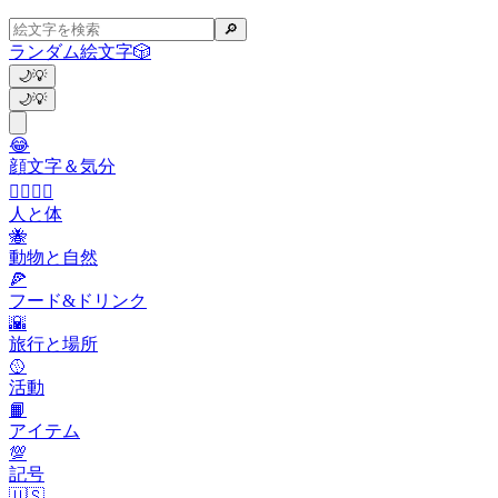
🔎
ランダム絵文字
🎲
🌙
💡
🌙
💡
😂
顔文字＆気分
👩‍❤️‍💋‍👨
人と体
🐝
動物と自然
🍕
フード&ドリンク
🌇
旅行と場所
🥎
活動
📙
アイテム
💯
記号
🇺🇸