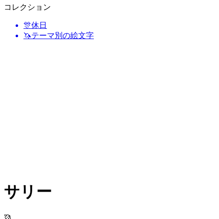
コレクション
🎊
休日
🦄
テーマ別の絵文字
サリー
🥻