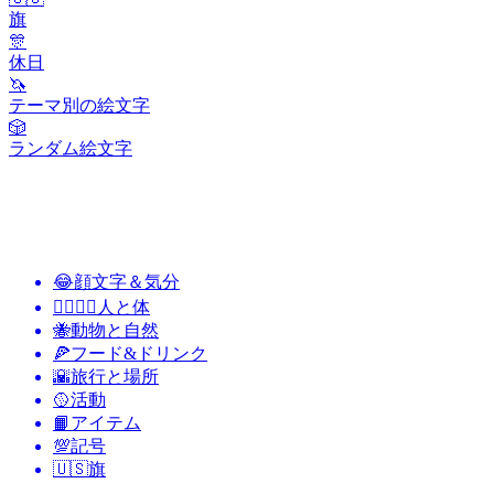
旗
🎊
休日
🦄
テーマ別の絵文字
🎲
ランダム絵文字
😂
顔文字＆気分
👩‍❤️‍💋‍👨
人と体
🐝
動物と自然
🍕
フード&ドリンク
🌇
旅行と場所
🥎
活動
📙
アイテム
💯
記号
🇺🇸
旗