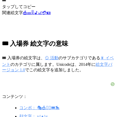
🎟️
タップしてコピー
関連絵文字
🎪
🎫
🎚️
💺
🎢
💳
🪪
🎟️ 入場券 絵文字の意味
🎟️ 入場券の絵文字は、
🥎 活動
のサブカテゴリである
🎇 イベ
ント
のカテゴリに属します。Unicodeは、2014年に
絵文字バ
ージョン 1.0
でこの絵文字を追加しました。
コンテンツ：
コンボ： 🎭🎪🤹‍♂️🎟️🎠
顔文字： v^ᴥ^v