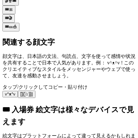
🎬🍿🎟️
🎟️🎀
🎟️🎬
🎟️🎫🎪
関連する顔文字
顔文字は、日本語の文法、句読点、文字を使って感情や状況
を共有することで日本で人気があります。例： v^ᴥ^v ! この
クリエイティブなスタイルをメッセンジャーやウェブで使っ
て、友達を感動させましょう。
タップ/クリックしてコピー・貼り付け
v^ᴥ^v
[̲̅||(̲̅☆)̲̅||]
🎟️ 入場券 絵文字は様々なデバイスで見
えます
絵文字はプラットフォームによって違って見えるかもしれま