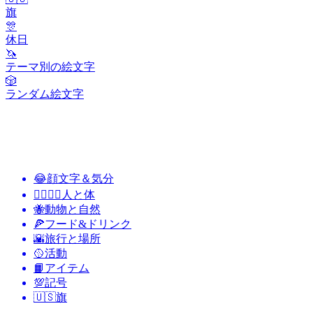
旗
🎊
休日
🦄
テーマ別の絵文字
🎲
ランダム絵文字
😂
顔文字＆気分
👩‍❤️‍💋‍👨
人と体
🐝
動物と自然
🍕
フード&ドリンク
🌇
旅行と場所
🥎
活動
📙
アイテム
💯
記号
🇺🇸
旗