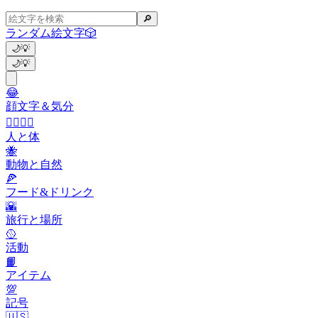
🔎
ランダム絵文字
🎲
🌙
💡
🌙
💡
😂
顔文字＆気分
👩‍❤️‍💋‍👨
人と体
🐝
動物と自然
🍕
フード&ドリンク
🌇
旅行と場所
🥎
活動
📙
アイテム
💯
記号
🇺🇸