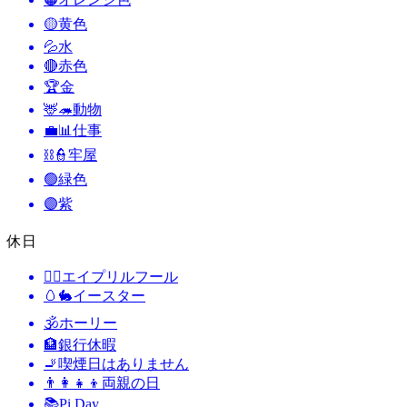
🟡
黄色
💦
水
🔴
赤色
🏆
金
🦌🦔
動物
💼📊
仕事
⛓️👮
牢屋
🟢
緑色
🟣
紫
休日
🙆‍♂️
エイプリルフール
🥚🐇
イースター
🕉
ホーリー
🏦
銀行休暇
🚬
喫煙日はありません
👨‍👩‍👧‍👦
両親の日
📚
Pi Day