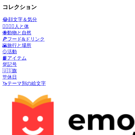
コレクション
😂
顔文字＆気分
👩‍❤️‍💋‍👨
人と体
🐝
動物と自然
🍕
フード&ドリンク
🌇
旅行と場所
🥎
活動
📙
アイテム
💯
記号
🇺🇸
旗
🎊
休日
🦄
テーマ別の絵文字