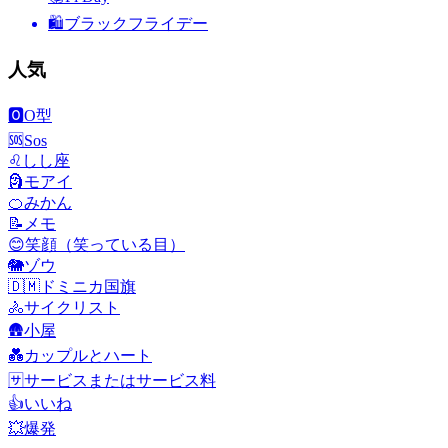
🛍
ブラックフライデー
人気
🅾️
O型
🆘
Sos
♌
しし座
🗿
モアイ
🍊
みかん
📝
メモ
😊
笑顔（笑っている目）
🐘
ゾウ
🇩🇲
ドミニカ国旗
🚴
サイクリスト
🛖
小屋
💑
カップルとハート
🈂️
サービスまたはサービス料
👍
いいね
💥
爆発