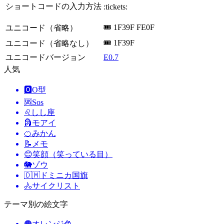
ショートコードの入力方法
:tickets:
🎟️ 1F39F FE0F
ユニコード（省略）
🎟 1F39F
ユニコード（省略なし）
ユニコードバージョン
E0.7
人気
🅾️
O型
🆘
Sos
♌
しし座
🗿
モアイ
🍊
みかん
📝
メモ
😊
笑顔（笑っている目）
🐘
ゾウ
🇩🇲
ドミニカ国旗
🚴
サイクリスト
テーマ別の絵文字
🟠
オレンジ色