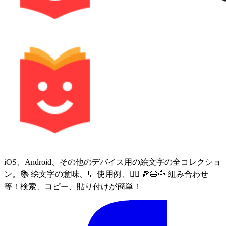
iOS、Android、その他のデバイス用の絵文字の全コレクショ
ン。📚 絵文字の意味、💬 使用例、🙅‍♀️ 🍕🍔🍟 組み合わせ
等！検索、コピー、貼り付けが簡単！