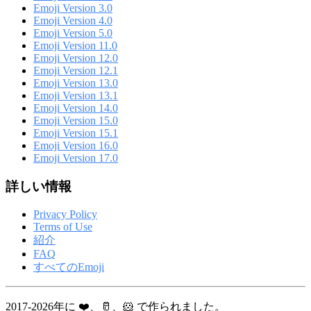
Emoji Version 3.0
Emoji Version 4.0
Emoji Version 5.0
Emoji Version 11.0
Emoji Version 12.0
Emoji Version 12.1
Emoji Version 13.0
Emoji Version 13.1
Emoji Version 14.0
Emoji Version 15.0
Emoji Version 15.1
Emoji Version 16.0
Emoji Version 17.0
詳しい情報
Privacy Policy
Terms of Use
紹介
FAQ
すべてのEmoji
2017-2026年に ❤️、🥛、🐹 で作られました。