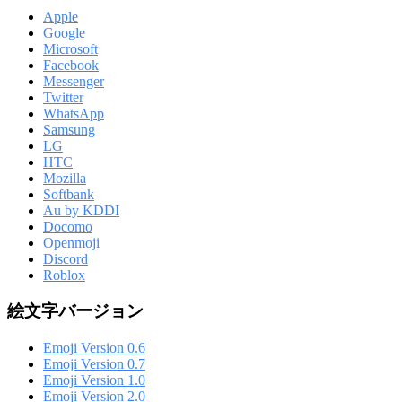
Apple
Google
Microsoft
Facebook
Messenger
Twitter
WhatsApp
Samsung
LG
HTC
Mozilla
Softbank
Au by KDDI
Docomo
Openmoji
Discord
Roblox
絵文字バージョン
Emoji Version 0.6
Emoji Version 0.7
Emoji Version 1.0
Emoji Version 2.0