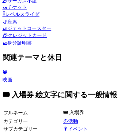
🎪
サーカス小屋
🎫
チケット
🎚️
レベルスライダ
💺
座席
🎢
ジェットコースター
💳
クレジットカード
🪪
身分証明書
関連テーマと休日
📽
映画
🎟️ 入場券 絵文字に関する一般情報
🎟️ 入場券
フルネーム
カテゴリー
🥎活動
サブカテゴリー
🎇イベント